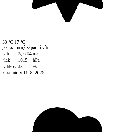
33 °C
17 °C
jasno, mírný západní vítr
vítr
Z, 6.04
m/s
tlak
1015
hPa
vlhkost
33
%
zítra, úterý 11. 8. 2026