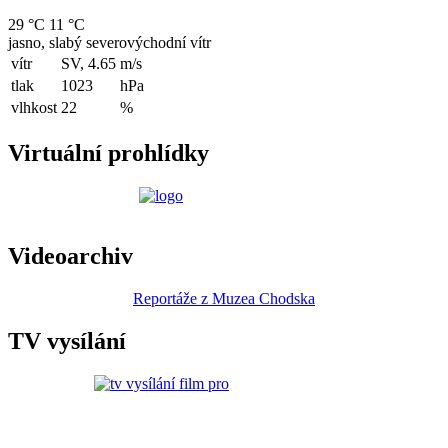
29 °C
11 °C
jasno, slabý severovýchodní vítr
vítr
SV, 4.65
m/s
tlak
1023
hPa
vlhkost
22
%
Virtuální prohlídky
Videoarchiv
Reportáže z Muzea Chodska
TV vysílání