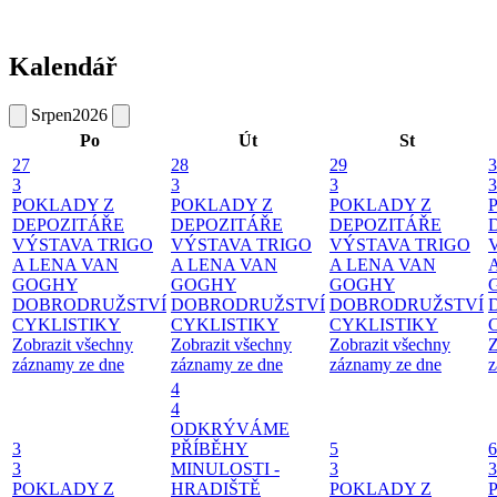
Kalendář
Srpen
2026
Po
Út
St
27
28
29
3
3
3
3
3
POKLADY Z
POKLADY Z
POKLADY Z
DEPOZITÁŘE
DEPOZITÁŘE
DEPOZITÁŘE
VÝSTAVA TRIGO
VÝSTAVA TRIGO
VÝSTAVA TRIGO
A LENA VAN
A LENA VAN
A LENA VAN
GOGHY
GOGHY
GOGHY
DOBRODRUŽSTVÍ
DOBRODRUŽSTVÍ
DOBRODRUŽSTVÍ
CYKLISTIKY
CYKLISTIKY
CYKLISTIKY
Zobrazit všechny
Zobrazit všechny
Zobrazit všechny
Z
záznamy ze dne
záznamy ze dne
záznamy ze dne
z
4
4
ODKRÝVÁME
3
PŘÍBĚHY
5
6
3
MINULOSTI -
3
3
POKLADY Z
HRADIŠTĚ
POKLADY Z