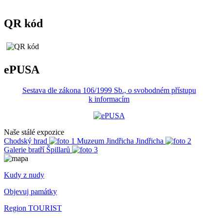
QR kód
ePUSA
Sestava dle zákona 106/1999 Sb., o svobodném přístupu
k informacím
Naše stálé expozice
Chodský hrad
Muzeum Jindřicha Jindřicha
Galerie bratří Špillarů
Kudy z nudy
Objevuj památky
Region TOURIST