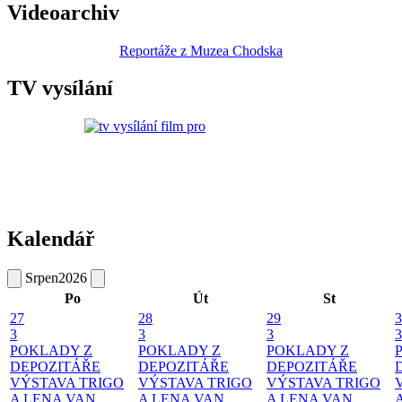
Videoarchiv
Reportáže z Muzea Chodska
TV vysílání
Kalendář
Srpen
2026
Po
Út
St
27
28
29
3
3
3
3
3
POKLADY Z
POKLADY Z
POKLADY Z
DEPOZITÁŘE
DEPOZITÁŘE
DEPOZITÁŘE
VÝSTAVA TRIGO
VÝSTAVA TRIGO
VÝSTAVA TRIGO
A LENA VAN
A LENA VAN
A LENA VAN