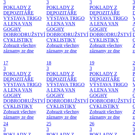
3
3
3
3
POKLADY Z
POKLADY Z
POKLADY Z
DEPOZITÁŘE
DEPOZITÁŘE
DEPOZITÁŘE
VÝSTAVA TRIGO
VÝSTAVA TRIGO
VÝSTAVA TRIGO
A LENA VAN
A LENA VAN
A LENA VAN
GOGHY
GOGHY
GOGHY
DOBRODRUŽSTVÍ
DOBRODRUŽSTVÍ
DOBRODRUŽSTVÍ
CYKLISTIKY
CYKLISTIKY
CYKLISTIKY
Zobrazit všechny
Zobrazit všechny
Zobrazit všechny
Z
záznamy ze dne
záznamy ze dne
záznamy ze dne
z
17
18
19
2
3
3
3
3
POKLADY Z
POKLADY Z
POKLADY Z
DEPOZITÁŘE
DEPOZITÁŘE
DEPOZITÁŘE
VÝSTAVA TRIGO
VÝSTAVA TRIGO
VÝSTAVA TRIGO
A LENA VAN
A LENA VAN
A LENA VAN
GOGHY
GOGHY
GOGHY
DOBRODRUŽSTVÍ
DOBRODRUŽSTVÍ
DOBRODRUŽSTVÍ
CYKLISTIKY
CYKLISTIKY
CYKLISTIKY
Zobrazit všechny
Zobrazit všechny
Zobrazit všechny
Z
záznamy ze dne
záznamy ze dne
záznamy ze dne
z
24
25
26
2
3
3
3
3
POKLADY Z
POKLADY Z
POKLADY Z