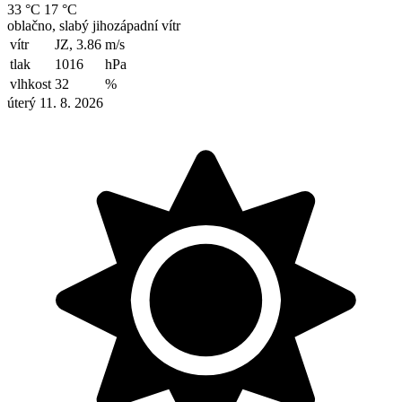
33 °C
17 °C
oblačno, slabý jihozápadní vítr
vítr
JZ, 3.86
m/s
tlak
1016
hPa
vlhkost
32
%
úterý 11. 8. 2026