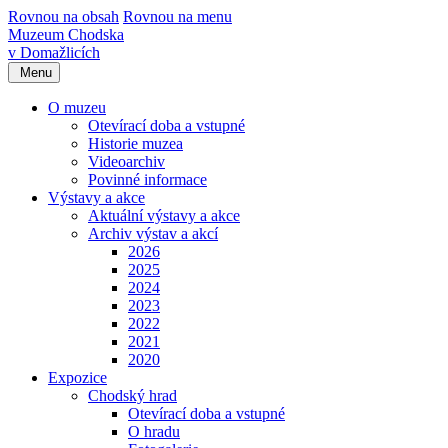
Rovnou na obsah
Rovnou na menu
Muzeum Chodska
v Domažlicích
Menu
O muzeu
Otevírací doba a vstupné
Historie muzea
Videoarchiv
Povinné informace
Výstavy a akce
Aktuální výstavy a akce
Archiv výstav a akcí
2026
2025
2024
2023
2022
2021
2020
Expozice
Chodský hrad
Otevírací doba a vstupné
O hradu