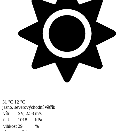
31 °C
12 °C
jasno, severovýchodní větřík
vítr
SV, 2.53
m/s
tlak
1018
hPa
vlhkost
29
%