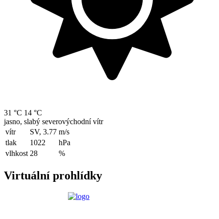
31 °C
14 °C
jasno, slabý severovýchodní vítr
vítr
SV, 3.77
m/s
tlak
1022
hPa
vlhkost
28
%
Virtuální prohlídky