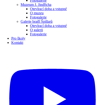
Fotogalerie
Muzeum J. Jindřicha
Otevírací doba a vstupné
O muzeu
Fotogalerie
Galerie bratří Špillarů
Otevírací doba a vstupné
O galerii
Fotogalerie
Pro školy
Kontakt