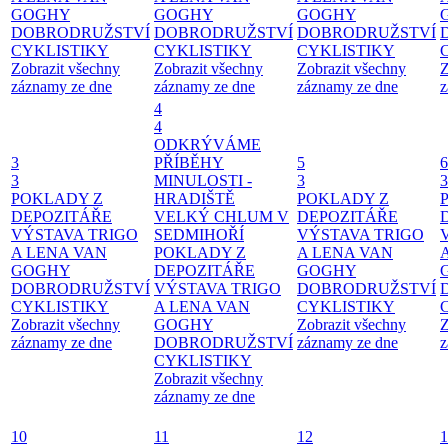
GOGHY
GOGHY
GOGHY
DOBRODRUŽSTVÍ
DOBRODRUŽSTVÍ
DOBRODRUŽSTVÍ
CYKLISTIKY
CYKLISTIKY
CYKLISTIKY
Zobrazit všechny
Zobrazit všechny
Zobrazit všechny
Z
záznamy ze dne
záznamy ze dne
záznamy ze dne
z
4
4
ODKRÝVÁME
3
PŘÍBĚHY
5
6
3
MINULOSTI -
3
3
POKLADY Z
HRADIŠTĚ
POKLADY Z
DEPOZITÁŘE
VELKÝ CHLUM V
DEPOZITÁŘE
VÝSTAVA TRIGO
SEDMIHOŘÍ
VÝSTAVA TRIGO
A LENA VAN
POKLADY Z
A LENA VAN
GOGHY
DEPOZITÁŘE
GOGHY
DOBRODRUŽSTVÍ
VÝSTAVA TRIGO
DOBRODRUŽSTVÍ
CYKLISTIKY
A LENA VAN
CYKLISTIKY
Zobrazit všechny
GOGHY
Zobrazit všechny
Z
záznamy ze dne
DOBRODRUŽSTVÍ
záznamy ze dne
z
CYKLISTIKY
Zobrazit všechny
záznamy ze dne
10
11
12
1