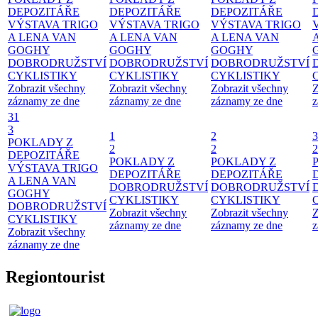
DEPOZITÁŘE
DEPOZITÁŘE
DEPOZITÁŘE
VÝSTAVA TRIGO
VÝSTAVA TRIGO
VÝSTAVA TRIGO
A LENA VAN
A LENA VAN
A LENA VAN
GOGHY
GOGHY
GOGHY
DOBRODRUŽSTVÍ
DOBRODRUŽSTVÍ
DOBRODRUŽSTVÍ
CYKLISTIKY
CYKLISTIKY
CYKLISTIKY
Zobrazit všechny
Zobrazit všechny
Zobrazit všechny
Z
záznamy ze dne
záznamy ze dne
záznamy ze dne
z
31
3
1
2
3
POKLADY Z
2
2
2
DEPOZITÁŘE
POKLADY Z
POKLADY Z
VÝSTAVA TRIGO
DEPOZITÁŘE
DEPOZITÁŘE
A LENA VAN
DOBRODRUŽSTVÍ
DOBRODRUŽSTVÍ
GOGHY
CYKLISTIKY
CYKLISTIKY
DOBRODRUŽSTVÍ
Zobrazit všechny
Zobrazit všechny
Z
CYKLISTIKY
záznamy ze dne
záznamy ze dne
z
Zobrazit všechny
záznamy ze dne
Regiontourist