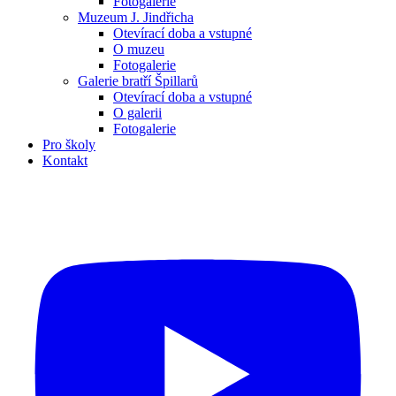
Fotogalerie
Muzeum J. Jindřicha
Otevírací doba a vstupné
O muzeu
Fotogalerie
Galerie bratří Špillarů
Otevírací doba a vstupné
O galerii
Fotogalerie
Pro školy
Kontakt