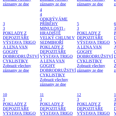
záznamy ze dne
záznamy ze dne
záznamy ze dne
z
4
4
ODKRÝVÁME
3
PŘÍBĚHY
5
6
3
MINULOSTI -
3
3
POKLADY Z
HRADIŠTĚ
POKLADY Z
DEPOZITÁŘE
VELKÝ CHLUM V
DEPOZITÁŘE
VÝSTAVA TRIGO
SEDMIHOŘÍ
VÝSTAVA TRIGO
A LENA VAN
POKLADY Z
A LENA VAN
GOGHY
DEPOZITÁŘE
GOGHY
DOBRODRUŽSTVÍ
VÝSTAVA TRIGO
DOBRODRUŽSTVÍ
CYKLISTIKY
A LENA VAN
CYKLISTIKY
Zobrazit všechny
GOGHY
Zobrazit všechny
Z
záznamy ze dne
DOBRODRUŽSTVÍ
záznamy ze dne
z
CYKLISTIKY
Zobrazit všechny
záznamy ze dne
10
11
12
1
3
3
3
3
POKLADY Z
POKLADY Z
POKLADY Z
DEPOZITÁŘE
DEPOZITÁŘE
DEPOZITÁŘE
VÝSTAVA TRIGO
VÝSTAVA TRIGO
VÝSTAVA TRIGO