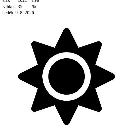
tlak
1021
hPa
vlhkost
35
%
neděle 9. 8. 2026