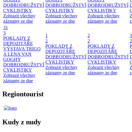
DOBRODRUŽSTVÍ
DOBRODRUŽSTVÍ
DOBRODRUŽSTVÍ
CYKLISTIKY
CYKLISTIKY
CYKLISTIKY
Zobrazit všechny
Zobrazit všechny
Zobrazit všechny
Z
záznamy ze dne
záznamy ze dne
záznamy ze dne
z
31
3
1
2
3
POKLADY Z
2
2
2
DEPOZITÁŘE
POKLADY Z
POKLADY Z
VÝSTAVA TRIGO
DEPOZITÁŘE
DEPOZITÁŘE
A LENA VAN
DOBRODRUŽSTVÍ
DOBRODRUŽSTVÍ
GOGHY
CYKLISTIKY
CYKLISTIKY
DOBRODRUŽSTVÍ
Zobrazit všechny
Zobrazit všechny
Z
CYKLISTIKY
záznamy ze dne
záznamy ze dne
z
Zobrazit všechny
záznamy ze dne
Regiontourist
Kudy z nudy