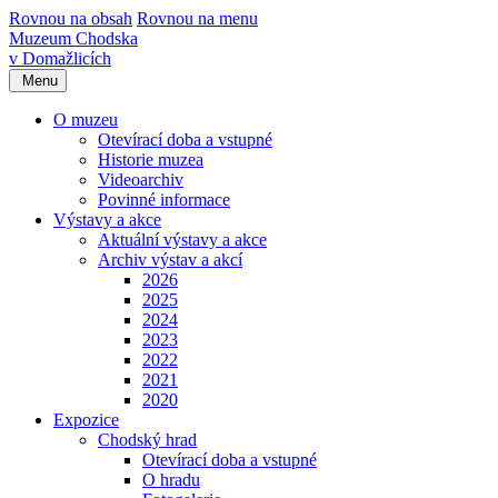
Rovnou na obsah
Rovnou na menu
Muzeum Chodska
v Domažlicích
Menu
O muzeu
Otevírací doba a vstupné
Historie muzea
Videoarchiv
Povinné informace
Výstavy a akce
Aktuální výstavy a akce
Archiv výstav a akcí
2026
2025
2024
2023
2022
2021
2020
Expozice
Chodský hrad
Otevírací doba a vstupné
O hradu