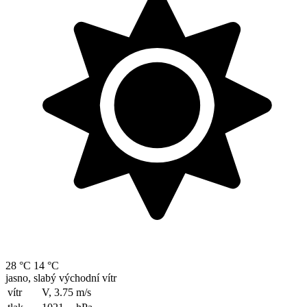
28 °C
14 °C
jasno, slabý východní vítr
vítr
V, 3.75
m/s