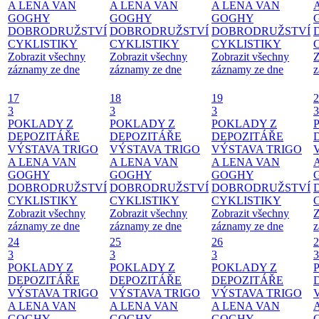
A LENA VAN
A LENA VAN
A LENA VAN
GOGHY
GOGHY
GOGHY
DOBRODRUŽSTVÍ
DOBRODRUŽSTVÍ
DOBRODRUŽSTVÍ
CYKLISTIKY
CYKLISTIKY
CYKLISTIKY
Zobrazit všechny
Zobrazit všechny
Zobrazit všechny
Z
záznamy ze dne
záznamy ze dne
záznamy ze dne
z
17
18
19
2
3
3
3
3
POKLADY Z
POKLADY Z
POKLADY Z
DEPOZITÁŘE
DEPOZITÁŘE
DEPOZITÁŘE
VÝSTAVA TRIGO
VÝSTAVA TRIGO
VÝSTAVA TRIGO
A LENA VAN
A LENA VAN
A LENA VAN
GOGHY
GOGHY
GOGHY
DOBRODRUŽSTVÍ
DOBRODRUŽSTVÍ
DOBRODRUŽSTVÍ
CYKLISTIKY
CYKLISTIKY
CYKLISTIKY
Zobrazit všechny
Zobrazit všechny
Zobrazit všechny
Z
záznamy ze dne
záznamy ze dne
záznamy ze dne
z
24
25
26
2
3
3
3
3
POKLADY Z
POKLADY Z
POKLADY Z
DEPOZITÁŘE
DEPOZITÁŘE
DEPOZITÁŘE
VÝSTAVA TRIGO
VÝSTAVA TRIGO
VÝSTAVA TRIGO
A LENA VAN
A LENA VAN
A LENA VAN
GOGHY
GOGHY
GOGHY