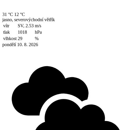
31 °C
12 °C
jasno, severovýchodní větřík
vítr
SV, 2.53
m/s
tlak
1018
hPa
vlhkost
29
%
pondělí 10. 8. 2026