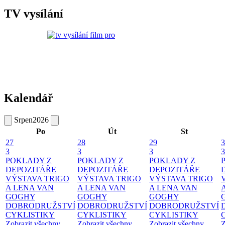
TV vysílání
Kalendář
Srpen
2026
Po
Út
St
27
28
29
3
3
3
3
3
POKLADY Z
POKLADY Z
POKLADY Z
DEPOZITÁŘE
DEPOZITÁŘE
DEPOZITÁŘE
VÝSTAVA TRIGO
VÝSTAVA TRIGO
VÝSTAVA TRIGO
A LENA VAN
A LENA VAN
A LENA VAN
GOGHY
GOGHY
GOGHY
DOBRODRUŽSTVÍ
DOBRODRUŽSTVÍ
DOBRODRUŽSTVÍ
CYKLISTIKY
CYKLISTIKY
CYKLISTIKY
Zobrazit všechny
Zobrazit všechny
Zobrazit všechny
Z