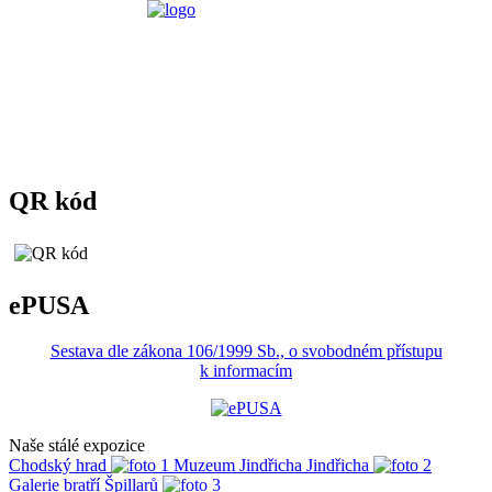
QR kód
ePUSA
Sestava dle zákona 106/1999 Sb., o svobodném přístupu
k informacím
Naše stálé expozice
Chodský hrad
Muzeum Jindřicha Jindřicha
Galerie bratří Špillarů