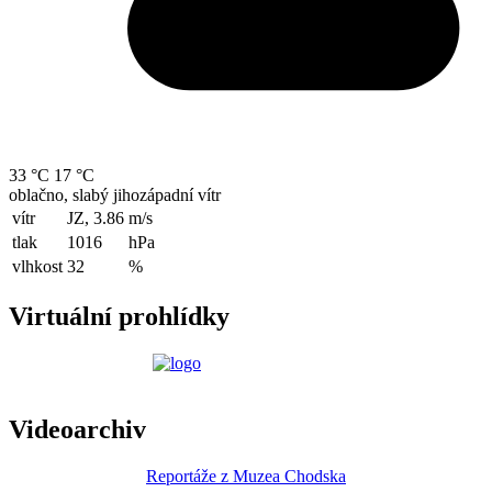
33 °C
17 °C
oblačno, slabý jihozápadní vítr
vítr
JZ, 3.86
m/s
tlak
1016
hPa
vlhkost
32
%
Virtuální prohlídky
Videoarchiv
Reportáže z Muzea Chodska