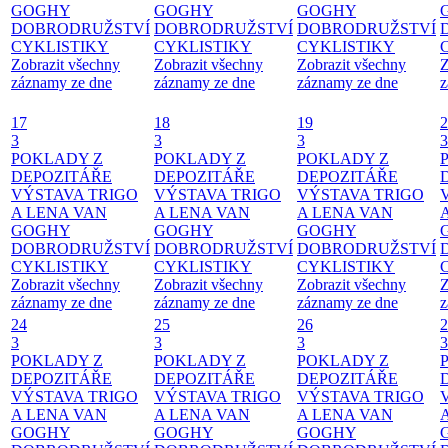
GOGHY
GOGHY
GOGHY
DOBRODRUŽSTVÍ
DOBRODRUŽSTVÍ
DOBRODRUŽSTVÍ
CYKLISTIKY
CYKLISTIKY
CYKLISTIKY
Zobrazit všechny
Zobrazit všechny
Zobrazit všechny
Z
záznamy ze dne
záznamy ze dne
záznamy ze dne
z
17
18
19
2
3
3
3
3
POKLADY Z
POKLADY Z
POKLADY Z
DEPOZITÁŘE
DEPOZITÁŘE
DEPOZITÁŘE
VÝSTAVA TRIGO
VÝSTAVA TRIGO
VÝSTAVA TRIGO
A LENA VAN
A LENA VAN
A LENA VAN
GOGHY
GOGHY
GOGHY
DOBRODRUŽSTVÍ
DOBRODRUŽSTVÍ
DOBRODRUŽSTVÍ
CYKLISTIKY
CYKLISTIKY
CYKLISTIKY
Zobrazit všechny
Zobrazit všechny
Zobrazit všechny
Z
záznamy ze dne
záznamy ze dne
záznamy ze dne
z
24
25
26
2
3
3
3
3
POKLADY Z
POKLADY Z
POKLADY Z
DEPOZITÁŘE
DEPOZITÁŘE
DEPOZITÁŘE
VÝSTAVA TRIGO
VÝSTAVA TRIGO
VÝSTAVA TRIGO
A LENA VAN
A LENA VAN
A LENA VAN
GOGHY
GOGHY
GOGHY