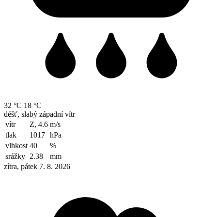
32 °C
18 °C
déšť, slabý západní vítr
vítr
Z, 4.6
m/s
tlak
1017
hPa
vlhkost
40
%
srážky
2.38
mm
zítra, pátek 7. 8. 2026