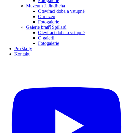
Fotogalerie
Muzeum J. Jindřicha
Otevírací doba a vstupné
O muzeu
Fotogalerie
Galerie bratří Špillarů
Otevírací doba a vstupné
O galerii
Fotogalerie
Pro školy
Kontakt