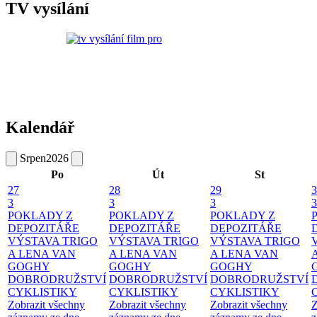
TV vysílání
Kalendář
Srpen
2026
Po
Út
St
27
28
29
3
3
3
3
3
POKLADY Z
POKLADY Z
POKLADY Z
DEPOZITÁŘE
DEPOZITÁŘE
DEPOZITÁŘE
VÝSTAVA TRIGO
VÝSTAVA TRIGO
VÝSTAVA TRIGO
A LENA VAN
A LENA VAN
A LENA VAN
GOGHY
GOGHY
GOGHY
DOBRODRUŽSTVÍ
DOBRODRUŽSTVÍ
DOBRODRUŽSTVÍ
CYKLISTIKY
CYKLISTIKY
CYKLISTIKY
Zobrazit všechny
Zobrazit všechny
Zobrazit všechny
Z