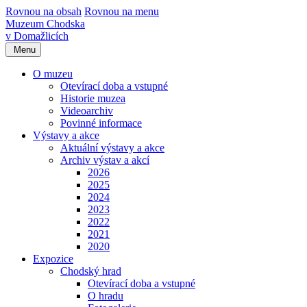
Rovnou na obsah
Rovnou na menu
Muzeum Chodska
v Domažlicích
Menu
O muzeu
Otevírací doba a vstupné
Historie muzea
Videoarchiv
Povinné informace
Výstavy a akce
Aktuální výstavy a akce
Archiv výstav a akcí
2026
2025
2024
2023
2022
2021
2020
Expozice
Chodský hrad
Otevírací doba a vstupné
O hradu