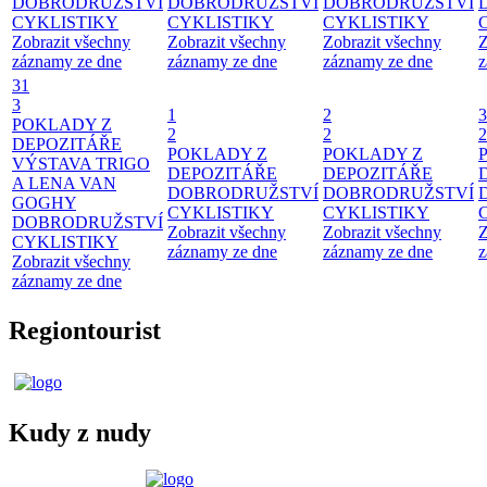
DOBRODRUŽSTVÍ
DOBRODRUŽSTVÍ
DOBRODRUŽSTVÍ
CYKLISTIKY
CYKLISTIKY
CYKLISTIKY
Zobrazit všechny
Zobrazit všechny
Zobrazit všechny
Z
záznamy ze dne
záznamy ze dne
záznamy ze dne
z
31
3
1
2
3
POKLADY Z
2
2
2
DEPOZITÁŘE
POKLADY Z
POKLADY Z
VÝSTAVA TRIGO
DEPOZITÁŘE
DEPOZITÁŘE
A LENA VAN
DOBRODRUŽSTVÍ
DOBRODRUŽSTVÍ
GOGHY
CYKLISTIKY
CYKLISTIKY
DOBRODRUŽSTVÍ
Zobrazit všechny
Zobrazit všechny
Z
CYKLISTIKY
záznamy ze dne
záznamy ze dne
z
Zobrazit všechny
záznamy ze dne
Regiontourist
Kudy z nudy