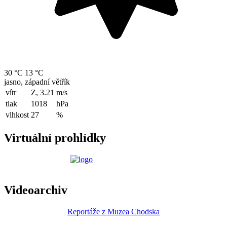
30 °C
13 °C
jasno, západní větřík
vítr
Z, 3.21
m/s
tlak
1018
hPa
vlhkost
27
%
Virtuální prohlídky
Videoarchiv
Reportáže z Muzea Chodska