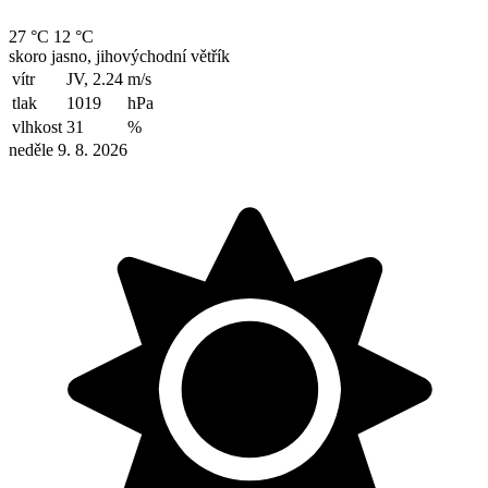
27 °C
12 °C
skoro jasno, jihovýchodní větřík
vítr
JV, 2.24
m/s
tlak
1019
hPa
vlhkost
31
%
neděle 9. 8. 2026