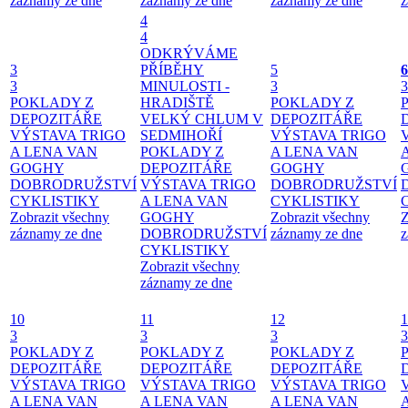
záznamy ze dne
záznamy ze dne
záznamy ze dne
z
4
4
ODKRÝVÁME
3
PŘÍBĚHY
5
6
3
MINULOSTI -
3
3
POKLADY Z
HRADIŠTĚ
POKLADY Z
DEPOZITÁŘE
VELKÝ CHLUM V
DEPOZITÁŘE
VÝSTAVA TRIGO
SEDMIHOŘÍ
VÝSTAVA TRIGO
A LENA VAN
POKLADY Z
A LENA VAN
GOGHY
DEPOZITÁŘE
GOGHY
DOBRODRUŽSTVÍ
VÝSTAVA TRIGO
DOBRODRUŽSTVÍ
CYKLISTIKY
A LENA VAN
CYKLISTIKY
Zobrazit všechny
GOGHY
Zobrazit všechny
Z
záznamy ze dne
DOBRODRUŽSTVÍ
záznamy ze dne
z
CYKLISTIKY
Zobrazit všechny
záznamy ze dne
10
11
12
1
3
3
3
3
POKLADY Z
POKLADY Z
POKLADY Z
DEPOZITÁŘE
DEPOZITÁŘE
DEPOZITÁŘE
VÝSTAVA TRIGO
VÝSTAVA TRIGO
VÝSTAVA TRIGO
A LENA VAN
A LENA VAN
A LENA VAN