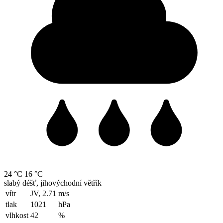
24 °C
16 °C
slabý déšť, jihovýchodní větřík
vítr
JV, 2.71
m/s
tlak
1021
hPa
vlhkost
42
%