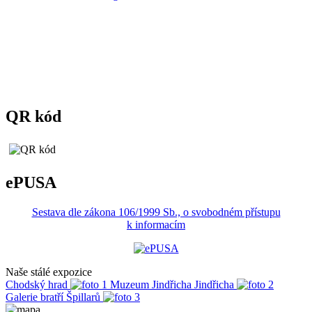
QR kód
ePUSA
Sestava dle zákona 106/1999 Sb., o svobodném přístupu
k informacím
Naše stálé expozice
Chodský hrad
Muzeum Jindřicha Jindřicha
Galerie bratří Špillarů