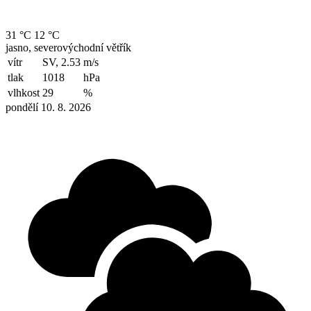
31 °C
12 °C
jasno, severovýchodní větřík
vítr
SV, 2.53
m/s
tlak
1018
hPa
vlhkost
29
%
pondělí 10. 8. 2026