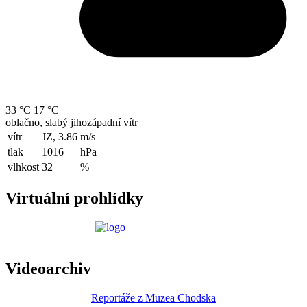
33 °C
17 °C
oblačno, slabý jihozápadní vítr
vítr
JZ, 3.86
m/s
tlak
1016
hPa
vlhkost
32
%
Virtuální prohlídky
Videoarchiv
Reportáže z Muzea Chodska