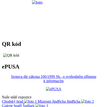
QR kód
ePUSA
Sestava dle zákona 106/1999 Sb., o svobodném přístupu
k informacím
Naše stálé expozice
Chodský hrad
Muzeum Jindřicha Jindřicha
Galerie bratří Špillarů