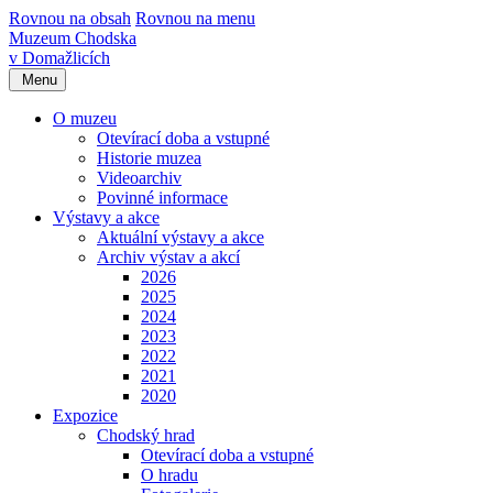
Rovnou na obsah
Rovnou na menu
Muzeum Chodska
v Domažlicích
Menu
O muzeu
Otevírací doba a vstupné
Historie muzea
Videoarchiv
Povinné informace
Výstavy a akce
Aktuální výstavy a akce
Archiv výstav a akcí
2026
2025
2024
2023
2022
2021
2020
Expozice
Chodský hrad
Otevírací doba a vstupné
O hradu