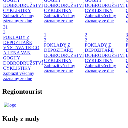
GOGHY
GOGHY
GOGHY
DOBRODRUŽSTVÍ
DOBRODRUŽSTVÍ
DOBRODRUŽSTVÍ
CYKLISTIKY
CYKLISTIKY
CYKLISTIKY
Zobrazit všechny
Zobrazit všechny
Zobrazit všechny
Z
záznamy ze dne
záznamy ze dne
záznamy ze dne
z
31
3
1
2
3
POKLADY Z
2
2
2
DEPOZITÁŘE
POKLADY Z
POKLADY Z
VÝSTAVA TRIGO
DEPOZITÁŘE
DEPOZITÁŘE
A LENA VAN
DOBRODRUŽSTVÍ
DOBRODRUŽSTVÍ
GOGHY
CYKLISTIKY
CYKLISTIKY
DOBRODRUŽSTVÍ
Zobrazit všechny
Zobrazit všechny
Z
CYKLISTIKY
záznamy ze dne
záznamy ze dne
z
Zobrazit všechny
záznamy ze dne
Regiontourist
Kudy z nudy