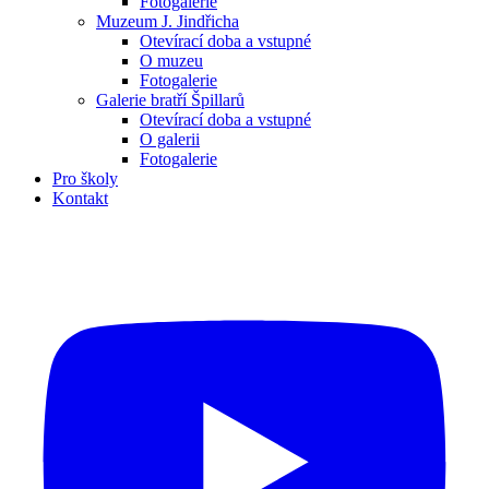
Fotogalerie
Muzeum J. Jindřicha
Otevírací doba a vstupné
O muzeu
Fotogalerie
Galerie bratří Špillarů
Otevírací doba a vstupné
O galerii
Fotogalerie
Pro školy
Kontakt