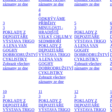
záznamy ze dne
záznamy ze dne
záznamy ze dne
z
4
4
ODKRÝVÁME
3
PŘÍBĚHY
5
6
3
MINULOSTI -
3
3
POKLADY Z
HRADIŠTĚ
POKLADY Z
DEPOZITÁŘE
VELKÝ CHLUM V
DEPOZITÁŘE
VÝSTAVA TRIGO
SEDMIHOŘÍ
VÝSTAVA TRIGO
A LENA VAN
POKLADY Z
A LENA VAN
GOGHY
DEPOZITÁŘE
GOGHY
DOBRODRUŽSTVÍ
VÝSTAVA TRIGO
DOBRODRUŽSTVÍ
CYKLISTIKY
A LENA VAN
CYKLISTIKY
Zobrazit všechny
GOGHY
Zobrazit všechny
Z
záznamy ze dne
DOBRODRUŽSTVÍ
záznamy ze dne
z
CYKLISTIKY
Zobrazit všechny
záznamy ze dne
10
11
12
1
3
3
3
3
POKLADY Z
POKLADY Z
POKLADY Z
DEPOZITÁŘE
DEPOZITÁŘE
DEPOZITÁŘE
VÝSTAVA TRIGO
VÝSTAVA TRIGO
VÝSTAVA TRIGO