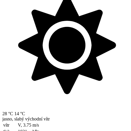
28 °C
14 °C
jasno, slabý východní vítr
vítr
V, 3.75
m/s