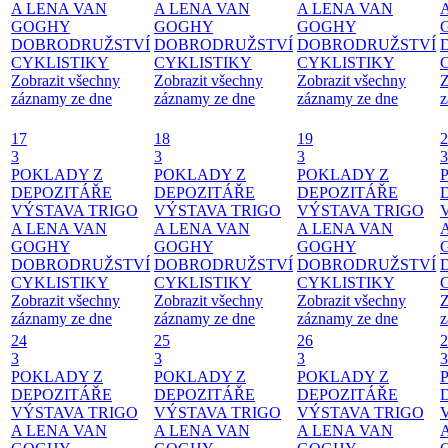
A LENA VAN
A LENA VAN
A LENA VAN
GOGHY
GOGHY
GOGHY
DOBRODRUŽSTVÍ
DOBRODRUŽSTVÍ
DOBRODRUŽSTVÍ
CYKLISTIKY
CYKLISTIKY
CYKLISTIKY
Zobrazit všechny
Zobrazit všechny
Zobrazit všechny
Z
záznamy ze dne
záznamy ze dne
záznamy ze dne
z
17
18
19
2
3
3
3
3
POKLADY Z
POKLADY Z
POKLADY Z
DEPOZITÁŘE
DEPOZITÁŘE
DEPOZITÁŘE
VÝSTAVA TRIGO
VÝSTAVA TRIGO
VÝSTAVA TRIGO
A LENA VAN
A LENA VAN
A LENA VAN
GOGHY
GOGHY
GOGHY
DOBRODRUŽSTVÍ
DOBRODRUŽSTVÍ
DOBRODRUŽSTVÍ
CYKLISTIKY
CYKLISTIKY
CYKLISTIKY
Zobrazit všechny
Zobrazit všechny
Zobrazit všechny
Z
záznamy ze dne
záznamy ze dne
záznamy ze dne
z
24
25
26
2
3
3
3
3
POKLADY Z
POKLADY Z
POKLADY Z
DEPOZITÁŘE
DEPOZITÁŘE
DEPOZITÁŘE
VÝSTAVA TRIGO
VÝSTAVA TRIGO
VÝSTAVA TRIGO
A LENA VAN
A LENA VAN
A LENA VAN