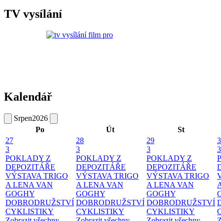
TV vysílání
Kalendář
Srpen
2026
Po
Út
St
27
28
29
3
3
3
3
3
POKLADY Z
POKLADY Z
POKLADY Z
DEPOZITÁŘE
DEPOZITÁŘE
DEPOZITÁŘE
VÝSTAVA TRIGO
VÝSTAVA TRIGO
VÝSTAVA TRIGO
A LENA VAN
A LENA VAN
A LENA VAN
GOGHY
GOGHY
GOGHY
DOBRODRUŽSTVÍ
DOBRODRUŽSTVÍ
DOBRODRUŽSTVÍ
CYKLISTIKY
CYKLISTIKY
CYKLISTIKY
Zobrazit všechny
Zobrazit všechny
Zobrazit všechny
Z