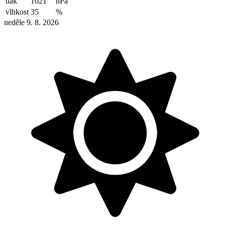
tlak
1021
hPa
vlhkost
35
%
neděle 9. 8. 2026