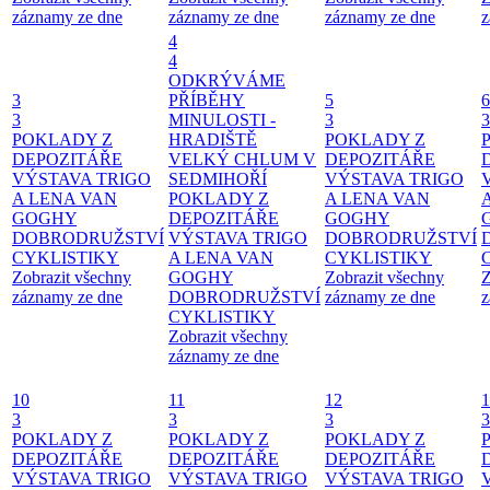
záznamy ze dne
záznamy ze dne
záznamy ze dne
z
4
4
ODKRÝVÁME
3
PŘÍBĚHY
5
6
3
MINULOSTI -
3
3
POKLADY Z
HRADIŠTĚ
POKLADY Z
DEPOZITÁŘE
VELKÝ CHLUM V
DEPOZITÁŘE
VÝSTAVA TRIGO
SEDMIHOŘÍ
VÝSTAVA TRIGO
A LENA VAN
POKLADY Z
A LENA VAN
GOGHY
DEPOZITÁŘE
GOGHY
DOBRODRUŽSTVÍ
VÝSTAVA TRIGO
DOBRODRUŽSTVÍ
CYKLISTIKY
A LENA VAN
CYKLISTIKY
Zobrazit všechny
GOGHY
Zobrazit všechny
Z
záznamy ze dne
DOBRODRUŽSTVÍ
záznamy ze dne
z
CYKLISTIKY
Zobrazit všechny
záznamy ze dne
10
11
12
1
3
3
3
3
POKLADY Z
POKLADY Z
POKLADY Z
DEPOZITÁŘE
DEPOZITÁŘE
DEPOZITÁŘE
VÝSTAVA TRIGO
VÝSTAVA TRIGO
VÝSTAVA TRIGO