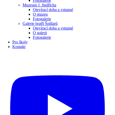
Fotogalerie
Muzeum J. Jindřicha
Otevírací doba a vstupné
O muzeu
Fotogalerie
Galerie bratří Špillarů
Otevírací doba a vstupné
O galerii
Fotogalerie
Pro školy
Kontakt