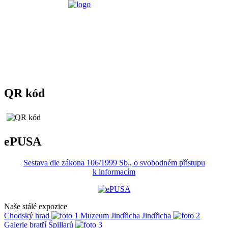
QR kód
ePUSA
Sestava dle zákona 106/1999 Sb., o svobodném přístupu
k informacím
Naše stálé expozice
Chodský hrad
Muzeum Jindřicha Jindřicha
Galerie bratří Špillarů