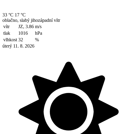
33 °C
17 °C
oblačno, slabý jihozápadní vítr
vítr
JZ, 3.86
m/s
tlak
1016
hPa
vlhkost
32
%
úterý 11. 8. 2026