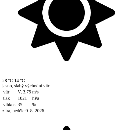
28 °C
14 °C
jasno, slabý východní vítr
vítr
V, 3.75
m/s
tlak
1021
hPa
vlhkost
35
%
zítra, neděle 9. 8. 2026