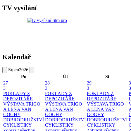
TV vysílání
Kalendář
Srpen
2026
Po
Út
St
27
28
29
3
3
3
3
3
POKLADY Z
POKLADY Z
POKLADY Z
DEPOZITÁŘE
DEPOZITÁŘE
DEPOZITÁŘE
VÝSTAVA TRIGO
VÝSTAVA TRIGO
VÝSTAVA TRIGO
A LENA VAN
A LENA VAN
A LENA VAN
GOGHY
GOGHY
GOGHY
DOBRODRUŽSTVÍ
DOBRODRUŽSTVÍ
DOBRODRUŽSTVÍ
CYKLISTIKY
CYKLISTIKY
CYKLISTIKY
Zobrazit všechny
Zobrazit všechny
Zobrazit všechny
Z