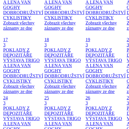
A LENA VAN
A LENA VAN
A LENA VAN
GOGHY
GOGHY
GOGHY
DOBRODRUŽSTVÍ
DOBRODRUŽSTVÍ
DOBRODRUŽSTVÍ
CYKLISTIKY
CYKLISTIKY
CYKLISTIKY
Zobrazit všechny
Zobrazit všechny
Zobrazit všechny
Z
záznamy ze dne
záznamy ze dne
záznamy ze dne
z
17
18
19
2
3
3
3
3
POKLADY Z
POKLADY Z
POKLADY Z
DEPOZITÁŘE
DEPOZITÁŘE
DEPOZITÁŘE
VÝSTAVA TRIGO
VÝSTAVA TRIGO
VÝSTAVA TRIGO
A LENA VAN
A LENA VAN
A LENA VAN
GOGHY
GOGHY
GOGHY
DOBRODRUŽSTVÍ
DOBRODRUŽSTVÍ
DOBRODRUŽSTVÍ
CYKLISTIKY
CYKLISTIKY
CYKLISTIKY
Zobrazit všechny
Zobrazit všechny
Zobrazit všechny
Z
záznamy ze dne
záznamy ze dne
záznamy ze dne
z
24
25
26
2
3
3
3
3
POKLADY Z
POKLADY Z
POKLADY Z
DEPOZITÁŘE
DEPOZITÁŘE
DEPOZITÁŘE
VÝSTAVA TRIGO
VÝSTAVA TRIGO
VÝSTAVA TRIGO
A LENA VAN
A LENA VAN
A LENA VAN
GOGHY
GOGHY
GOGHY