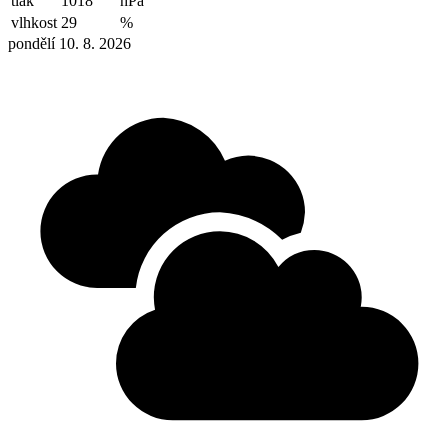
tlak
1018
hPa
vlhkost
29
%
pondělí 10. 8. 2026