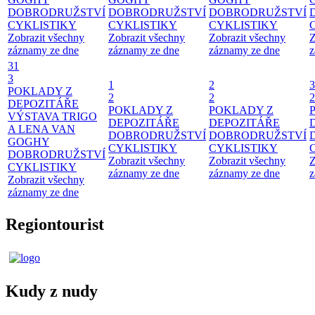
DOBRODRUŽSTVÍ
DOBRODRUŽSTVÍ
DOBRODRUŽSTVÍ
CYKLISTIKY
CYKLISTIKY
CYKLISTIKY
Zobrazit všechny
Zobrazit všechny
Zobrazit všechny
Z
záznamy ze dne
záznamy ze dne
záznamy ze dne
z
31
3
1
2
3
POKLADY Z
2
2
2
DEPOZITÁŘE
POKLADY Z
POKLADY Z
VÝSTAVA TRIGO
DEPOZITÁŘE
DEPOZITÁŘE
A LENA VAN
DOBRODRUŽSTVÍ
DOBRODRUŽSTVÍ
GOGHY
CYKLISTIKY
CYKLISTIKY
DOBRODRUŽSTVÍ
Zobrazit všechny
Zobrazit všechny
Z
CYKLISTIKY
záznamy ze dne
záznamy ze dne
z
Zobrazit všechny
záznamy ze dne
Regiontourist
Kudy z nudy