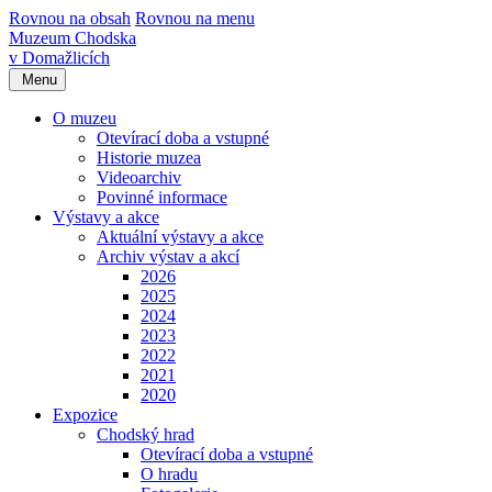
Rovnou na obsah
Rovnou na menu
Muzeum Chodska
v Domažlicích
Menu
O muzeu
Otevírací doba a vstupné
Historie muzea
Videoarchiv
Povinné informace
Výstavy a akce
Aktuální výstavy a akce
Archiv výstav a akcí
2026
2025
2024
2023
2022
2021
2020
Expozice
Chodský hrad
Otevírací doba a vstupné
O hradu