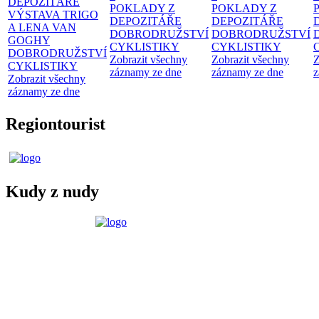
DEPOZITÁŘE
POKLADY Z
POKLADY Z
VÝSTAVA TRIGO
DEPOZITÁŘE
DEPOZITÁŘE
A LENA VAN
DOBRODRUŽSTVÍ
DOBRODRUŽSTVÍ
GOGHY
CYKLISTIKY
CYKLISTIKY
DOBRODRUŽSTVÍ
Zobrazit všechny
Zobrazit všechny
Z
CYKLISTIKY
záznamy ze dne
záznamy ze dne
z
Zobrazit všechny
záznamy ze dne
Regiontourist
Kudy z nudy