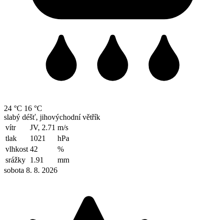
24 °C
16 °C
slabý déšť, jihovýchodní větřík
vítr
JV, 2.71
m/s
tlak
1021
hPa
vlhkost
42
%
srážky
1.91
mm
sobota 8. 8. 2026