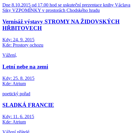
Dne 8.10.2015 od 17.00 hod se uskuteční prezentace knihy Václava
Siky VZPOMÍNKY v prostorách Chodského hradu
Vernisáž výstavy STROMY NA ŽIDOVSKÝCH
HŘBITOVECH
Kdy:
24. 9. 2015
Kde:
Prostory ochozu
Vážení,
Letní nebe na zemi
Kdy:
25. 8. 2015
Kde:
Atrium
poetický pořad
SLADKÁ FRANCIE
Kdy:
11. 6. 2015
Kde:
Atrium
Vážení přátelé,