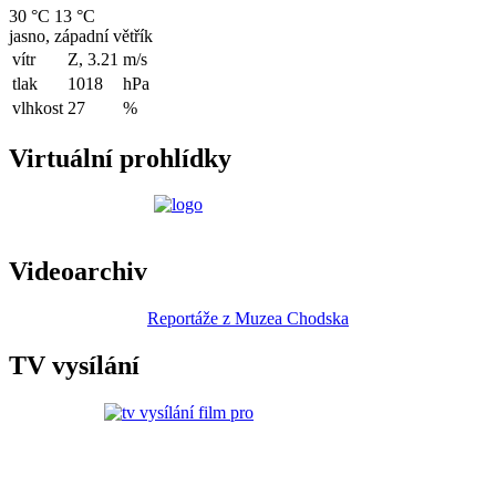
30 °C
13 °C
jasno, západní větřík
vítr
Z, 3.21
m/s
tlak
1018
hPa
vlhkost
27
%
Virtuální prohlídky
Videoarchiv
Reportáže z Muzea Chodska
TV vysílání