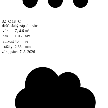
32 °C
18 °C
déšť, slabý západní vítr
vítr
Z, 4.6
m/s
tlak
1017
hPa
vlhkost
40
%
srážky
2.38
mm
zítra, pátek 7. 8. 2026