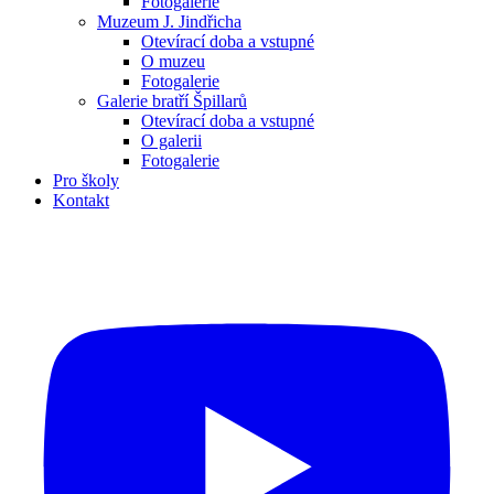
Fotogalerie
Muzeum J. Jindřicha
Otevírací doba a vstupné
O muzeu
Fotogalerie
Galerie bratří Špillarů
Otevírací doba a vstupné
O galerii
Fotogalerie
Pro školy
Kontakt