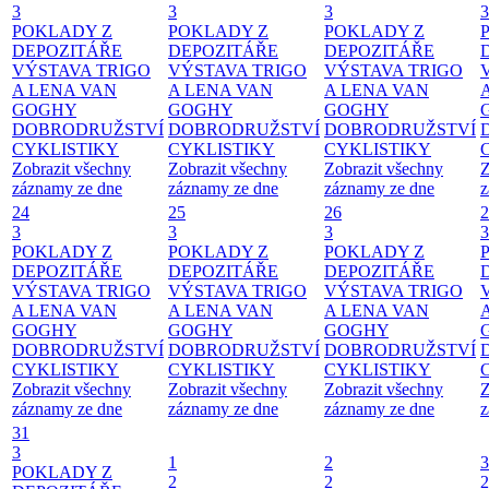
3
3
3
3
POKLADY Z
POKLADY Z
POKLADY Z
DEPOZITÁŘE
DEPOZITÁŘE
DEPOZITÁŘE
VÝSTAVA TRIGO
VÝSTAVA TRIGO
VÝSTAVA TRIGO
A LENA VAN
A LENA VAN
A LENA VAN
GOGHY
GOGHY
GOGHY
DOBRODRUŽSTVÍ
DOBRODRUŽSTVÍ
DOBRODRUŽSTVÍ
CYKLISTIKY
CYKLISTIKY
CYKLISTIKY
Zobrazit všechny
Zobrazit všechny
Zobrazit všechny
Z
záznamy ze dne
záznamy ze dne
záznamy ze dne
z
24
25
26
2
3
3
3
3
POKLADY Z
POKLADY Z
POKLADY Z
DEPOZITÁŘE
DEPOZITÁŘE
DEPOZITÁŘE
VÝSTAVA TRIGO
VÝSTAVA TRIGO
VÝSTAVA TRIGO
A LENA VAN
A LENA VAN
A LENA VAN
GOGHY
GOGHY
GOGHY
DOBRODRUŽSTVÍ
DOBRODRUŽSTVÍ
DOBRODRUŽSTVÍ
CYKLISTIKY
CYKLISTIKY
CYKLISTIKY
Zobrazit všechny
Zobrazit všechny
Zobrazit všechny
Z
záznamy ze dne
záznamy ze dne
záznamy ze dne
z
31
3
1
2
3
POKLADY Z
2
2
2