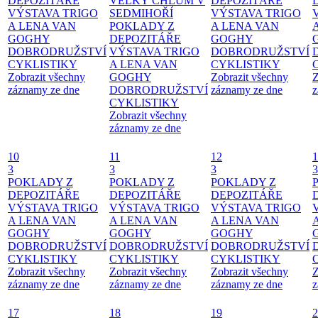
DEPOZITÁŘE
VELKÝ CHLUM V
DEPOZITÁŘE
VÝSTAVA TRIGO
SEDMIHOŘÍ
VÝSTAVA TRIGO
A LENA VAN
POKLADY Z
A LENA VAN
GOGHY
DEPOZITÁŘE
GOGHY
DOBRODRUŽSTVÍ
VÝSTAVA TRIGO
DOBRODRUŽSTVÍ
CYKLISTIKY
A LENA VAN
CYKLISTIKY
Zobrazit všechny
GOGHY
Zobrazit všechny
Z
záznamy ze dne
DOBRODRUŽSTVÍ
záznamy ze dne
z
CYKLISTIKY
Zobrazit všechny
záznamy ze dne
10
11
12
1
3
3
3
3
POKLADY Z
POKLADY Z
POKLADY Z
DEPOZITÁŘE
DEPOZITÁŘE
DEPOZITÁŘE
VÝSTAVA TRIGO
VÝSTAVA TRIGO
VÝSTAVA TRIGO
A LENA VAN
A LENA VAN
A LENA VAN
GOGHY
GOGHY
GOGHY
DOBRODRUŽSTVÍ
DOBRODRUŽSTVÍ
DOBRODRUŽSTVÍ
CYKLISTIKY
CYKLISTIKY
CYKLISTIKY
Zobrazit všechny
Zobrazit všechny
Zobrazit všechny
Z
záznamy ze dne
záznamy ze dne
záznamy ze dne
z
17
18
19
2