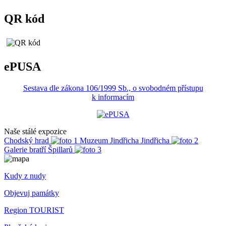
QR kód
ePUSA
Sestava dle zákona 106/1999 Sb., o svobodném přístupu
k informacím
Naše stálé expozice
Chodský hrad
Muzeum Jindřicha Jindřicha
Galerie bratří Špillarů
Kudy z nudy
Objevuj památky
Region TOURIST