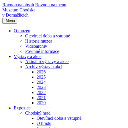
Rovnou na obsah
Rovnou na menu
Muzeum Chodska
v Domažlicích
Menu
O muzeu
Otevírací doba a vstupné
Historie muzea
Videoarchiv
Povinné informace
Výstavy a akce
Aktuální výstavy a akce
Archiv výstav a akcí
2026
2025
2024
2023
2022
2021
2020
Expozice
Chodský hrad
Otevírací doba a vstupné
O hradu