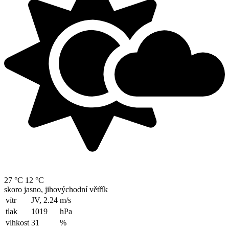
27 °C
12 °C
skoro jasno, jihovýchodní větřík
vítr
JV, 2.24
m/s
tlak
1019
hPa
vlhkost
31
%