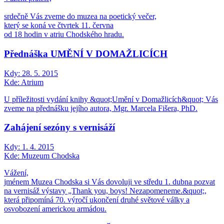
srdečně Vás zveme do muzea na poetický večer,
který se koná ve čtvrtek 11. června
od 18 hodin v atriu Chodského hradu.
Přednáška UMĚNÍ V DOMAŽLICÍCH
Kdy:
28. 5. 2015
Kde:
Atrium
U příležitosti vydání knihy &quot;Umění v Domažlicích&quot; Vás
zveme na přednášku jejího autora, Mgr. Marcela Fišera, PhD.
Zahájení sezóny s vernisáží
Kdy:
1. 4. 2015
Kde:
Muzeum Chodska
Vážení,
jménem Muzea Chodska si Vás dovoluji ve středu 1. dubna pozvat
na vernisáž výstavy „Thank you, boys! Nezapomeneme.&quot;,
která připomíná 70. výročí ukončení druhé světové války a
osvobození americkou armádou.