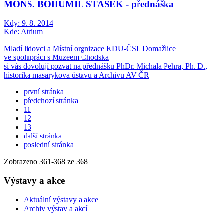
MONS. BOHUMIL STAŠEK - přednáška
Kdy:
9. 8. 2014
Kde:
Atrium
Mladí lidovci a Místní orgnizace KDU-ČSL Domažlice
ve spolupráci s Muzeem Chodska
si vás dovolují pozvat na přednášku PhDr. Michala Pehra, Ph. D.,
historika masarykova ústavu a Archivu AV ČR
první stránka
předchozí stránka
11
12
13
další stránka
poslední stránka
Zobrazeno
361
-
368
ze 368
Výstavy a akce
Aktuální výstavy a akce
Archiv výstav a akcí