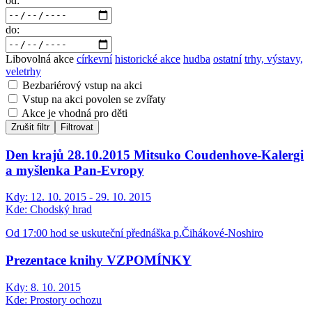
od:
do:
Libovolná akce
církevní
historické akce
hudba
ostatní
trhy, výstavy,
veletrhy
Bezbariérový vstup na akci
Vstup na akci povolen se zvířaty
Akce je vhodná pro děti
Zrušit filtr
Filtrovat
Den krajů 28.10.2015 Mitsuko Coudenhove-Kalergi
a myšlenka Pan-Evropy
Kdy:
12. 10. 2015 - 29. 10. 2015
Kde:
Chodský hrad
Od 17:00 hod se uskuteční přednáška p.Čihákové-Noshiro
Prezentace knihy VZPOMÍNKY
Kdy:
8. 10. 2015
Kde:
Prostory ochozu