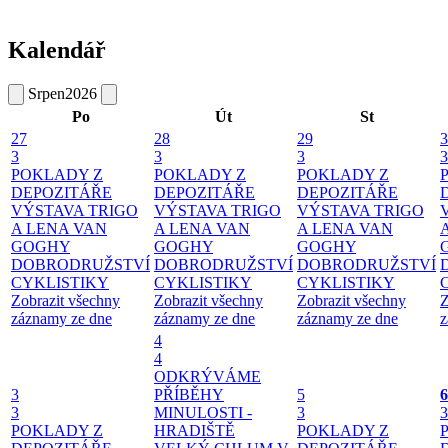
Kalendář
Srpen
2026
Po
Út
St
27
28
29
3
3
3
3
3
POKLADY Z
POKLADY Z
POKLADY Z
DEPOZITÁŘE
DEPOZITÁŘE
DEPOZITÁŘE
VÝSTAVA TRIGO
VÝSTAVA TRIGO
VÝSTAVA TRIGO
A LENA VAN
A LENA VAN
A LENA VAN
GOGHY
GOGHY
GOGHY
DOBRODRUŽSTVÍ
DOBRODRUŽSTVÍ
DOBRODRUŽSTVÍ
CYKLISTIKY
CYKLISTIKY
CYKLISTIKY
Zobrazit všechny
Zobrazit všechny
Zobrazit všechny
Z
záznamy ze dne
záznamy ze dne
záznamy ze dne
z
4
4
ODKRÝVÁME
3
PŘÍBĚHY
5
6
3
MINULOSTI -
3
3
POKLADY Z
HRADIŠTĚ
POKLADY Z