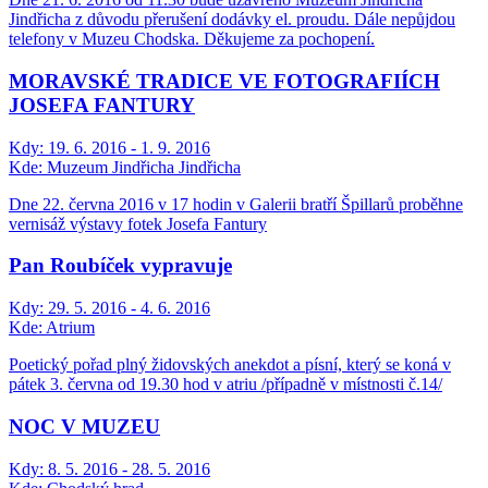
Jindřicha z důvodu přerušení dodávky el. proudu. Dále nepůjdou
telefony v Muzeu Chodska. Děkujeme za pochopení.
MORAVSKÉ TRADICE VE FOTOGRAFIÍCH
JOSEFA FANTURY
Kdy:
19. 6. 2016 - 1. 9. 2016
Kde:
Muzeum Jindřicha Jindřicha
Dne 22. června 2016 v 17 hodin v Galerii bratří Špillarů proběhne
vernisáž výstavy fotek Josefa Fantury
Pan Roubíček vypravuje
Kdy:
29. 5. 2016 - 4. 6. 2016
Kde:
Atrium
Poetický pořad plný židovských anekdot a písní, který se koná v
pátek 3. června od 19.30 hod v atriu /případně v místnosti č.14/
NOC V MUZEU
Kdy:
8. 5. 2016 - 28. 5. 2016