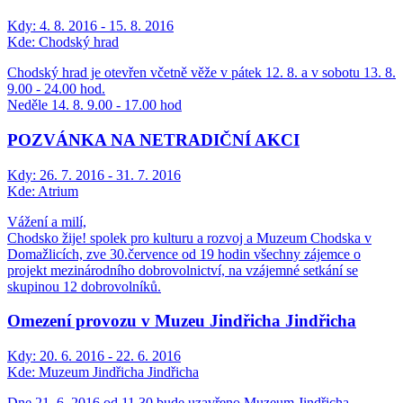
Kdy:
4. 8. 2016 - 15. 8. 2016
Kde:
Chodský hrad
Chodský hrad je otevřen včetně věže v pátek 12. 8. a v sobotu 13. 8.
9.00 - 24.00 hod.
Neděle 14. 8. 9.00 - 17.00 hod
POZVÁNKA NA NETRADIČNÍ AKCI
Kdy:
26. 7. 2016 - 31. 7. 2016
Kde:
Atrium
Vážení a milí,
Chodsko žije! spolek pro kulturu a rozvoj a Muzeum Chodska v
Domažlicích, zve 30.července od 19 hodin všechny zájemce o
projekt mezinárodního dobrovolnictví, na vzájemné setkání se
skupinou 12 dobrovolníků.
Omezení provozu v Muzeu Jindřicha Jindřicha
Kdy:
20. 6. 2016 - 22. 6. 2016
Kde:
Muzeum Jindřicha Jindřicha
Dne 21. 6. 2016 od 11.30 bude uzavřeno Muzeum Jindřicha