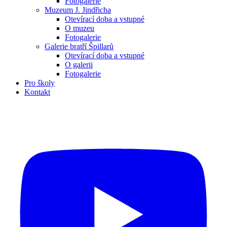
Fotogalerie
Muzeum J. Jindřicha
Otevírací doba a vstupné
O muzeu
Fotogalerie
Galerie bratří Špillarů
Otevírací doba a vstupné
O galerii
Fotogalerie
Pro školy
Kontakt