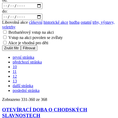
od:
do:
Libovolná akce
církevní
historické akce
hudba
ostatní
trhy, výstavy,
veletrhy
Bezbariérový vstup na akci
Vstup na akci povolen se zvířaty
Akce je vhodná pro děti
Zrušit filtr
Filtrovat
první stránka
předchozí stránka
10
11
12
13
další stránka
poslední stránka
Zobrazeno
331
-
360
ze 368
OTEVÍRACÍ DOBA O CHODSKÝCH
SLAVNOSTECH