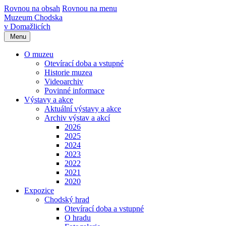
Rovnou na obsah
Rovnou na menu
Muzeum Chodska
v Domažlicích
Menu
O muzeu
Otevírací doba a vstupné
Historie muzea
Videoarchiv
Povinné informace
Výstavy a akce
Aktuální výstavy a akce
Archiv výstav a akcí
2026
2025
2024
2023
2022
2021
2020
Expozice
Chodský hrad
Otevírací doba a vstupné
O hradu