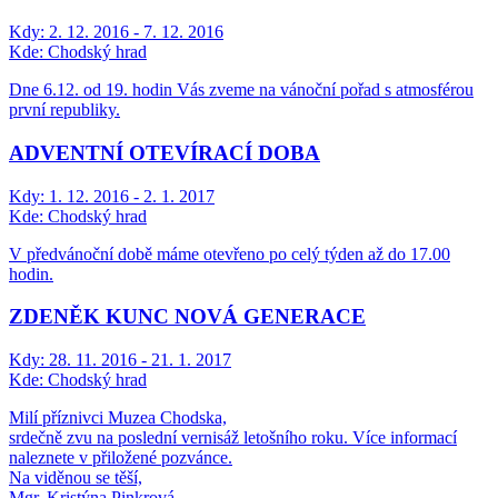
Kdy:
2. 12. 2016 - 7. 12. 2016
Kde:
Chodský hrad
Dne 6.12. od 19. hodin Vás zveme na vánoční pořad s atmosférou
první republiky.
ADVENTNÍ OTEVÍRACÍ DOBA
Kdy:
1. 12. 2016 - 2. 1. 2017
Kde:
Chodský hrad
V předvánoční době máme otevřeno po celý týden až do 17.00
hodin.
ZDENĚK KUNC NOVÁ GENERACE
Kdy:
28. 11. 2016 - 21. 1. 2017
Kde:
Chodský hrad
Milí příznivci Muzea Chodska,
srdečně zvu na poslední vernisáž letošního roku. Více informací
naleznete v přiložené pozvánce.
Na viděnou se těší,
Mgr. Kristýna Pinkrová