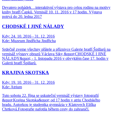
Devatero pohádek…interaktivní výstava pro celou rodinu na motivy
knihy bratří Čapků. Vernisáž 10. 11. 2016 v 17 hodin. Výstava
potrvá do 20. ledna 2017
CHODSKÉ I JINÉ NÁLADY
Kdy:
24. 10. 2016 - 31. 12. 2016
Kde:
Muzeum Jindřicha Jindřicha
Srdečně zveme všechny přátele a příznivce Galerie bratří Špillarů na
vernisáž výstavy obrazů Václava Siky &quot;CHODSKÉ I JINÉ
NÁLADY&quot; - 1. listopadu 2016 v obvyklém čase 17. hodin v
Galerii bratří Špillarů.
KRAJINA SKOTSKA
Kdy:
19. 10. 2016 - 31. 12. 2016
Kde:
Atrium
Tuto sobotu 22. října se uskuteční vernisáž výstavy fotografií
&quot;Krajina Skotska&quot;​​ od 17 hodin v atriu Chodského
hradu. Autorkou je studentka gymnázia v Klatovech Eliška
Chrtková.Fotografie nafotila během cesty do zahraničí.