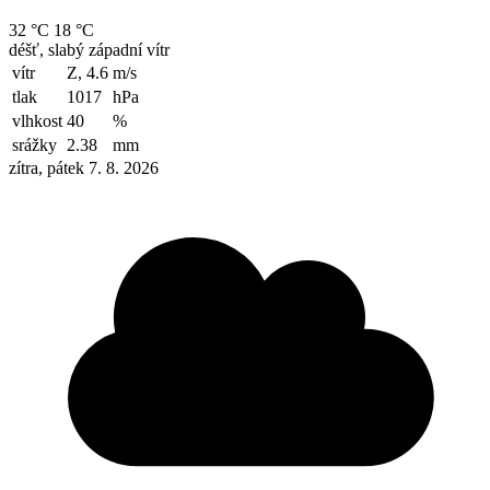
32 °C
18 °C
déšť, slabý západní vítr
vítr
Z, 4.6
m/s
tlak
1017
hPa
vlhkost
40
%
srážky
2.38
mm
zítra, pátek 7. 8. 2026