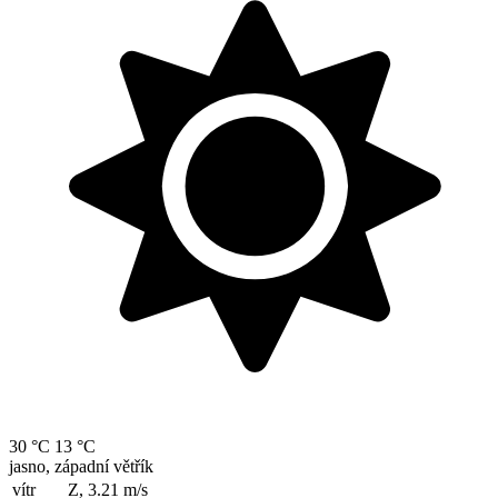
30 °C
13 °C
jasno, západní větřík
vítr
Z, 3.21
m/s