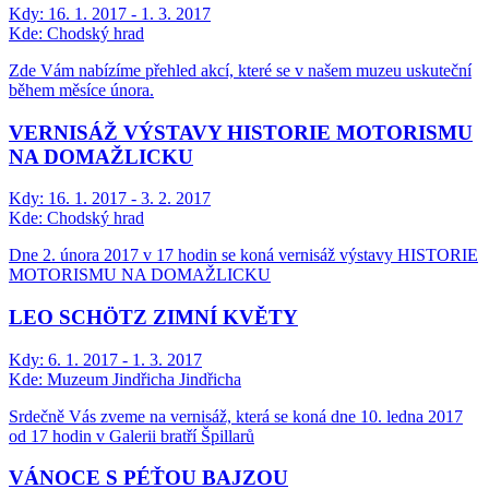
Kdy:
16. 1. 2017 - 1. 3. 2017
Kde:
Chodský hrad
Zde Vám nabízíme přehled akcí, které se v našem muzeu uskuteční
během měsíce února.
VERNISÁŽ VÝSTAVY HISTORIE MOTORISMU
NA DOMAŽLICKU
Kdy:
16. 1. 2017 - 3. 2. 2017
Kde:
Chodský hrad
Dne 2. února 2017 v 17 hodin se koná vernisáž výstavy HISTORIE
MOTORISMU NA DOMAŽLICKU
LEO SCHÖTZ ZIMNÍ KVĚTY
Kdy:
6. 1. 2017 - 1. 3. 2017
Kde:
Muzeum Jindřicha Jindřicha
Srdečně Vás zveme na vernisáž, která se koná dne 10. ledna 2017
od 17 hodin v Galerii bratří Špillarů
VÁNOCE S PÉŤOU BAJZOU