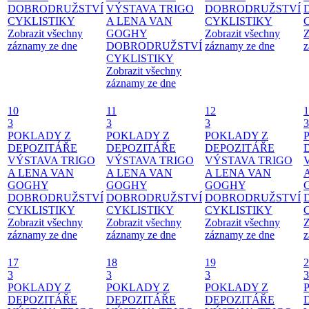
DOBRODRUŽSTVÍ
VÝSTAVA TRIGO
DOBRODRUŽSTVÍ
CYKLISTIKY
A LENA VAN
CYKLISTIKY
Zobrazit všechny
GOGHY
Zobrazit všechny
Z
záznamy ze dne
DOBRODRUŽSTVÍ
záznamy ze dne
z
CYKLISTIKY
Zobrazit všechny
záznamy ze dne
10
11
12
1
3
3
3
3
POKLADY Z
POKLADY Z
POKLADY Z
DEPOZITÁŘE
DEPOZITÁŘE
DEPOZITÁŘE
VÝSTAVA TRIGO
VÝSTAVA TRIGO
VÝSTAVA TRIGO
A LENA VAN
A LENA VAN
A LENA VAN
GOGHY
GOGHY
GOGHY
DOBRODRUŽSTVÍ
DOBRODRUŽSTVÍ
DOBRODRUŽSTVÍ
CYKLISTIKY
CYKLISTIKY
CYKLISTIKY
Zobrazit všechny
Zobrazit všechny
Zobrazit všechny
Z
záznamy ze dne
záznamy ze dne
záznamy ze dne
z
17
18
19
2
3
3
3
3
POKLADY Z
POKLADY Z
POKLADY Z
DEPOZITÁŘE
DEPOZITÁŘE
DEPOZITÁŘE