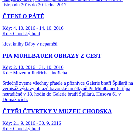
listopadu 2016 do 20. ledna 2017.
ČTENÍ O PÁTÉ
Kdy:
4. 10. 2016 - 14. 10. 2016
Kde:
Chodský hrad
křest knihy Báby v nepaměti
PIA MÜHLBAUER OBRAZY Z CEST
Kdy:
2. 10. 2016 - 31. 10. 2016
Kde:
Muzeum Jindřicha Jindřicha
Srdečně zveme všechny přátele a příznivce Galerie bratří Špillarů na
vernisáž výstavy obrazů bavorské umělkyně Pii Mühlbauer 6. října
netradičně v 18. hodin do Galerie bratří Špillarů, Husova 61 v
Domažlicích.
ČTYŘI ČTVRTKY V MUZEU CHODSKA
Kdy:
21. 9. 2016 - 30. 9. 2016
Kde:
Chodský hrad