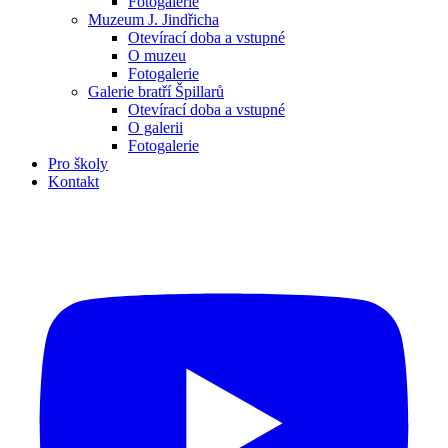
Fotogalerie
Muzeum J. Jindřicha
Otevírací doba a vstupné
O muzeu
Fotogalerie
Galerie bratří Špillarů
Otevírací doba a vstupné
O galerii
Fotogalerie
Pro školy
Kontakt