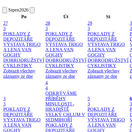
Srpen
2026
Po
Út
St
27
28
29
3
3
3
3
3
POKLADY Z
POKLADY Z
POKLADY Z
DEPOZITÁŘE
DEPOZITÁŘE
DEPOZITÁŘE
VÝSTAVA TRIGO
VÝSTAVA TRIGO
VÝSTAVA TRIGO
A LENA VAN
A LENA VAN
A LENA VAN
GOGHY
GOGHY
GOGHY
DOBRODRUŽSTVÍ
DOBRODRUŽSTVÍ
DOBRODRUŽSTVÍ
CYKLISTIKY
CYKLISTIKY
CYKLISTIKY
Zobrazit všechny
Zobrazit všechny
Zobrazit všechny
Z
záznamy ze dne
záznamy ze dne
záznamy ze dne
z
4
4
ODKRÝVÁME
3
PŘÍBĚHY
5
6
3
MINULOSTI -
3
3
POKLADY Z
HRADIŠTĚ
POKLADY Z
DEPOZITÁŘE
VELKÝ CHLUM V
DEPOZITÁŘE
VÝSTAVA TRIGO
SEDMIHOŘÍ
VÝSTAVA TRIGO
A LENA VAN
POKLADY Z
A LENA VAN
GOGHY
DEPOZITÁŘE
GOGHY