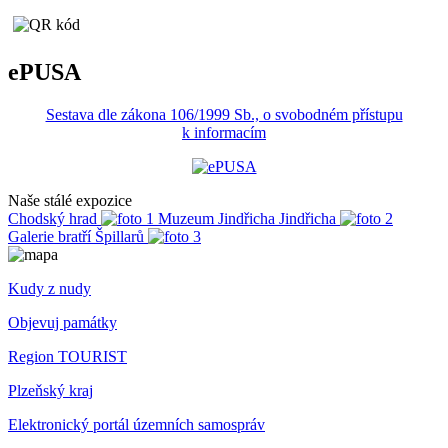
ePUSA
Sestava dle zákona 106/1999 Sb., o svobodném přístupu
k informacím
Naše stálé expozice
Chodský hrad
Muzeum Jindřicha Jindřicha
Galerie bratří Špillarů
Kudy z nudy
Objevuj památky
Region TOURIST
Plzeňský kraj
Elektronický portál územních samospráv