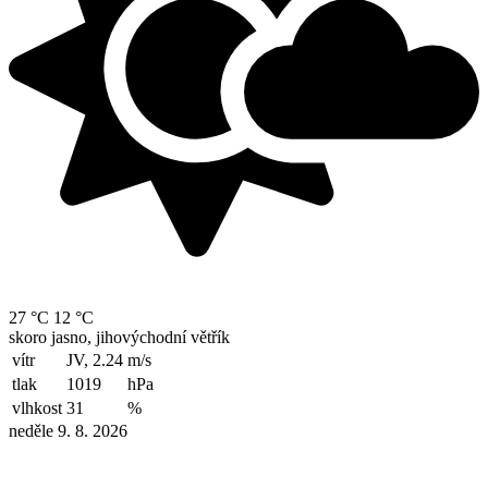
27 °C
12 °C
skoro jasno, jihovýchodní větřík
vítr
JV, 2.24
m/s
tlak
1019
hPa
vlhkost
31
%
neděle 9. 8. 2026