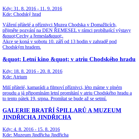
Kdy:
31. 8. 2016 - 11. 9. 2016
Kde:
Chodský hrad
Vážení přátelé a příznivci Muzea Chodska v Domažlicích,
přijměte pozvání na DEN ŘEMESEL v rámci probíhající výstavy
&quot;Cechy a řemesla&quot;.
Akce se koná v sobotu 10. září od 13 hodin v zahradě pod
Chodským hradem.
&quot; Letní kino &quot; v atriu Chodského hradu
Kdy:
18. 8. 2016 - 20. 8. 2016
Kde:
Atrium
Milí přátelé, kamarádi a filmoví příznivci, léto máme v plném
proudu a já připomínám letní promítání v atriu Chodského hradu a
to tento pátek 19. srpna. Promítat se bude až se setmí.
GALERIE BRATŘÍ ŠPILLARŮ A MUZEUM
JINDŘICHA JINDŘICHA
Kdy:
4. 8. 2016 - 15. 8. 2016
Kde:
Muzeum Jindřicha Jindřicha