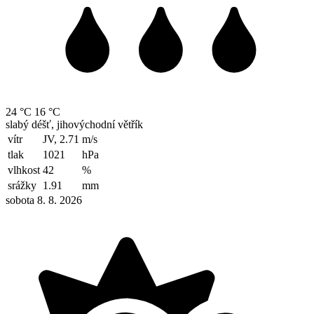
24 °C
16 °C
slabý déšť, jihovýchodní větřík
vítr
JV, 2.71
m/s
tlak
1021
hPa
vlhkost
42
%
srážky
1.91
mm
sobota 8. 8. 2026