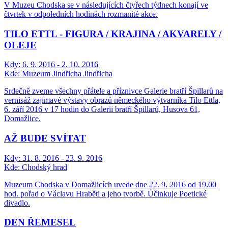
V Muzeu Chodska se v následujících čtyřech týdnech konají ve
čtvrtek v odpoledních hodinách rozmanité akce.
TILO ETTL - FIGURA / KRAJINA / AKVARELY /
OLEJE
Kdy:
6. 9. 2016 - 2. 10. 2016
Kde:
Muzeum Jindřicha Jindřicha
Srdečně zveme všechny přátele a příznivce Galerie bratří Špillarů na
vernisáž zajímavé výstavy obrazů německého výtvarníka Tilo Ettla,
6. září 2016 v 17 hodin do Galerii bratří Špillarů, Husova 61,
Domažlice.
AŽ BUDE SVÍTAT
Kdy:
31. 8. 2016 - 23. 9. 2016
Kde:
Chodský hrad
Muzeum Chodska v Domažlicích uvede dne 22. 9. 2016 od 19.00
hod. pořad o Václavu Hraběti a jeho tvorbě. Účinkuje Poetické
divadlo.
DEN ŘEMESEL