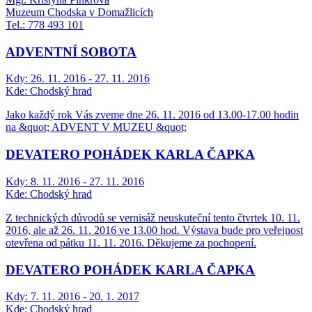
Muzeum Chodska v Domažlicích
Tel.: 778 493 101
ADVENTNÍ SOBOTA
Kdy:
26. 11. 2016 - 27. 11. 2016
Kde:
Chodský hrad
Jako každý rok Vás zveme dne 26. 11. 2016 od 13.00-17.00 hodin
na &quot; ADVENT V MUZEU &quot;
DEVATERO POHÁDEK KARLA ČAPKA
Kdy:
8. 11. 2016 - 27. 11. 2016
Kde:
Chodský hrad
Z technických důvodů se vernisáž neuskuteční tento čtvrtek 10. 11.
2016, ale až 26. 11. 2016 ve 13.00 hod. Výstava bude pro veřejnost
otevřena od pátku 11. 11. 2016. Děkujeme za pochopení.
DEVATERO POHÁDEK KARLA ČAPKA
Kdy:
7. 11. 2016 - 20. 1. 2017
Kde:
Chodský hrad