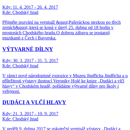
Kdy:
11. 4. 2017 - 26. 4. 2017
Kde:
Chodský hrad
Přijměte pozvání na vernisáž &quot;Pašeráckou stezkou po třech
zemích&quot;,která se koná v úterý 25. dubna od 18 hodin v
prostorách Chodského hradu.O dobrou zábavu se postarají
muzikanti z Čech i Bavorska.
VÝTVARNÉ DÍLNY
Kdy:
30. 3. 2017 - 31. 5. 2017
Kde:
Chodský hrad
V rámci nové národopisné expozice v Muzeu Jindřicha Jindřicha a u
příležitosti výstavy ilustrací Veroniky Holé ke knize „Dudáci a vlčí
hlavy“ v Chodském hradě, pořádáme výtvarné dílny pro školy i
veřejnost.
DUDÁCI A VLČÍ HLAVY
Kdy:
21. 3. 2017 - 10. 9. 2017
Kde:
Chodský hrad
V neděli 9. dubna 2017 se uskuteční vernisáž výstavy „Dudáci a