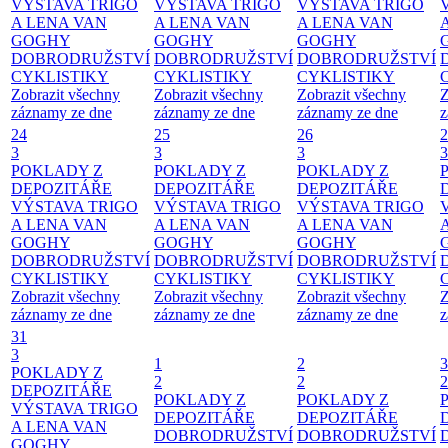
VÝSTAVA TRIGO
VÝSTAVA TRIGO
VÝSTAVA TRIGO
A LENA VAN
A LENA VAN
A LENA VAN
GOGHY
GOGHY
GOGHY
DOBRODRUŽSTVÍ
DOBRODRUŽSTVÍ
DOBRODRUŽSTVÍ
CYKLISTIKY
CYKLISTIKY
CYKLISTIKY
Zobrazit všechny
Zobrazit všechny
Zobrazit všechny
Z
záznamy ze dne
záznamy ze dne
záznamy ze dne
z
24
25
26
2
3
3
3
3
POKLADY Z
POKLADY Z
POKLADY Z
DEPOZITÁŘE
DEPOZITÁŘE
DEPOZITÁŘE
VÝSTAVA TRIGO
VÝSTAVA TRIGO
VÝSTAVA TRIGO
A LENA VAN
A LENA VAN
A LENA VAN
GOGHY
GOGHY
GOGHY
DOBRODRUŽSTVÍ
DOBRODRUŽSTVÍ
DOBRODRUŽSTVÍ
CYKLISTIKY
CYKLISTIKY
CYKLISTIKY
Zobrazit všechny
Zobrazit všechny
Zobrazit všechny
Z
záznamy ze dne
záznamy ze dne
záznamy ze dne
z
31
3
1
2
3
POKLADY Z
2
2
2
DEPOZITÁŘE
POKLADY Z
POKLADY Z
VÝSTAVA TRIGO
DEPOZITÁŘE
DEPOZITÁŘE
A LENA VAN
DOBRODRUŽSTVÍ
DOBRODRUŽSTVÍ
GOGHY