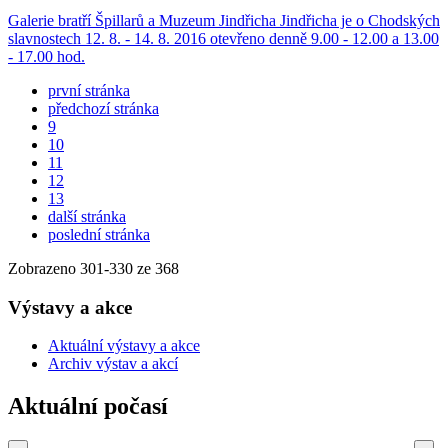
Galerie bratří Špillarů a Muzeum Jindřicha Jindřicha je o Chodských
slavnostech 12. 8. - 14. 8. 2016 otevřeno denně 9.00 - 12.00 a 13.00
- 17.00 hod.
první stránka
předchozí stránka
9
10
11
12
13
další stránka
poslední stránka
Zobrazeno
301
-
330
ze 368
Výstavy a akce
Aktuální výstavy a akce
Archiv výstav a akcí
Aktuální počasí