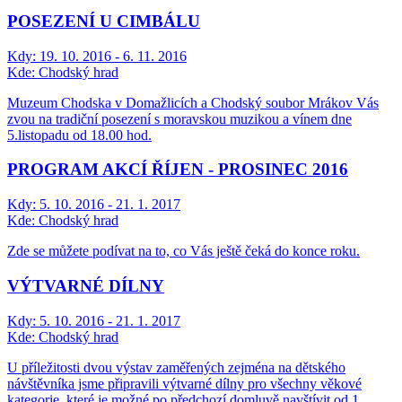
POSEZENÍ U CIMBÁLU
Kdy:
19. 10. 2016 - 6. 11. 2016
Kde:
Chodský hrad
Muzeum Chodska v Domažlicích a Chodský soubor Mrákov Vás
zvou na tradiční posezení s moravskou muzikou a vínem dne
5.listopadu od 18.00 hod.
PROGRAM AKCÍ ŘÍJEN - PROSINEC 2016
Kdy:
5. 10. 2016 - 21. 1. 2017
Kde:
Chodský hrad
Zde se můžete podívat na to, co Vás ještě čeká do konce roku.
VÝTVARNÉ DÍLNY
Kdy:
5. 10. 2016 - 21. 1. 2017
Kde:
Chodský hrad
U příležitosti dvou výstav zaměřených zejména na dětského
návštěvníka jsme připravili výtvarné dílny pro všechny věkové
kategorie, které je možné po předchozí domluvě navštívit od 1.