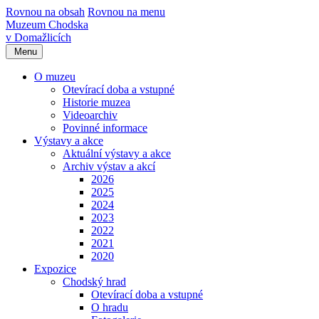
Rovnou na obsah
Rovnou na menu
Muzeum Chodska
v Domažlicích
Menu
O muzeu
Otevírací doba a vstupné
Historie muzea
Videoarchiv
Povinné informace
Výstavy a akce
Aktuální výstavy a akce
Archiv výstav a akcí
2026
2025
2024
2023
2022
2021
2020
Expozice
Chodský hrad
Otevírací doba a vstupné
O hradu