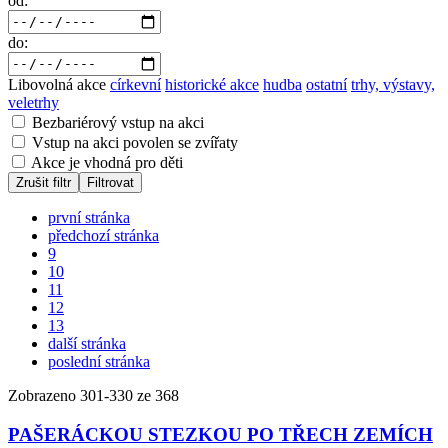
od:
do:
Libovolná akce
církevní
historické akce
hudba
ostatní
trhy, výstavy,
veletrhy
Bezbariérový vstup na akci
Vstup na akci povolen se zvířaty
Akce je vhodná pro děti
Zrušit filtr
Filtrovat
první stránka
předchozí stránka
9
10
11
12
13
další stránka
poslední stránka
Zobrazeno
301
-
330
ze 368
PAŠERÁCKOU STEZKOU PO TŘECH ZEMÍCH