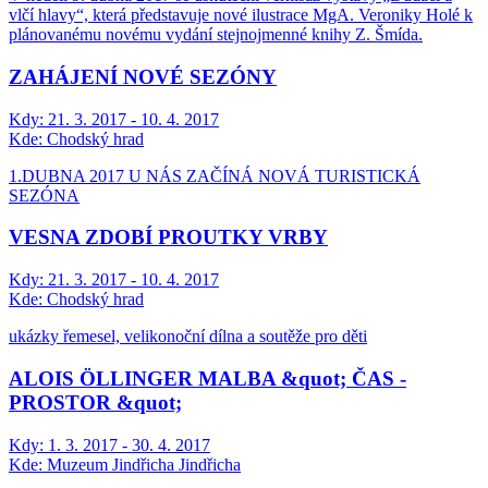
vlčí hlavy“, která představuje nové ilustrace MgA. Veroniky Holé k
plánovanému novému vydání stejnojmenné knihy Z. Šmída.
ZAHÁJENÍ NOVÉ SEZÓNY
Kdy:
21. 3. 2017 - 10. 4. 2017
Kde:
Chodský hrad
1.DUBNA 2017 U NÁS ZAČÍNÁ NOVÁ TURISTICKÁ
SEZÓNA
VESNA ZDOBÍ PROUTKY VRBY
Kdy:
21. 3. 2017 - 10. 4. 2017
Kde:
Chodský hrad
ukázky řemesel, velikonoční dílna a soutěže pro děti
ALOIS ÖLLINGER MALBA &quot; ČAS -
PROSTOR &quot;
Kdy:
1. 3. 2017 - 30. 4. 2017
Kde:
Muzeum Jindřicha Jindřicha