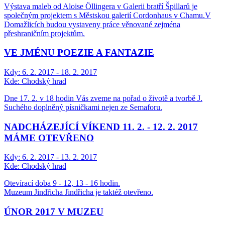
Výstava maleb od Aloise Öllingera v Galerii bratří Špillarů je
společným projektem s Městskou galerií Cordonhaus v Chamu.V
Domažlicích budou vystaveny práce věnované zejména
přeshraničním projektům.
VE JMÉNU POEZIE A FANTAZIE
Kdy:
6. 2. 2017 - 18. 2. 2017
Kde:
Chodský hrad
Dne 17. 2. v 18 hodin Vás zveme na pořad o životě a tvorbě J.
Suchého doplněný písničkami nejen ze Semaforu.
NADCHÁZEJÍCÍ VÍKEND 11. 2. - 12. 2. 2017
MÁME OTEVŘENO
Kdy:
6. 2. 2017 - 13. 2. 2017
Kde:
Chodský hrad
Otevírací doba 9 - 12, 13 - 16 hodin.
Muzeum Jindřicha Jindřicha je taktéž otevřeno.
ÚNOR 2017 V MUZEU