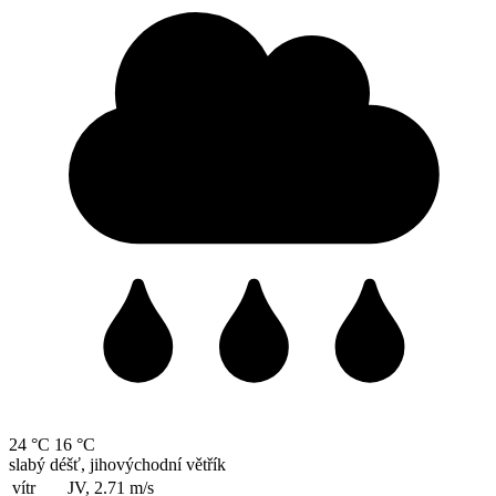
24 °C
16 °C
slabý déšť, jihovýchodní větřík
vítr
JV, 2.71
m/s