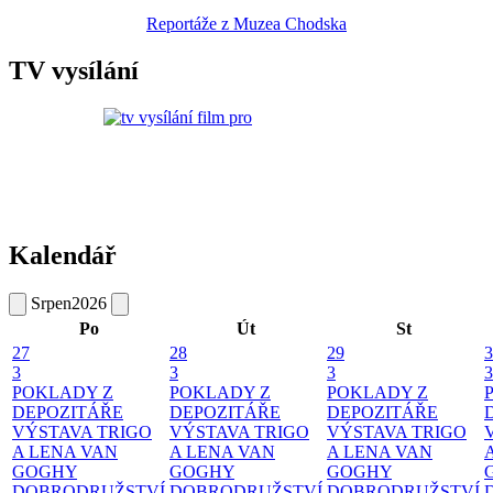
Reportáže z Muzea Chodska
TV vysílání
Kalendář
Srpen
2026
Po
Út
St
27
28
29
3
3
3
3
3
POKLADY Z
POKLADY Z
POKLADY Z
DEPOZITÁŘE
DEPOZITÁŘE
DEPOZITÁŘE
VÝSTAVA TRIGO
VÝSTAVA TRIGO
VÝSTAVA TRIGO
A LENA VAN
A LENA VAN
A LENA VAN
GOGHY
GOGHY
GOGHY
DOBRODRUŽSTVÍ
DOBRODRUŽSTVÍ
DOBRODRUŽSTVÍ