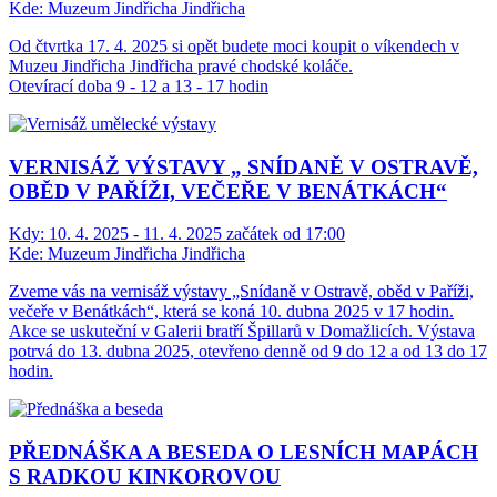
Kde:
Muzeum Jindřicha Jindřicha
Od čtvrtka 17. 4. 2025 si opět budete moci koupit o víkendech v
Muzeu Jindřicha Jindřicha pravé chodské koláče.
Otevírací doba 9 - 12 a 13 - 17 hodin
VERNISÁŽ VÝSTAVY „ SNÍDANĚ V OSTRAVĚ,
OBĚD V PAŘÍŽI, VEČEŘE V BENÁTKÁCH“
Kdy:
10. 4. 2025 - 11. 4. 2025 začátek od 17:00
Kde:
Muzeum Jindřicha Jindřicha
Zveme vás na vernisáž výstavy „Snídaně v Ostravě, oběd v Paříži,
večeře v Benátkách“, která se koná 10. dubna 2025 v 17 hodin.
Akce se uskuteční v Galerii bratří Špillarů v Domažlicích. Výstava
potrvá do 13. dubna 2025, otevřeno denně od 9 do 12 a od 13 do 17
hodin.
PŘEDNÁŠKA A BESEDA O LESNÍCH MAPÁCH
S RADKOU KINKOROVOU