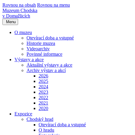
Rovnou na obsah
Rovnou na menu
Muzeum Chodska
v Domažlicích
Menu
O muzeu
Otevírací doba a vstupné
Historie muzea
Videoarchiv
Povinné informace
Výstavy a akce
Aktuální výstavy a akce
Archiv výstav a akcí
2026
2025
2024
2023
2022
2021
2020
Expozice
Chodský hrad
Otevírací doba a vstupné
O hradu