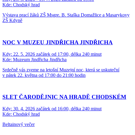
Kde:
Chodský hrad
Výstava prací žáků ZŠ Msgre. B. Staška Domažlice a Masarykovy
ZŠ Kdyně
NOC V MUZEU JINDŘICHA JINDŘICHA
Kdy:
22. 5. 2026 začátek od 17:00, délka 240 minut
Kde:
Muzeum Jindřicha Jindřicha
Srdečně vás zveme na letošní Muzejní noc, která se uskuteční
v pátek 22. května od 17:00 do 21:00 hodin
SLET ČARODĚJNIC NA HRADĚ CHODSKÉM
Kdy:
30. 4. 2026 začátek od 16:00, délka 240 minut
Kde:
Chodský hrad
Beltainový večer