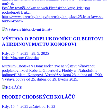
umělců.
Posílám rovněž odkaz na web Plzeňského kraje, kde jsou
podrobnosti k akci:
https://www.plzensky-kraj.cz/plzensky-kraj-slavi-25-let-oslavy-se-
budou-konat-
VÝSTAVA O PODPLUKOVNÍKU GILBERTOVI
A HRDINOVI MATTU KONOPOVI
Kdy:
25. 4. 2025 - 29. 5. 2025
Kde:
Muzeum Chodska
Muzeum Chodska v Domažlicích zve na výstavu věnovanou
podplukovníkovi Robertu Gilbertovi z Floridy a „Náhodnému
hrdinovi“ Mattu Konopovi. Vernisáž se koná 28. dubna od 17:00.
Výstava potrvá od 25. dubna do 29. května 2025.
PRODEJ CHODSKÝCH KOLÁČŮ
Kdy:
15. 4. 2025 začátek od 10:22