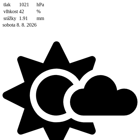
tlak
1021
hPa
vlhkost
42
%
srážky
1.91
mm
sobota 8. 8. 2026