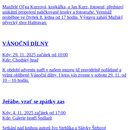
Manželé Oľga Kurzová, krajkářka, a Jan Kurz, fotograf, představí
unikátní propojení paličkované krajky a fotografie. Vernisáž
proběhne ve čtvrtek 8. ledna od 17 hodin. Výstavu zahájí Mužský
pěvecký sbor Haltravan.
VÁNOČNÍ DÍLNY
Kdy:
29. 11. 2025 začátek od 10:00
Kde:
Chodský hrad
K období adventu patří v našem muzeu již pravidelně pořádané a
velmi oblíbené Vánoční dílny. I letos vás zveme v sobotu 29. 11. od
10 – 16 hodin.
Jeřábe, vrať se zpátky zas
Kdy:
4. 11. 2025 začátek od 17:00
Kde:
Galerie bratří Špillarů
Setkání nad knihou autorů Ivo Stehlíka a Slávky Štrbové