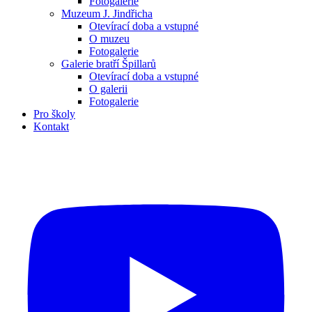
Fotogalerie
Muzeum J. Jindřicha
Otevírací doba a vstupné
O muzeu
Fotogalerie
Galerie bratří Špillarů
Otevírací doba a vstupné
O galerii
Fotogalerie
Pro školy
Kontakt