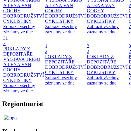
VÝSTAVA TRIGO
VÝSTAVA TRIGO
VÝSTAVA TRIGO
A LENA VAN
A LENA VAN
A LENA VAN
GOGHY
GOGHY
GOGHY
DOBRODRUŽSTVÍ
DOBRODRUŽSTVÍ
DOBRODRUŽSTVÍ
CYKLISTIKY
CYKLISTIKY
CYKLISTIKY
Zobrazit všechny
Zobrazit všechny
Zobrazit všechny
Z
záznamy ze dne
záznamy ze dne
záznamy ze dne
z
31
3
1
2
3
POKLADY Z
2
2
2
DEPOZITÁŘE
POKLADY Z
POKLADY Z
VÝSTAVA TRIGO
DEPOZITÁŘE
DEPOZITÁŘE
A LENA VAN
DOBRODRUŽSTVÍ
DOBRODRUŽSTVÍ
GOGHY
CYKLISTIKY
CYKLISTIKY
DOBRODRUŽSTVÍ
Zobrazit všechny
Zobrazit všechny
Z
CYKLISTIKY
záznamy ze dne
záznamy ze dne
z
Zobrazit všechny
záznamy ze dne
Regiontourist