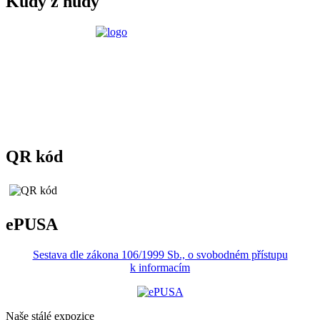
Kudy z nudy
QR kód
ePUSA
Sestava dle zákona 106/1999 Sb., o svobodném přístupu
k informacím
Naše stálé expozice