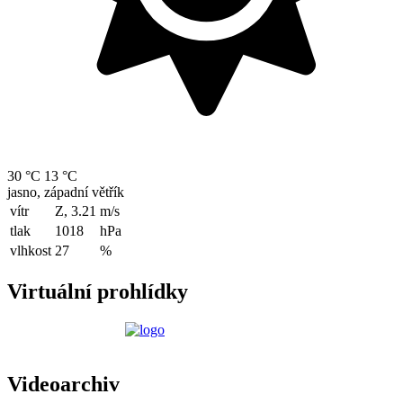
30 °C
13 °C
jasno, západní větřík
vítr
Z, 3.21
m/s
tlak
1018
hPa
vlhkost
27
%
Virtuální prohlídky
Videoarchiv