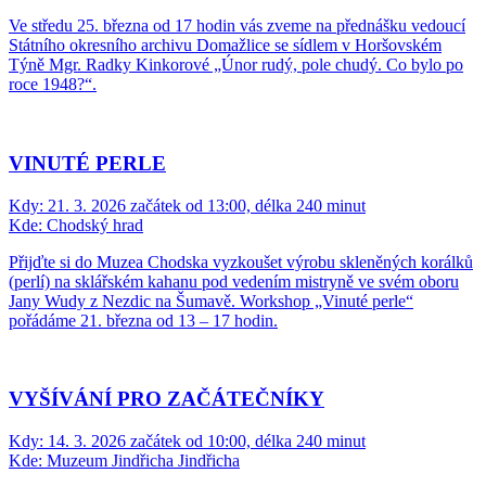
Ve středu 25. března od 17 hodin vás zveme na přednášku vedoucí
Státního okresního archivu Domažlice se sídlem v Horšovském
Týně Mgr. Radky Kinkorové „Únor rudý, pole chudý. Co bylo po
roce 1948?“.
VINUTÉ PERLE
Kdy:
21. 3. 2026 začátek od 13:00, délka 240 minut
Kde:
Chodský hrad
Přijďte si do Muzea Chodska vyzkoušet výrobu skleněných korálků
(perlí) na sklářském kahanu pod vedením mistryně ve svém oboru
Jany Wudy z Nezdic na Šumavě. Workshop „Vinuté perle“
pořádáme 21. března od 13 – 17 hodin.
VYŠÍVÁNÍ PRO ZAČÁTEČNÍKY
Kdy:
14. 3. 2026 začátek od 10:00, délka 240 minut
Kde:
Muzeum Jindřicha Jindřicha