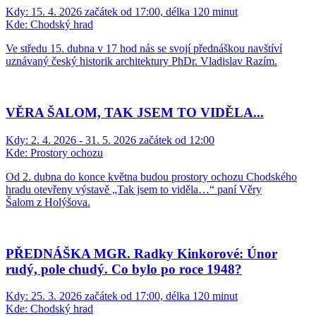
Kdy:
15. 4. 2026 začátek od 17:00, délka 120 minut
Kde:
Chodský hrad
Ve středu 15. dubna v 17 hod nás se svojí přednáškou navštíví
uznávaný český historik architektury PhDr. Vladislav Razím.
VĚRA ŠALOM, TAK JSEM TO VIDĚLA...
Kdy:
2. 4. 2026 - 31. 5. 2026 začátek od 12:00
Kde:
Prostory ochozu
Od 2. dubna do konce května budou prostory ochozu Chodského
hradu otevřeny výstavě „Tak jsem to viděla…“ paní Věry
Šalom z Holýšova.
PŘEDNÁŠKA MGR. Radky Kinkorové: Únor
rudý, pole chudý. Co bylo po roce 1948?
Kdy:
25. 3. 2026 začátek od 17:00, délka 120 minut
Kde:
Chodský hrad