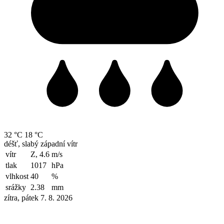
32 °C
18 °C
déšť, slabý západní vítr
vítr
Z, 4.6
m/s
tlak
1017
hPa
vlhkost
40
%
srážky
2.38
mm
zítra, pátek 7. 8. 2026