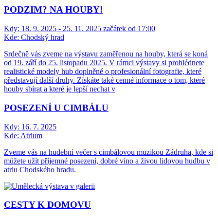
PODZIM? NA HOUBY!
Kdy:
18. 9. 2025 - 25. 11. 2025 začátek od 17:00
Kde:
Chodský hrad
Srdečně vás zveme na výstavu zaměřenou na houby, která se koná
od 19. září do 25. listopadu 2025. V rámci výstavy si prohlédnete
realistické modely hub doplněné o profesionální fotografie, které
představují další druhy. Získáte také cenné informace o tom, které
houby sbírat a které je lepší nechat v
POSEZENÍ U CIMBÁLU
Kdy:
16. 7. 2025
Kde:
Atrium
Zveme vás na hudební večer s cimbálovou muzikou Zádruha, kde si
můžete užít příjemné posezení, dobré víno a živou lidovou hudbu v
atriu Chodského hradu.
CESTY K DOMOVU