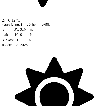
27 °C
12 °C
skoro jasno, jihovýchodní větřík
vítr
JV, 2.24
m/s
tlak
1019
hPa
vlhkost
31
%
neděle 9. 8. 2026