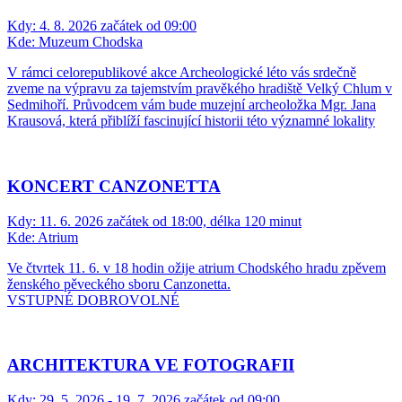
Kdy:
4. 8. 2026 začátek od 09:00
Kde:
Muzeum Chodska
V rámci celorepublikové akce Archeologické léto vás srdečně
zveme na výpravu za tajemstvím pravěkého hradiště Velký Chlum v
Sedmihoří. Průvodcem vám bude muzejní archeoložka Mgr. Jana
Krausová, která přiblíží fascinující historii této významné lokality
KONCERT CANZONETTA
Kdy:
11. 6. 2026 začátek od 18:00, délka 120 minut
Kde:
Atrium
Ve čtvrtek 11. 6. v 18 hodin ožije atrium Chodského hradu zpěvem
ženského pěveckého sboru Canzonetta.
VSTUPNÉ DOBROVOLNÉ
ARCHITEKTURA VE FOTOGRAFII
Kdy:
29. 5. 2026 - 19. 7. 2026 začátek od 09:00