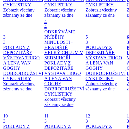
CYKLISTIKY
CYKLISTIKY
CYKLISTIKY
Zobrazit všechny
Zobrazit všechny
Zobrazit všechny
Z
záznamy ze dne
záznamy ze dne
záznamy ze dne
z
4
4
ODKRÝVÁME
3
PŘÍBĚHY
5
6
3
MINULOSTI -
3
3
POKLADY Z
HRADIŠTĚ
POKLADY Z
DEPOZITÁŘE
VELKÝ CHLUM V
DEPOZITÁŘE
VÝSTAVA TRIGO
SEDMIHOŘÍ
VÝSTAVA TRIGO
A LENA VAN
POKLADY Z
A LENA VAN
GOGHY
DEPOZITÁŘE
GOGHY
DOBRODRUŽSTVÍ
VÝSTAVA TRIGO
DOBRODRUŽSTVÍ
CYKLISTIKY
A LENA VAN
CYKLISTIKY
Zobrazit všechny
GOGHY
Zobrazit všechny
Z
záznamy ze dne
DOBRODRUŽSTVÍ
záznamy ze dne
z
CYKLISTIKY
Zobrazit všechny
záznamy ze dne
10
11
12
1
3
3
3
3
POKLADY Z
POKLADY Z
POKLADY Z