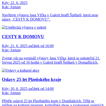
Kdy:
22. 6. 2025
Kde:
Atrium
Navštivte výstavu Jana Vlčka v Galerii bratří Špillarů, která nese
název „CESTY K DOMOVU“.
CESTY K DOMOVU
Kdy:
21. 6. 2025 začátek od 16:00
Kde:
Atrium
Zveme vás na vernisáž výstavy Jana Vlčka, která se uskuteční 21.
června 2025 od 16 hodin v Galerii bratří Špillarů v Domažlicích.
Oslavy 25 let Plzeňského kraje
Kdy:
10. 6. 2025 začátek od 14:00
Kde:
Atrium
Přijďte oslavit 25 let Plzeňského kraje v Domžalicích. Těšit se
můžete na kulturní program, kulinářské show a vystoupení známých