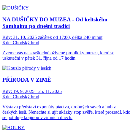
NA DUŠIČKY DO MUZEA - Od keltského
Samhainu po dnešní tradici
Kdy:
31. 10. 2025 začátek od 17:00, délka 240 minut
Kde:
Chodský hrad
Zveme vás na strašidelné oživené prohlídky muzea, které se
uskuteční v pátek 31. října od 17 hodin.
PŘÍRODA V ZIMĚ
Kdy:
19. 9. 2025 - 25. 11. 2025
Kde:
Chodský hrad
Výstava představí exponáty ptactva, drobných savců a hub z
českých lesů. Nenechte si ujít ukázky stop zvěře, které prozradí, kdo
se potuluje krajinou v zimních dnech.