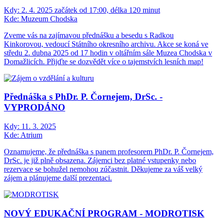
Kdy:
2. 4. 2025 začátek od 17:00, délka 120 minut
Kde:
Muzeum Chodska
Zveme vás na zajímavou přednášku a besedu s Radkou
Kinkorovou, vedoucí Státního okresního archivu. Akce se koná ve
středu 2. dubna 2025 od 17 hodin v oltářním sále Muzea Chodska v
Domažlicích. Přijďte se dozvědět více o tajemstvích lesních map!
Přednáška s PhDr. P. Čornejem, DrSc. -
VYPRODÁNO
Kdy:
11. 3. 2025
Kde:
Atrium
Oznamujeme, že přednáška s panem profesorem PhDr. P. Čornejem,
DrSc. je již plně obsazena. Zájemci bez platné vstupenky nebo
rezervace se bohužel nemohou zúčastnit. Děkujeme za váš velký
zájem a plánujeme další prezentaci.
NOVÝ EDUKAČNÍ PROGRAM - MODROTISK