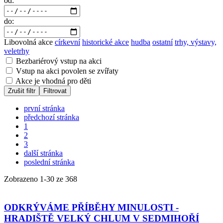
od:
do:
Libovolná akce
církevní
historické akce
hudba
ostatní
trhy, výstavy,
veletrhy
Bezbariérový vstup na akci
Vstup na akci povolen se zvířaty
Akce je vhodná pro děti
Zrušit filtr
Filtrovat
první stránka
předchozí stránka
1
2
3
další stránka
poslední stránka
Zobrazeno
1
-
30
ze 368
ODKRÝVÁME PŘÍBĚHY MINULOSTI -
HRADIŠTĚ VELKÝ CHLUM V SEDMIHOŘÍ