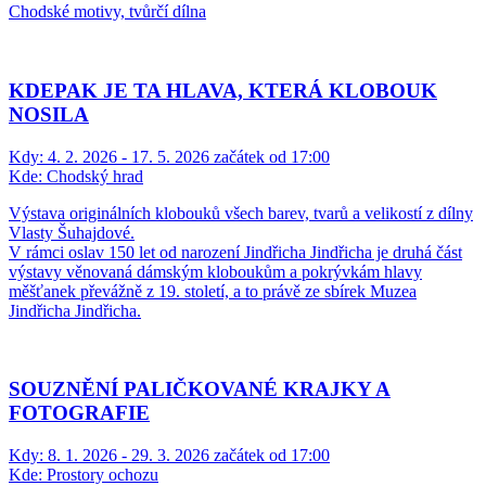
Chodské motivy, tvůrčí dílna
KDEPAK JE TA HLAVA, KTERÁ KLOBOUK
NOSILA
Kdy:
4. 2. 2026 - 17. 5. 2026 začátek od 17:00
Kde:
Chodský hrad
Výstava originálních klobouků všech barev, tvarů a velikostí z dílny
Vlasty Šuhajdové.
V rámci oslav 150 let od narození Jindřicha Jindřicha je druhá část
výstavy věnovaná dámským kloboukům a pokrývkám hlavy
měšťanek převážně z 19. století, a to právě ze sbírek Muzea
Jindřicha Jindřicha.
SOUZNĚNÍ PALIČKOVANÉ KRAJKY A
FOTOGRAFIE
Kdy:
8. 1. 2026 - 29. 3. 2026 začátek od 17:00
Kde:
Prostory ochozu