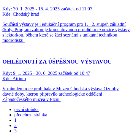
Kdy:
30. 1. 2025 - 15. 4. 2025 začátek od 11:07
Kde:
Chodský hrad
Součástí výstavy je i edukační program pro 1. - 2. stupeň základní
školy. Program zahrnuje komentovanou prohlídku expozice výstavy
s lektorkou, během které se žáci seznámí s unikátní technikou
modrotisku.
OHLÉDNUTÍ ZA ÚŠPĚŠNOU VÝSTAVOU
Kdy:
9. 1. 2025 - 30. 6. 2025 začátek od 10:47
Kde:
Atrium
V minulém roce probíhala v Muzeu Chodska výstava Ozdoby
dávné doby, kterou připravilo archeologické oddělení
Západočeského muzea v Plzni.
první stránka
předchozí stránka
1
2
3