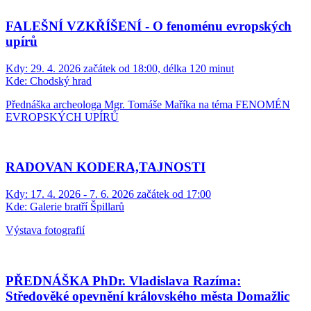
FALEŠNÍ VZKŘÍŠENÍ - O fenoménu evropských
upírů
Kdy:
29. 4. 2026 začátek od 18:00, délka 120 minut
Kde:
Chodský hrad
Přednáška archeologa Mgr. Tomáše Maříka na téma FENOMÉN
EVROPSKÝCH UPÍRŮ
RADOVAN KODERA,TAJNOSTI
Kdy:
17. 4. 2026 - 7. 6. 2026 začátek od 17:00
Kde:
Galerie bratří Špillarů
Výstava fotografií
PŘEDNÁŠKA PhDr. Vladislava Razíma:
Středověké opevnění královského města Domažlic