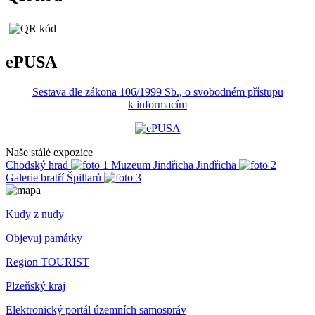
ePUSA
Sestava dle zákona 106/1999 Sb., o svobodném přístupu
k informacím
Naše stálé expozice
Chodský hrad
Muzeum Jindřicha Jindřicha
Galerie bratří Špillarů
Kudy z nudy
Objevuj památky
Region TOURIST
Plzeňský kraj
Elektronický portál územních samospráv