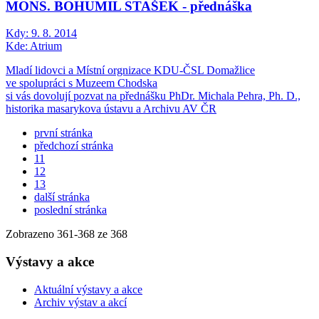
MONS. BOHUMIL STAŠEK - přednáška
Kdy:
9. 8. 2014
Kde:
Atrium
Mladí lidovci a Místní orgnizace KDU-ČSL Domažlice
ve spolupráci s Muzeem Chodska
si vás dovolují pozvat na přednášku PhDr. Michala Pehra, Ph. D.,
historika masarykova ústavu a Archivu AV ČR
první stránka
předchozí stránka
11
12
13
další stránka
poslední stránka
Zobrazeno
361
-
368
ze 368
Výstavy a akce
Aktuální výstavy a akce
Archiv výstav a akcí