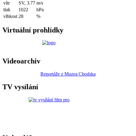
vítr
SV, 3.77
m/s
tlak
1022
hPa
vlhkost
28
%
Virtuální prohlídky
Videoarchiv
Reportáže z Muzea Chodska
TV vysílání