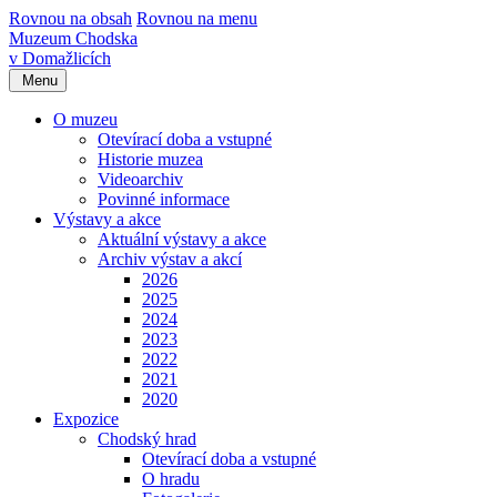
Rovnou na obsah
Rovnou na menu
Muzeum Chodska
v Domažlicích
Menu
O muzeu
Otevírací doba a vstupné
Historie muzea
Videoarchiv
Povinné informace
Výstavy a akce
Aktuální výstavy a akce
Archiv výstav a akcí
2026
2025
2024
2023
2022
2021
2020
Expozice
Chodský hrad
Otevírací doba a vstupné
O hradu