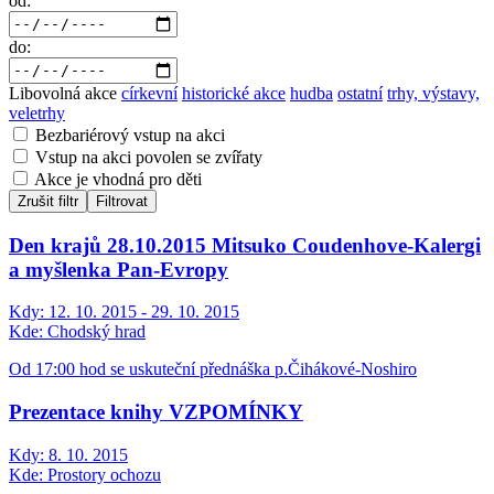
od:
do:
Libovolná akce
církevní
historické akce
hudba
ostatní
trhy, výstavy,
veletrhy
Bezbariérový vstup na akci
Vstup na akci povolen se zvířaty
Akce je vhodná pro děti
Zrušit filtr
Filtrovat
Den krajů 28.10.2015 Mitsuko Coudenhove-Kalergi
a myšlenka Pan-Evropy
Kdy:
12. 10. 2015 - 29. 10. 2015
Kde:
Chodský hrad
Od 17:00 hod se uskuteční přednáška p.Čihákové-Noshiro
Prezentace knihy VZPOMÍNKY
Kdy:
8. 10. 2015
Kde:
Prostory ochozu