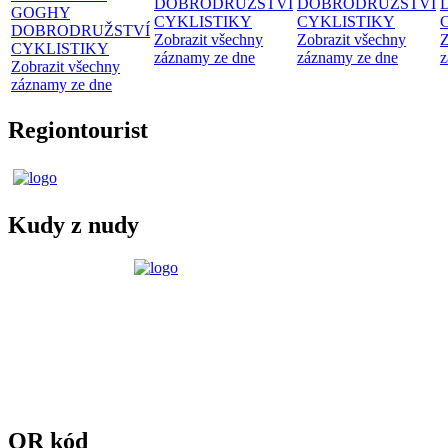
DOBRODRUŽSTVÍ
DOBRODRUŽSTVÍ
GOGHY
CYKLISTIKY
CYKLISTIKY
DOBRODRUŽSTVÍ
Zobrazit všechny
Zobrazit všechny
Z
CYKLISTIKY
záznamy ze dne
záznamy ze dne
z
Zobrazit všechny
záznamy ze dne
Regiontourist
Kudy z nudy
QR kód