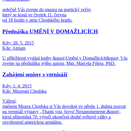
srdečně Vás zveme do muzea na poetický večer,
který se koná ve čtvrtek 11. června
od 18 hodin v atriu Chodského hradu.
Přednáška UMĚNÍ V DOMAŽLICÍCH
Kdy:
28. 5. 2015
Kde:
Atrium
U příležitosti vydání knihy &quot;Umění v Domažlicích&quot; Vás
zveme na přednášku jejího autora, Mgr. Marcela Fišera, PhD.
Zahájení sezóny s vernisáží
Kdy:
1. 4. 2015
Kde:
Muzeum Chodska
Vážení,
jménem Muzea Chodska si Vás dovoluji ve středu 1. dubna pozvat
na vernisáž výstavy „Thank you, boys! Nezapomeneme.&quot;,
která připomíná 70. výročí ukončení druhé světové války a
osvobození americkou armádou.