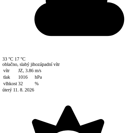
33 °C
17 °C
oblačno, slabý jihozápadní vítr
vítr
JZ, 3.86
m/s
tlak
1016
hPa
vlhkost
32
%
úterý 11. 8. 2026