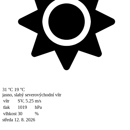
31 °C
19 °C
jasno, slabý severovýchodní vítr
vítr
SV, 5.25
m/s
tlak
1019
hPa
vlhkost
30
%
středa 12. 8. 2026