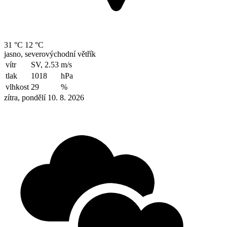
31 °C
12 °C
jasno, severovýchodní větřík
vítr
SV, 2.53
m/s
tlak
1018
hPa
vlhkost
29
%
zítra, pondělí 10. 8. 2026