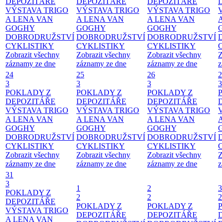
DEPOZITÁŘE
DEPOZITÁŘE
DEPOZITÁŘE
VÝSTAVA TRIGO
VÝSTAVA TRIGO
VÝSTAVA TRIGO
A LENA VAN
A LENA VAN
A LENA VAN
GOGHY
GOGHY
GOGHY
DOBRODRUŽSTVÍ
DOBRODRUŽSTVÍ
DOBRODRUŽSTVÍ
CYKLISTIKY
CYKLISTIKY
CYKLISTIKY
Zobrazit všechny
Zobrazit všechny
Zobrazit všechny
Z
záznamy ze dne
záznamy ze dne
záznamy ze dne
z
24
25
26
2
3
3
3
3
POKLADY Z
POKLADY Z
POKLADY Z
DEPOZITÁŘE
DEPOZITÁŘE
DEPOZITÁŘE
VÝSTAVA TRIGO
VÝSTAVA TRIGO
VÝSTAVA TRIGO
A LENA VAN
A LENA VAN
A LENA VAN
GOGHY
GOGHY
GOGHY
DOBRODRUŽSTVÍ
DOBRODRUŽSTVÍ
DOBRODRUŽSTVÍ
CYKLISTIKY
CYKLISTIKY
CYKLISTIKY
Zobrazit všechny
Zobrazit všechny
Zobrazit všechny
Z
záznamy ze dne
záznamy ze dne
záznamy ze dne
z
31
3
1
2
3
POKLADY Z
2
2
2
DEPOZITÁŘE
POKLADY Z
POKLADY Z
VÝSTAVA TRIGO
DEPOZITÁŘE
DEPOZITÁŘE
A LENA VAN