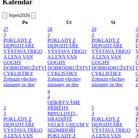
Kalendář
Srpen
2026
Po
Út
St
27
28
29
3
3
3
3
3
POKLADY Z
POKLADY Z
POKLADY Z
DEPOZITÁŘE
DEPOZITÁŘE
DEPOZITÁŘE
VÝSTAVA TRIGO
VÝSTAVA TRIGO
VÝSTAVA TRIGO
A LENA VAN
A LENA VAN
A LENA VAN
GOGHY
GOGHY
GOGHY
DOBRODRUŽSTVÍ
DOBRODRUŽSTVÍ
DOBRODRUŽSTVÍ
CYKLISTIKY
CYKLISTIKY
CYKLISTIKY
Zobrazit všechny
Zobrazit všechny
Zobrazit všechny
Z
záznamy ze dne
záznamy ze dne
záznamy ze dne
z
4
4
ODKRÝVÁME
3
PŘÍBĚHY
5
6
3
MINULOSTI -
3
3
POKLADY Z
HRADIŠTĚ
POKLADY Z
DEPOZITÁŘE
VELKÝ CHLUM V
DEPOZITÁŘE
VÝSTAVA TRIGO
SEDMIHOŘÍ
VÝSTAVA TRIGO
A LENA VAN
POKLADY Z
A LENA VAN