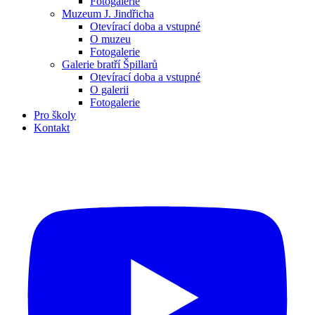
Fotogalerie
Muzeum J. Jindřicha
Otevírací doba a vstupné
O muzeu
Fotogalerie
Galerie bratří Špillarů
Otevírací doba a vstupné
O galerii
Fotogalerie
Pro školy
Kontakt