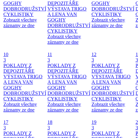
GOGHY
DEPOZITÁŘE
GOGHY
DOBRODRUŽSTVÍ
VÝSTAVA TRIGO
DOBRODRUŽSTVÍ
CYKLISTIKY
A LENA VAN
CYKLISTIKY
Zobrazit všechny
GOGHY
Zobrazit všechny
Z
záznamy ze dne
DOBRODRUŽSTVÍ
záznamy ze dne
z
CYKLISTIKY
Zobrazit všechny
záznamy ze dne
10
11
12
1
3
3
3
3
POKLADY Z
POKLADY Z
POKLADY Z
DEPOZITÁŘE
DEPOZITÁŘE
DEPOZITÁŘE
VÝSTAVA TRIGO
VÝSTAVA TRIGO
VÝSTAVA TRIGO
A LENA VAN
A LENA VAN
A LENA VAN
GOGHY
GOGHY
GOGHY
DOBRODRUŽSTVÍ
DOBRODRUŽSTVÍ
DOBRODRUŽSTVÍ
CYKLISTIKY
CYKLISTIKY
CYKLISTIKY
Zobrazit všechny
Zobrazit všechny
Zobrazit všechny
Z
záznamy ze dne
záznamy ze dne
záznamy ze dne
z
17
18
19
2
3
3
3
3
POKLADY Z
POKLADY Z
POKLADY Z