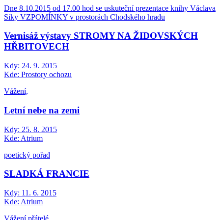
Dne 8.10.2015 od 17.00 hod se uskuteční prezentace knihy Václava
Siky VZPOMÍNKY v prostorách Chodského hradu
Vernisáž výstavy STROMY NA ŽIDOVSKÝCH
HŘBITOVECH
Kdy:
24. 9. 2015
Kde:
Prostory ochozu
Vážení,
Letní nebe na zemi
Kdy:
25. 8. 2015
Kde:
Atrium
poetický pořad
SLADKÁ FRANCIE
Kdy:
11. 6. 2015
Kde:
Atrium
Vážení přátelé,