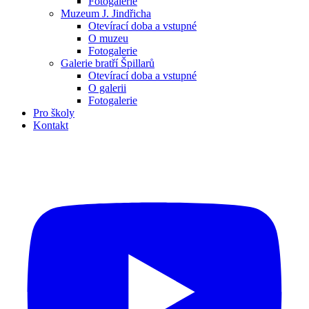
Fotogalerie
Muzeum J. Jindřicha
Otevírací doba a vstupné
O muzeu
Fotogalerie
Galerie bratří Špillarů
Otevírací doba a vstupné
O galerii
Fotogalerie
Pro školy
Kontakt