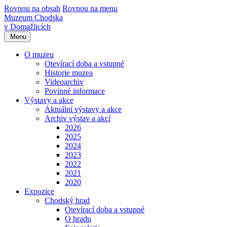
Rovnou na obsah
Rovnou na menu
Muzeum Chodska
v Domažlicích
Menu
O muzeu
Otevírací doba a vstupné
Historie muzea
Videoarchiv
Povinné informace
Výstavy a akce
Aktuální výstavy a akce
Archiv výstav a akcí
2026
2025
2024
2023
2022
2021
2020
Expozice
Chodský hrad
Otevírací doba a vstupné
O hradu