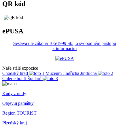
QR kód
ePUSA
Sestava dle zákona 106/1999 Sb., o svobodném přístupu
k informacím
Naše stálé expozice
Chodský hrad
Muzeum Jindřicha Jindřicha
Galerie bratří Špillarů
Kudy z nudy
Objevuj památky
Region TOURIST
Plzeňský kraj