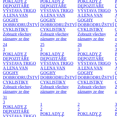
POKLADY Z
POKLADY Z
POKLADY Z
DEPOZITÁŘE
DEPOZITÁŘE
DEPOZITÁŘE
VÝSTAVA TRIGO
VÝSTAVA TRIGO
VÝSTAVA TRIGO
A LENA VAN
A LENA VAN
A LENA VAN
GOGHY
GOGHY
GOGHY
DOBRODRUŽSTVÍ
DOBRODRUŽSTVÍ
DOBRODRUŽSTVÍ
CYKLISTIKY
CYKLISTIKY
CYKLISTIKY
Zobrazit všechny
Zobrazit všechny
Zobrazit všechny
Z
záznamy ze dne
záznamy ze dne
záznamy ze dne
z
24
25
26
2
3
3
3
3
POKLADY Z
POKLADY Z
POKLADY Z
DEPOZITÁŘE
DEPOZITÁŘE
DEPOZITÁŘE
VÝSTAVA TRIGO
VÝSTAVA TRIGO
VÝSTAVA TRIGO
A LENA VAN
A LENA VAN
A LENA VAN
GOGHY
GOGHY
GOGHY
DOBRODRUŽSTVÍ
DOBRODRUŽSTVÍ
DOBRODRUŽSTVÍ
CYKLISTIKY
CYKLISTIKY
CYKLISTIKY
Zobrazit všechny
Zobrazit všechny
Zobrazit všechny
Z
záznamy ze dne
záznamy ze dne
záznamy ze dne
z
31
3
1
2
3
POKLADY Z
2
2
2
DEPOZITÁŘE
POKLADY Z
POKLADY Z
VÝSTAVA TRIGO