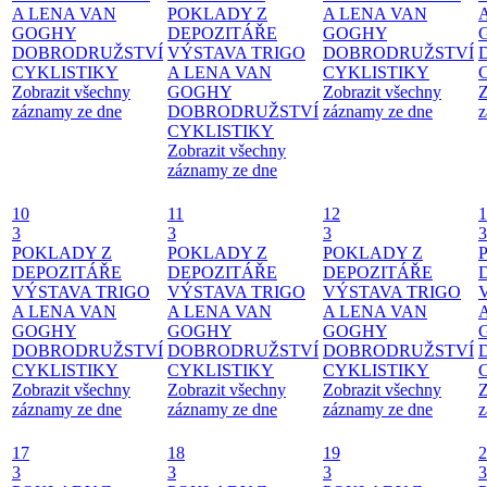
A LENA VAN
POKLADY Z
A LENA VAN
GOGHY
DEPOZITÁŘE
GOGHY
DOBRODRUŽSTVÍ
VÝSTAVA TRIGO
DOBRODRUŽSTVÍ
CYKLISTIKY
A LENA VAN
CYKLISTIKY
Zobrazit všechny
GOGHY
Zobrazit všechny
Z
záznamy ze dne
DOBRODRUŽSTVÍ
záznamy ze dne
z
CYKLISTIKY
Zobrazit všechny
záznamy ze dne
10
11
12
1
3
3
3
3
POKLADY Z
POKLADY Z
POKLADY Z
DEPOZITÁŘE
DEPOZITÁŘE
DEPOZITÁŘE
VÝSTAVA TRIGO
VÝSTAVA TRIGO
VÝSTAVA TRIGO
A LENA VAN
A LENA VAN
A LENA VAN
GOGHY
GOGHY
GOGHY
DOBRODRUŽSTVÍ
DOBRODRUŽSTVÍ
DOBRODRUŽSTVÍ
CYKLISTIKY
CYKLISTIKY
CYKLISTIKY
Zobrazit všechny
Zobrazit všechny
Zobrazit všechny
Z
záznamy ze dne
záznamy ze dne
záznamy ze dne
z
17
18
19
2
3
3
3
3