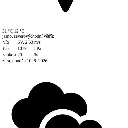
31 °C
12 °C
jasno, severovýchodní větřík
vítr
SV, 2.53
m/s
tlak
1018
hPa
vlhkost
29
%
zítra, pondělí 10. 8. 2026