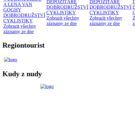
DEPOZITÁŘE
DEPOZITÁŘE
A LENA VAN
DOBRODRUŽSTVÍ
DOBRODRUŽSTVÍ
GOGHY
CYKLISTIKY
CYKLISTIKY
DOBRODRUŽSTVÍ
Zobrazit všechny
Zobrazit všechny
Z
CYKLISTIKY
záznamy ze dne
záznamy ze dne
z
Zobrazit všechny
záznamy ze dne
Regiontourist
Kudy z nudy