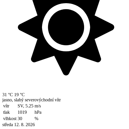
31 °C
19 °C
jasno, slabý severovýchodní vítr
vítr
SV, 5.25
m/s
tlak
1019
hPa
vlhkost
30
%
středa 12. 8. 2026