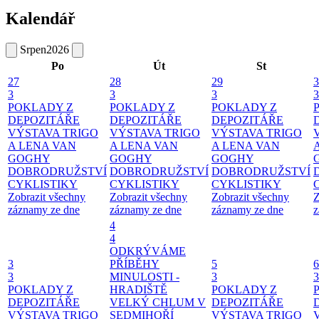
Kalendář
Srpen
2026
Po
Út
St
27
28
29
3
3
3
3
3
POKLADY Z
POKLADY Z
POKLADY Z
DEPOZITÁŘE
DEPOZITÁŘE
DEPOZITÁŘE
VÝSTAVA TRIGO
VÝSTAVA TRIGO
VÝSTAVA TRIGO
A LENA VAN
A LENA VAN
A LENA VAN
GOGHY
GOGHY
GOGHY
DOBRODRUŽSTVÍ
DOBRODRUŽSTVÍ
DOBRODRUŽSTVÍ
CYKLISTIKY
CYKLISTIKY
CYKLISTIKY
Zobrazit všechny
Zobrazit všechny
Zobrazit všechny
Z
záznamy ze dne
záznamy ze dne
záznamy ze dne
z
4
4
ODKRÝVÁME
3
PŘÍBĚHY
5
6
3
MINULOSTI -
3
3
POKLADY Z
HRADIŠTĚ
POKLADY Z
DEPOZITÁŘE
VELKÝ CHLUM V
DEPOZITÁŘE
VÝSTAVA TRIGO
SEDMIHOŘÍ
VÝSTAVA TRIGO