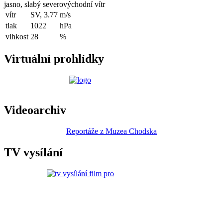
jasno, slabý severovýchodní vítr
vítr
SV, 3.77
m/s
tlak
1022
hPa
vlhkost
28
%
Virtuální prohlídky
Videoarchiv
Reportáže z Muzea Chodska
TV vysílání