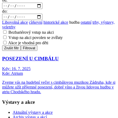
od:
do:
Libovolná akce
církevní
historické akce
hudba
ostatní
trhy, výstavy,
veletrhy
Bezbariérový vstup na akci
Vstup na akci povolen se zvířaty
Akce je vhodná pro děti
Zrušit filtr
Filtrovat
POSEZENÍ U CIMBÁLU
Kdy:
16. 7. 2025
Kde:
Atrium
Zveme vás na hudební večer s cimbálovou muzikou Zádruha, kde si
můžete užít příjemné posezení, dobré víno a živou lidovou hudbu v
atriu Chodského hradu.
Výstavy a akce
Aktuální výstavy a akce
Archiv výstav a akcí