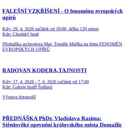
FALEŠNÍ VZKŘÍŠENÍ - O fenoménu evropských
upírů
Kdy:
29. 4. 2026 začátek od 18:00, délka 120 minut
Kde:
Chodský hrad
Přednáška archeologa Mgr. Tomáše Maříka na téma FENOMÉN
EVROPSKÝCH UPÍRŮ
RADOVAN KODERA,TAJNOSTI
Kdy:
17. 4. 2026 - 7. 6. 2026 začátek od 17:00
Kde:
Galerie bratří Špillarů
Výstava fotografií
PŘEDNÁŠKA PhDr. Vladislava Razíma:
Středověké opevnění královského města Domažlic