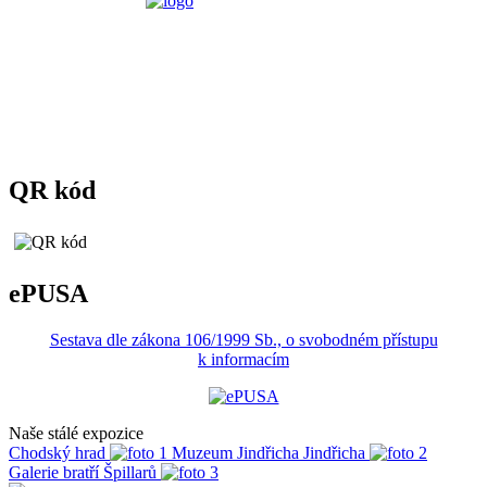
QR kód
ePUSA
Sestava dle zákona 106/1999 Sb., o svobodném přístupu
k informacím
Naše stálé expozice
Chodský hrad
Muzeum Jindřicha Jindřicha
Galerie bratří Špillarů