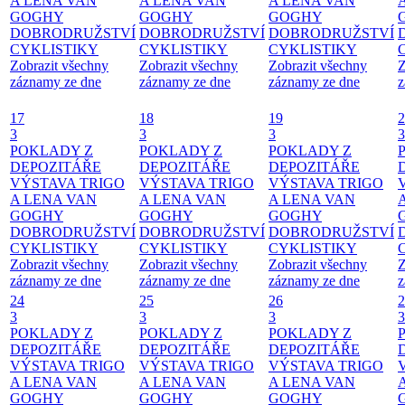
A LENA VAN
A LENA VAN
A LENA VAN
GOGHY
GOGHY
GOGHY
DOBRODRUŽSTVÍ
DOBRODRUŽSTVÍ
DOBRODRUŽSTVÍ
CYKLISTIKY
CYKLISTIKY
CYKLISTIKY
Zobrazit všechny
Zobrazit všechny
Zobrazit všechny
Z
záznamy ze dne
záznamy ze dne
záznamy ze dne
z
17
18
19
2
3
3
3
3
POKLADY Z
POKLADY Z
POKLADY Z
DEPOZITÁŘE
DEPOZITÁŘE
DEPOZITÁŘE
VÝSTAVA TRIGO
VÝSTAVA TRIGO
VÝSTAVA TRIGO
A LENA VAN
A LENA VAN
A LENA VAN
GOGHY
GOGHY
GOGHY
DOBRODRUŽSTVÍ
DOBRODRUŽSTVÍ
DOBRODRUŽSTVÍ
CYKLISTIKY
CYKLISTIKY
CYKLISTIKY
Zobrazit všechny
Zobrazit všechny
Zobrazit všechny
Z
záznamy ze dne
záznamy ze dne
záznamy ze dne
z
24
25
26
2
3
3
3
3
POKLADY Z
POKLADY Z
POKLADY Z
DEPOZITÁŘE
DEPOZITÁŘE
DEPOZITÁŘE
VÝSTAVA TRIGO
VÝSTAVA TRIGO
VÝSTAVA TRIGO
A LENA VAN
A LENA VAN
A LENA VAN
GOGHY
GOGHY
GOGHY