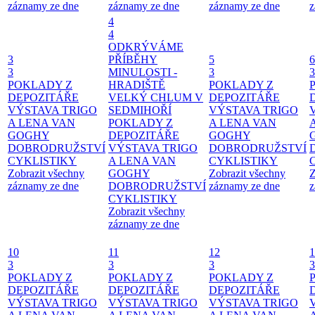
záznamy ze dne
záznamy ze dne
záznamy ze dne
z
4
4
ODKRÝVÁME
3
PŘÍBĚHY
5
6
3
MINULOSTI -
3
3
POKLADY Z
HRADIŠTĚ
POKLADY Z
DEPOZITÁŘE
VELKÝ CHLUM V
DEPOZITÁŘE
VÝSTAVA TRIGO
SEDMIHOŘÍ
VÝSTAVA TRIGO
A LENA VAN
POKLADY Z
A LENA VAN
GOGHY
DEPOZITÁŘE
GOGHY
DOBRODRUŽSTVÍ
VÝSTAVA TRIGO
DOBRODRUŽSTVÍ
CYKLISTIKY
A LENA VAN
CYKLISTIKY
Zobrazit všechny
GOGHY
Zobrazit všechny
Z
záznamy ze dne
DOBRODRUŽSTVÍ
záznamy ze dne
z
CYKLISTIKY
Zobrazit všechny
záznamy ze dne
10
11
12
1
3
3
3
3
POKLADY Z
POKLADY Z
POKLADY Z
DEPOZITÁŘE
DEPOZITÁŘE
DEPOZITÁŘE
VÝSTAVA TRIGO
VÝSTAVA TRIGO
VÝSTAVA TRIGO