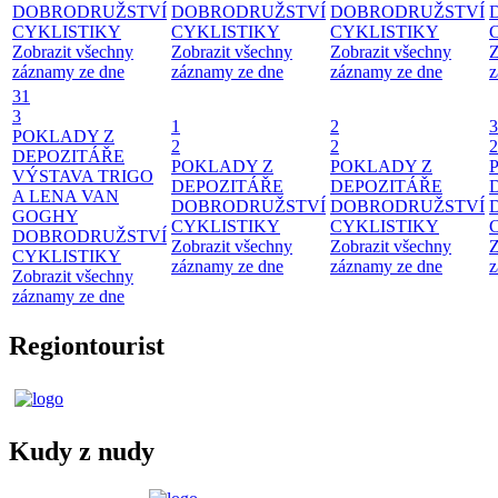
DOBRODRUŽSTVÍ
DOBRODRUŽSTVÍ
DOBRODRUŽSTVÍ
CYKLISTIKY
CYKLISTIKY
CYKLISTIKY
Zobrazit všechny
Zobrazit všechny
Zobrazit všechny
Z
záznamy ze dne
záznamy ze dne
záznamy ze dne
z
31
3
1
2
3
POKLADY Z
2
2
2
DEPOZITÁŘE
POKLADY Z
POKLADY Z
VÝSTAVA TRIGO
DEPOZITÁŘE
DEPOZITÁŘE
A LENA VAN
DOBRODRUŽSTVÍ
DOBRODRUŽSTVÍ
GOGHY
CYKLISTIKY
CYKLISTIKY
DOBRODRUŽSTVÍ
Zobrazit všechny
Zobrazit všechny
Z
CYKLISTIKY
záznamy ze dne
záznamy ze dne
z
Zobrazit všechny
záznamy ze dne
Regiontourist
Kudy z nudy