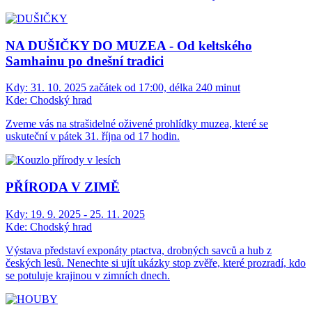
NA DUŠIČKY DO MUZEA - Od keltského
Samhainu po dnešní tradici
Kdy:
31. 10. 2025 začátek od 17:00, délka 240 minut
Kde:
Chodský hrad
Zveme vás na strašidelné oživené prohlídky muzea, které se
uskuteční v pátek 31. října od 17 hodin.
PŘÍRODA V ZIMĚ
Kdy:
19. 9. 2025 - 25. 11. 2025
Kde:
Chodský hrad
Výstava představí exponáty ptactva, drobných savců a hub z
českých lesů. Nenechte si ujít ukázky stop zvěře, které prozradí, kdo
se potuluje krajinou v zimních dnech.