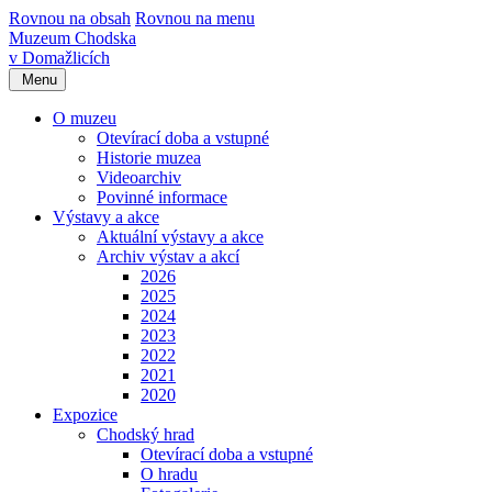
Rovnou na obsah
Rovnou na menu
Muzeum Chodska
v Domažlicích
Menu
O muzeu
Otevírací doba a vstupné
Historie muzea
Videoarchiv
Povinné informace
Výstavy a akce
Aktuální výstavy a akce
Archiv výstav a akcí
2026
2025
2024
2023
2022
2021
2020
Expozice
Chodský hrad
Otevírací doba a vstupné
O hradu