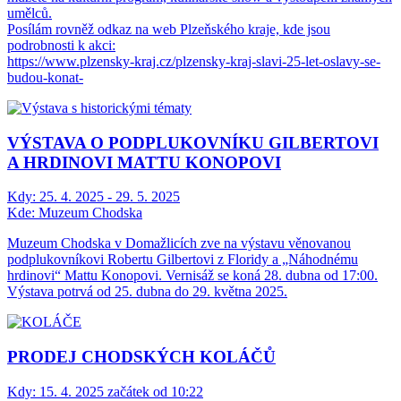
umělců.
Posílám rovněž odkaz na web Plzeňského kraje, kde jsou
podrobnosti k akci:
https://www.plzensky-kraj.cz/plzensky-kraj-slavi-25-let-oslavy-se-
budou-konat-
VÝSTAVA O PODPLUKOVNÍKU GILBERTOVI
A HRDINOVI MATTU KONOPOVI
Kdy:
25. 4. 2025 - 29. 5. 2025
Kde:
Muzeum Chodska
Muzeum Chodska v Domažlicích zve na výstavu věnovanou
podplukovníkovi Robertu Gilbertovi z Floridy a „Náhodnému
hrdinovi“ Mattu Konopovi. Vernisáž se koná 28. dubna od 17:00.
Výstava potrvá od 25. dubna do 29. května 2025.
PRODEJ CHODSKÝCH KOLÁČŮ
Kdy:
15. 4. 2025 začátek od 10:22