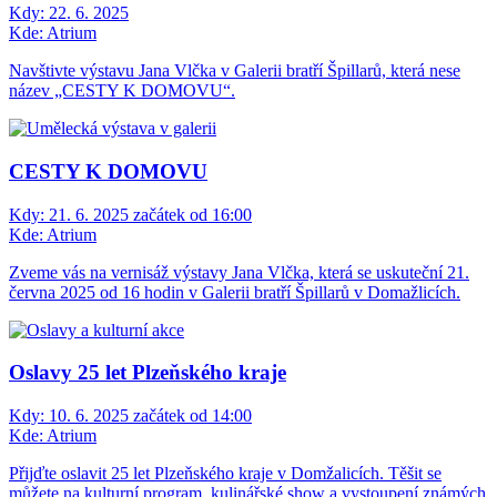
Kdy:
22. 6. 2025
Kde:
Atrium
Navštivte výstavu Jana Vlčka v Galerii bratří Špillarů, která nese
název „CESTY K DOMOVU“.
CESTY K DOMOVU
Kdy:
21. 6. 2025 začátek od 16:00
Kde:
Atrium
Zveme vás na vernisáž výstavy Jana Vlčka, která se uskuteční 21.
června 2025 od 16 hodin v Galerii bratří Špillarů v Domažlicích.
Oslavy 25 let Plzeňského kraje
Kdy:
10. 6. 2025 začátek od 14:00
Kde:
Atrium
Přijďte oslavit 25 let Plzeňského kraje v Domžalicích. Těšit se
můžete na kulturní program, kulinářské show a vystoupení známých