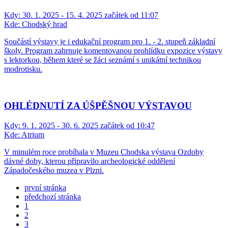
Kdy:
30. 1. 2025 - 15. 4. 2025 začátek od 11:07
Kde:
Chodský hrad
Součástí výstavy je i edukační program pro 1. - 2. stupeň základní
školy. Program zahrnuje komentovanou prohlídku expozice výstavy
s lektorkou, během které se žáci seznámí s unikátní technikou
modrotisku.
OHLÉDNUTÍ ZA ÚŠPĚŠNOU VÝSTAVOU
Kdy:
9. 1. 2025 - 30. 6. 2025 začátek od 10:47
Kde:
Atrium
V minulém roce probíhala v Muzeu Chodska výstava Ozdoby
dávné doby, kterou připravilo archeologické oddělení
Západočeského muzea v Plzni.
první stránka
předchozí stránka
1
2
3