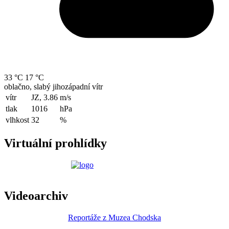
33 °C
17 °C
oblačno, slabý jihozápadní vítr
vítr
JZ, 3.86
m/s
tlak
1016
hPa
vlhkost
32
%
Virtuální prohlídky
Videoarchiv
Reportáže z Muzea Chodska