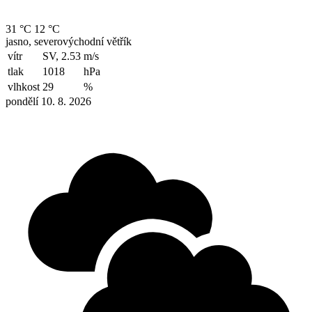
31 °C
12 °C
jasno, severovýchodní větřík
vítr
SV, 2.53
m/s
tlak
1018
hPa
vlhkost
29
%
pondělí 10. 8. 2026