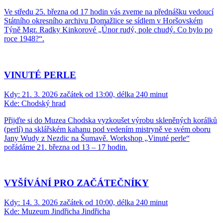
Ve středu 25. března od 17 hodin vás zveme na přednášku vedoucí
Státního okresního archivu Domažlice se sídlem v Horšovském
Týně Mgr. Radky Kinkorové „Únor rudý, pole chudý. Co bylo po
roce 1948?“.
VINUTÉ PERLE
Kdy:
21. 3. 2026 začátek od 13:00, délka 240 minut
Kde:
Chodský hrad
Přijďte si do Muzea Chodska vyzkoušet výrobu skleněných korálků
(perlí) na sklářském kahanu pod vedením mistryně ve svém oboru
Jany Wudy z Nezdic na Šumavě. Workshop „Vinuté perle“
pořádáme 21. března od 13 – 17 hodin.
VYŠÍVÁNÍ PRO ZAČÁTEČNÍKY
Kdy:
14. 3. 2026 začátek od 10:00, délka 240 minut
Kde:
Muzeum Jindřicha Jindřicha