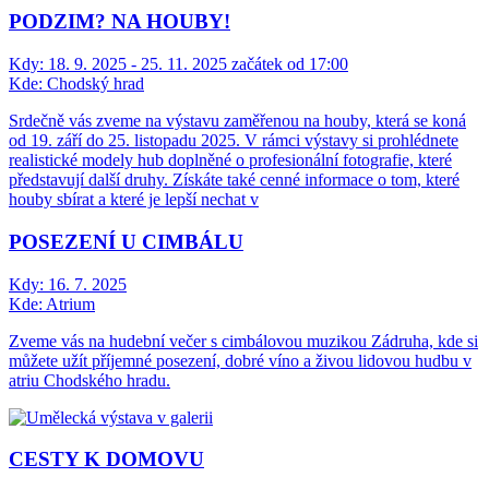
PODZIM? NA HOUBY!
Kdy:
18. 9. 2025 - 25. 11. 2025 začátek od 17:00
Kde:
Chodský hrad
Srdečně vás zveme na výstavu zaměřenou na houby, která se koná
od 19. září do 25. listopadu 2025. V rámci výstavy si prohlédnete
realistické modely hub doplněné o profesionální fotografie, které
představují další druhy. Získáte také cenné informace o tom, které
houby sbírat a které je lepší nechat v
POSEZENÍ U CIMBÁLU
Kdy:
16. 7. 2025
Kde:
Atrium
Zveme vás na hudební večer s cimbálovou muzikou Zádruha, kde si
můžete užít příjemné posezení, dobré víno a živou lidovou hudbu v
atriu Chodského hradu.
CESTY K DOMOVU