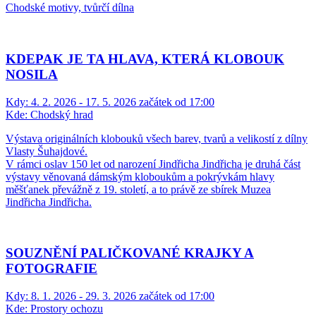
Chodské motivy, tvůrčí dílna
KDEPAK JE TA HLAVA, KTERÁ KLOBOUK
NOSILA
Kdy:
4. 2. 2026 - 17. 5. 2026 začátek od 17:00
Kde:
Chodský hrad
Výstava originálních klobouků všech barev, tvarů a velikostí z dílny
Vlasty Šuhajdové.
V rámci oslav 150 let od narození Jindřicha Jindřicha je druhá část
výstavy věnovaná dámským kloboukům a pokrývkám hlavy
měšťanek převážně z 19. století, a to právě ze sbírek Muzea
Jindřicha Jindřicha.
SOUZNĚNÍ PALIČKOVANÉ KRAJKY A
FOTOGRAFIE
Kdy:
8. 1. 2026 - 29. 3. 2026 začátek od 17:00
Kde:
Prostory ochozu