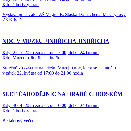
Kde:
Chodský hrad
Výstava prací žáků ZŠ Msgre. B. Staška Domažlice a Masarykovy
ZŠ Kdyně
NOC V MUZEU JINDŘICHA JINDŘICHA
Kdy:
22. 5. 2026 začátek od 17:00, délka 240 minut
Kde:
Muzeum Jindřicha Jindřicha
Srdečně vás zveme na letošní Muzejní noc, která se uskuteční
v pátek 22. května od 17:00 do 21:00 hodin
SLET ČARODĚJNIC NA HRADĚ CHODSKÉM
Kdy:
30. 4. 2026 začátek od 16:00, délka 240 minut
Kde:
Chodský hrad
Beltainový večer