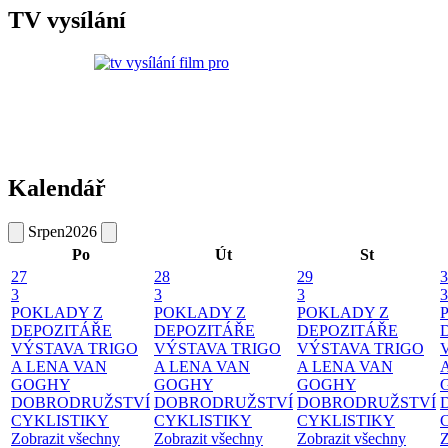
TV vysílání
Kalendář
Srpen
2026
Po
Út
St
27
28
29
3
3
3
3
3
POKLADY Z
POKLADY Z
POKLADY Z
DEPOZITÁŘE
DEPOZITÁŘE
DEPOZITÁŘE
VÝSTAVA TRIGO
VÝSTAVA TRIGO
VÝSTAVA TRIGO
A LENA VAN
A LENA VAN
A LENA VAN
GOGHY
GOGHY
GOGHY
DOBRODRUŽSTVÍ
DOBRODRUŽSTVÍ
DOBRODRUŽSTVÍ
CYKLISTIKY
CYKLISTIKY
CYKLISTIKY
Zobrazit všechny
Zobrazit všechny
Zobrazit všechny
Z