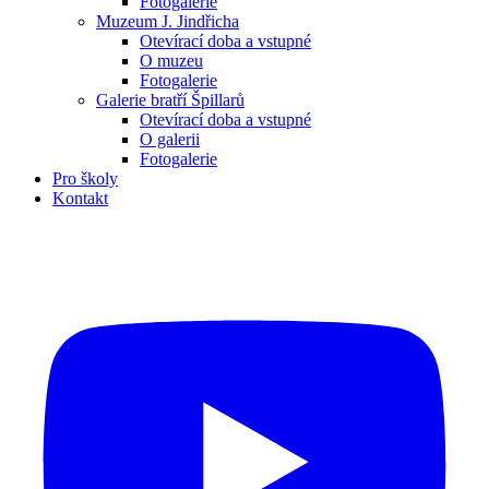
Fotogalerie
Muzeum J. Jindřicha
Otevírací doba a vstupné
O muzeu
Fotogalerie
Galerie bratří Špillarů
Otevírací doba a vstupné
O galerii
Fotogalerie
Pro školy
Kontakt