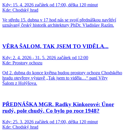
Kdy:
15. 4. 2026 začátek od 17:00, délka 120 minut
Kde:
Chodský hrad
Ve středu 15. dubna v 17 hod nás se svojí přednáškou navštíví
uznávaný český historik architektury PhDr. Vladislav Razím.
VĚRA ŠALOM, TAK JSEM TO VIDĚLA...
Kdy:
2. 4. 2026 - 31. 5. 2026 začátek od 12:00
Kde:
Prostory ochozu
Od 2. dubna do konce května budou prostory ochozu Chodského
hradu otevřeny výstavě „Tak jsem to viděla…“ paní Věry
Šalom z Holýšova.
PŘEDNÁŠKA MGR. Radky Kinkorové: Únor
rudý, pole chudý. Co bylo po roce 1948?
Kdy:
25. 3. 2026 začátek od 17:00, délka 120 minut
Kde:
Chodský hrad