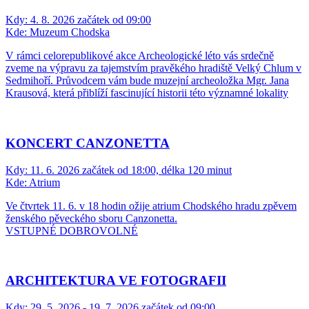
Kdy:
4. 8. 2026 začátek od 09:00
Kde:
Muzeum Chodska
V rámci celorepublikové akce Archeologické léto vás srdečně
zveme na výpravu za tajemstvím pravěkého hradiště Velký Chlum v
Sedmihoří. Průvodcem vám bude muzejní archeoložka Mgr. Jana
Krausová, která přiblíží fascinující historii této významné lokality
KONCERT CANZONETTA
Kdy:
11. 6. 2026 začátek od 18:00, délka 120 minut
Kde:
Atrium
Ve čtvrtek 11. 6. v 18 hodin ožije atrium Chodského hradu zpěvem
ženského pěveckého sboru Canzonetta.
VSTUPNÉ DOBROVOLNÉ
ARCHITEKTURA VE FOTOGRAFII
Kdy:
29. 5. 2026 - 19. 7. 2026 začátek od 09:00