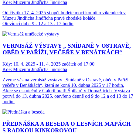
Kde:
Muzeum Jindřicha Jindřicha
Od čtvrtka 17. 4. 2025 si opět budete moci koupit o víkendech v
Muzeu Jindřicha Jindřicha pravé chodské koláče.
Otevírací doba 9 - 12 a 13 - 17 hodin
VERNISÁŽ VÝSTAVY „ SNÍDANĚ V OSTRAVĚ,
OBĚD V PAŘÍŽI, VEČEŘE V BENÁTKÁCH“
Kdy:
10. 4. 2025 - 11. 4. 2025 začátek od 17:00
Kde:
Muzeum Jindřicha Jindřicha
Zveme vás na vernisáž výstavy „Snídaně v Ostravě, oběd v Paříži,
večeře v Benátkách“, která se koná 10. dubna 2025 v 17 hodin.
Akce se uskuteční v Galerii bratří Špillarů v Domažlicích. Výstava
potrvá do 13. dubna 2025, otevřeno denně od 9 do 12 a od 13 do 17
hodin.
PŘEDNÁŠKA A BESEDA O LESNÍCH MAPÁCH
S RADKOU KINKOROVOU