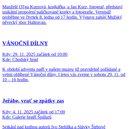
Manželé Oľga Kurzová, krajkářka, a Jan Kurz, fotograf, představí
unikátní propojení paličkované krajky a fotografie. Vernisáž
proběhne ve čtvrtek 8. ledna od 17 hodin. Výstavu zahájí Mužský
pěvecký sbor Haltravan.
VÁNOČNÍ DÍLNY
Kdy:
29. 11. 2025 začátek od 10:00
Kde:
Chodský hrad
K období adventu patří v našem muzeu již pravidelně pořádané a
velmi oblíbené Vánoční dílny. I letos vás zveme v sobotu 29. 11. od
10 – 16 hodin.
Jeřábe, vrať se zpátky zas
Kdy:
4. 11. 2025 začátek od 17:00
Kde:
Galerie bratří Špillarů
Setkání nad knihou autorů Ivo Stehlíka a Slávky Štrbové