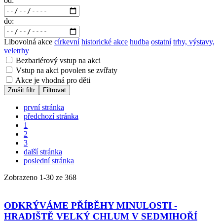
od:
do:
Libovolná akce
církevní
historické akce
hudba
ostatní
trhy, výstavy,
veletrhy
Bezbariérový vstup na akci
Vstup na akci povolen se zvířaty
Akce je vhodná pro děti
Zrušit filtr
Filtrovat
první stránka
předchozí stránka
1
2
3
další stránka
poslední stránka
Zobrazeno
1
-
30
ze 368
ODKRÝVÁME PŘÍBĚHY MINULOSTI -
HRADIŠTĚ VELKÝ CHLUM V SEDMIHOŘÍ