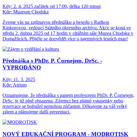
Kdy:
2. 4. 2025 začátek od 17:00, délka 120 minut
Kde:
Muzeum Chodska
Zveme vás na zajímavou přednášku a besedu s Radkou
Kinkorovou, vedoucí Státního okresního archivu. Akce se koná ve
středu 2. dubna 2025 od 17 hodin v oltářním sále Muzea Chodska v
Domažlicích. Přijďte se dozvědět více o tajemstvích lesních map!
Přednáška s PhDr. P. Čornejem, DrSc. -
VYPRODÁNO
Kdy:
11. 3. 2025
Kde:
Atrium
Oznamujeme, že přednáška s panem profesorem PhDr. P. Čornejem,
DrSc. je již plně obsazena. Zájemci bez platné vstupenky nebo
rezervace se bohužel nemohou zúčastnit. Děkujeme za váš velký
zájem a plánujeme další prezentaci.
NOVÝ EDUKAČNÍ PROGRAM - MODROTISK