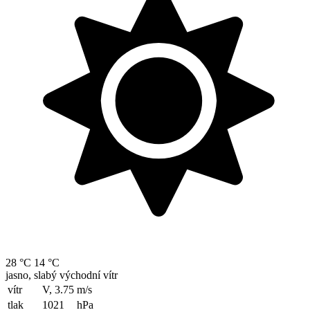
28 °C
14 °C
jasno, slabý východní vítr
vítr
V, 3.75
m/s
tlak
1021
hPa