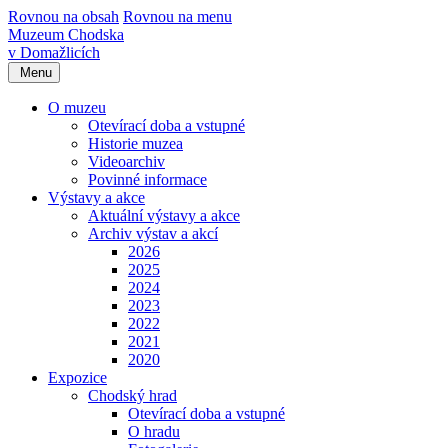
Rovnou na obsah
Rovnou na menu
Muzeum Chodska
v Domažlicích
Menu
O muzeu
Otevírací doba a vstupné
Historie muzea
Videoarchiv
Povinné informace
Výstavy a akce
Aktuální výstavy a akce
Archiv výstav a akcí
2026
2025
2024
2023
2022
2021
2020
Expozice
Chodský hrad
Otevírací doba a vstupné
O hradu