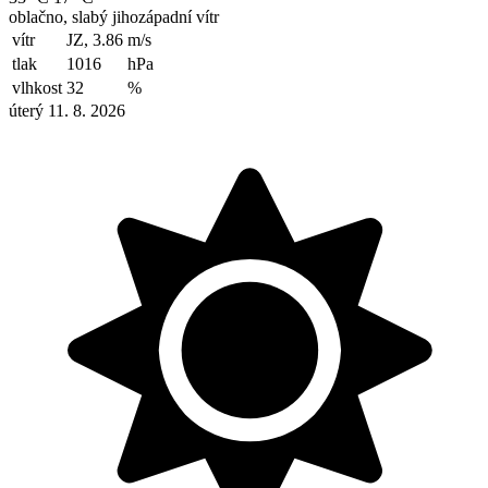
oblačno, slabý jihozápadní vítr
vítr
JZ, 3.86
m/s
tlak
1016
hPa
vlhkost
32
%
úterý 11. 8. 2026