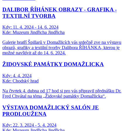
DALIBOR ŘÍHÁNEK OBRAZY - GRAFIKA -
TEXTILNÍ TVORBA
Kdy:
11. 4. 2024 - 14. 6. 2024
Kde:
Muzeum Jindřicha Jindřicha
Galerie bratří Špillarů v Domažlicích vás srdečně zve na výstavu
obrazů, grafiky a textilní tvorby Dalibora ŘÍHÁNKA, kterou je
možné navštívit až do 14. 6. 2024.
ŽIDOVSKÉ PAMÁTKY DOMAŽLICKA
Kdy:
4. 4. 2024
Kde:
Chodský hrad
Na čtvrtek 4. dubna od 17 hod si pro vás připravil přednášku Dr.
Fred Chvátal na téma „Židovské památky Domažlicka“.
VÝSTAVA DOMAŽLICKÝ SALÓN JE
PRODLOUŽENA
Kdy:
22. 3. 2024 - 5. 4. 2024
Kde:
Muzeum Jindřicha Jindřicha