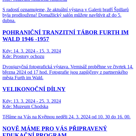
S radostí oznamujeme, že aktuální výstava v Galerii bratří Špillarů
byla prodloužena! Domažlický salón můžete navštívit až do 5.
dubna.
POHRANIČNÍ TRANZITNÍ TÁBOR FURTH IM
WALD 1946 -1957
Kdy:
14. 3. 2024 - 15. 3. 2024
Kde:
Prostory ochozu
Dvoujazyčná fotografická výstava. Vernisáž proběhne ve čtvrtek 14.
března 2024 od 17 hod. Fotografie jsou zapůjčeny z partnerského
města Furth im Wald.
VELIKONOČNÍ DÍLNY
Kdy:
13. 3. 2024 - 25. 3. 2024
Kde:
Muzeum Chodska
Těšíme na Vás na Květnou neděli 24. 3. 2024 od 10. 30 do 16. 00.
NOVĚ MÁME PRO VÁS PŘIPRAVENÝ
EDUKAČNÍ PROGRAM