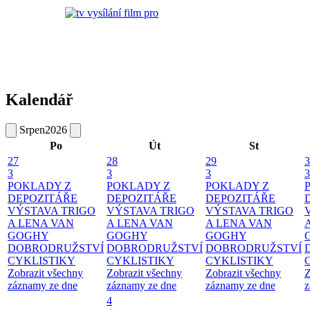
Kalendář
Srpen
2026
Po
Út
St
27
28
29
3
3
3
3
3
POKLADY Z
POKLADY Z
POKLADY Z
DEPOZITÁŘE
DEPOZITÁŘE
DEPOZITÁŘE
VÝSTAVA TRIGO
VÝSTAVA TRIGO
VÝSTAVA TRIGO
A LENA VAN
A LENA VAN
A LENA VAN
GOGHY
GOGHY
GOGHY
DOBRODRUŽSTVÍ
DOBRODRUŽSTVÍ
DOBRODRUŽSTVÍ
CYKLISTIKY
CYKLISTIKY
CYKLISTIKY
Zobrazit všechny
Zobrazit všechny
Zobrazit všechny
Z
záznamy ze dne
záznamy ze dne
záznamy ze dne
z
4