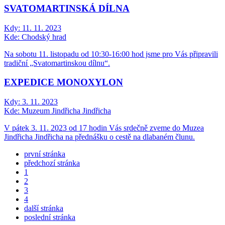
SVATOMARTINSKÁ DÍLNA
Kdy:
11. 11. 2023
Kde:
Chodský hrad
Na sobotu 11. listopadu od 10:30-16:00 hod jsme pro Vás připravili
tradiční „Svatomartinskou dílnu“.
EXPEDICE MONOXYLON
Kdy:
3. 11. 2023
Kde:
Muzeum Jindřicha Jindřicha
V pátek 3. 11. 2023 od 17 hodin Vás srdečně zveme do Muzea
Jindřicha Jindřicha na přednášku o cestě na dlabaném člunu.
první stránka
předchozí stránka
1
2
3
4
další stránka
poslední stránka