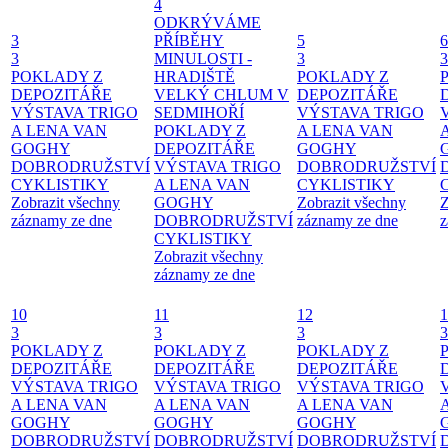
4
ODKRÝVÁME
3
PŘÍBĚHY
5
6
3
MINULOSTI -
3
3
POKLADY Z
HRADIŠTĚ
POKLADY Z
DEPOZITÁŘE
VELKÝ CHLUM V
DEPOZITÁŘE
VÝSTAVA TRIGO
SEDMIHOŘÍ
VÝSTAVA TRIGO
A LENA VAN
POKLADY Z
A LENA VAN
GOGHY
DEPOZITÁŘE
GOGHY
DOBRODRUŽSTVÍ
VÝSTAVA TRIGO
DOBRODRUŽSTVÍ
CYKLISTIKY
A LENA VAN
CYKLISTIKY
Zobrazit všechny
GOGHY
Zobrazit všechny
Z
záznamy ze dne
DOBRODRUŽSTVÍ
záznamy ze dne
z
CYKLISTIKY
Zobrazit všechny
záznamy ze dne
10
11
12
1
3
3
3
3
POKLADY Z
POKLADY Z
POKLADY Z
DEPOZITÁŘE
DEPOZITÁŘE
DEPOZITÁŘE
VÝSTAVA TRIGO
VÝSTAVA TRIGO
VÝSTAVA TRIGO
A LENA VAN
A LENA VAN
A LENA VAN
GOGHY
GOGHY
GOGHY
DOBRODRUŽSTVÍ
DOBRODRUŽSTVÍ
DOBRODRUŽSTVÍ