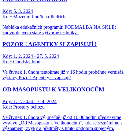
Kdy:
5. 3. 2024
Kde:
Muzeum Jindřicha Jindřicha
Nabídka edukačních programů: PODMALBA NA SKLE:
znovuobjevení staré výtvarné techniky
POZOR ! AGENTKY SI ZAPISUJÍ !
Kdy:
1. 2. 2024 - 27. 5. 2024
Kde:
Chodský hrad
Ve čtvrtek 1. února tentokráte již v 16 hodin proběhne vernisáž
výstavy Pozor! Agentky si zapisují!
OD MASOPUSTU K VELIKONOCŮM
Kdy:
1. 2. 2024 - 7. 4. 2024
Kde:
Prostory ochozu
Ve čtvrtek 1. února výjimečně již od 16:00 hodin představíme
výstavu „Od Masopustu k Velikonocům“, kde se seznámíme s
významem, zvyky a předměty s tímto obdobím spojeným.