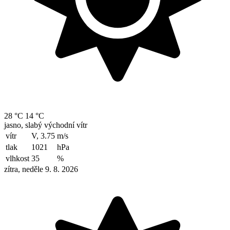
28 °C
14 °C
jasno, slabý východní vítr
vítr
V, 3.75
m/s
tlak
1021
hPa
vlhkost
35
%
zítra, neděle 9. 8. 2026