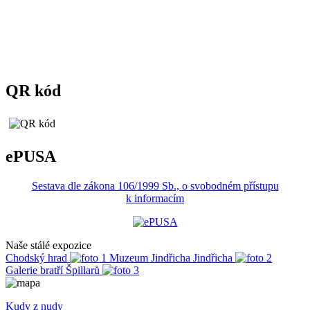
QR kód
ePUSA
Sestava dle zákona 106/1999 Sb., o svobodném přístupu
k informacím
Naše stálé expozice
Chodský hrad
Muzeum Jindřicha Jindřicha
Galerie bratří Špillarů
Kudy z nudy