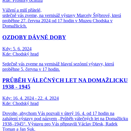
Kde:
Prostory ochozu
Vážení a milí přátelé,
srdečně vás zveme, na vernisáž výstavy Marcely Štýbrové, která
proběhne 27. června 2024 od 17 hodin v Muzeu Chodska v
Domažlicích.
OZDOBY DÁVNÉ DOBY
Kdy:
5. 6. 2024
Kde:
Chodský hrad
Srdečně vás zveme na vernisáž hlavní sezónní výstavy, která
proběhne 5. června v 17 hodin.
PRŮBĚH VÁLEČNÝCH LET NA DOMAŽLICKU
1938 - 1945
Kdy:
16. 4. 2024 - 22. 4. 2024
Kde:
Chodský hrad
Dovolte, abychom Vás pozvali v úterý 16. 4. od 17 hodin na
zahájení výstavy pod názvem ,,Průběh válečných let na Domažlicku
1938–1945“. Výstavu pro Vás připravili Václav Dlesk, Radek
Toman a Jan Suk.