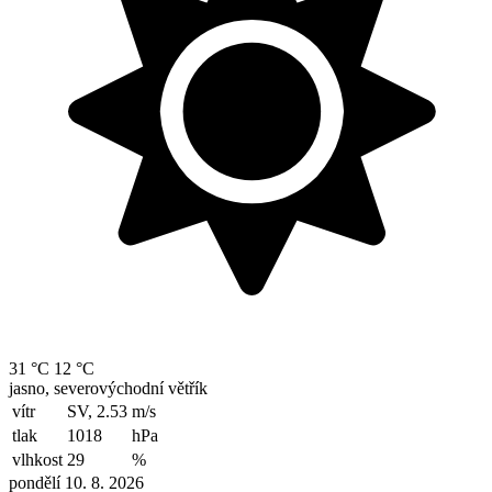
31 °C
12 °C
jasno, severovýchodní větřík
vítr
SV, 2.53
m/s
tlak
1018
hPa
vlhkost
29
%
pondělí 10. 8. 2026