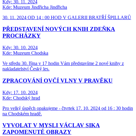
Kdy:
30. 11. 2024
Kde:
Muzeum Jindřicha Jindřicha
30. 11. 2024 OD 14 : 00 HOD V GALERII BRATŘÍ ŠPILLARŮ
PŘEDSTAVENÍ NOVÝCH KNIH ZDEŇKA
PROCHÁZKY
Kdy:
30. 10. 2024
Kde:
Muzeum Chodska
Ve středu 30. října v 17 hodin Vám představíme 2 nové knihy z
nakladatelství Český les.
ZPRACOVÁNÍ OVČÍ VLNY V PRAVĚKU
Kdy:
17. 10. 2024
Kde:
Chodský hrad
Pro velký úspěch opakujeme - čtvrtek 17. 10. 2024 od 16 : 30 hodin
na Chodském hradě.
VYVOLAT V MYSLI VÁCLAV SIKA
ZAPOMENUTÉ OBRAZY