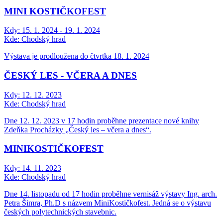
MINI KOSTIČKOFEST
Kdy:
15. 1. 2024 - 19. 1. 2024
Kde:
Chodský hrad
Výstava je prodloužena do čtvrtka 18. 1. 2024
ČESKÝ LES - VČERA A DNES
Kdy:
12. 12. 2023
Kde:
Chodský hrad
Dne 12. 12. 2023 v 17 hodin proběhne prezentace nové knihy
Zdeňka Procházky „Český les – včera a dnes“.
MINIKOSTIČKOFEST
Kdy:
14. 11. 2023
Kde:
Chodský hrad
Dne 14. listopadu od 17 hodin proběhne vernisáž výstavy Ing. arch.
Petra Šimra, Ph.D s názvem MiniKostičkofest. Jedná se o výstavu
českých polytechnických stavebnic.