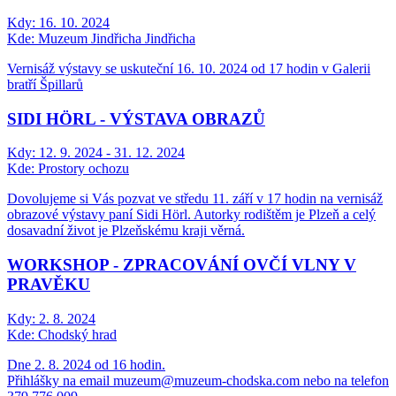
Kdy:
16. 10. 2024
Kde:
Muzeum Jindřicha Jindřicha
Vernisáž výstavy se uskuteční 16. 10. 2024 od 17 hodin v Galerii
bratří Špillarů
SIDI HÖRL - VÝSTAVA OBRAZŮ
Kdy:
12. 9. 2024 - 31. 12. 2024
Kde:
Prostory ochozu
Dovolujeme si Vás pozvat ve středu 11. září v 17 hodin na vernisáž
obrazové výstavy paní Sidi Hörl. Autorky rodištěm je Plzeň a celý
dosavadní život je Plzeňskému kraji věrná.
WORKSHOP - ZPRACOVÁNÍ OVČÍ VLNY V
PRAVĚKU
Kdy:
2. 8. 2024
Kde:
Chodský hrad
Dne 2. 8. 2024 od 16 hodin.
Přihlášky na email muzeum@muzeum-chodska.com nebo na telefon