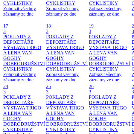
CYKLISTIKY
CYKLISTIKY
CYKLISTIKY
Zobrazit všechny
Zobrazit všechny
Zobrazit všechny
Z
záznamy ze dne
záznamy ze dne
záznamy ze dne
z
17
18
19
2
3
3
3
3
POKLADY Z
POKLADY Z
POKLADY Z
DEPOZITÁŘE
DEPOZITÁŘE
DEPOZITÁŘE
VÝSTAVA TRIGO
VÝSTAVA TRIGO
VÝSTAVA TRIGO
A LENA VAN
A LENA VAN
A LENA VAN
GOGHY
GOGHY
GOGHY
DOBRODRUŽSTVÍ
DOBRODRUŽSTVÍ
DOBRODRUŽSTVÍ
CYKLISTIKY
CYKLISTIKY
CYKLISTIKY
Zobrazit všechny
Zobrazit všechny
Zobrazit všechny
Z
záznamy ze dne
záznamy ze dne
záznamy ze dne
z
24
25
26
2
3
3
3
3
POKLADY Z
POKLADY Z
POKLADY Z
DEPOZITÁŘE
DEPOZITÁŘE
DEPOZITÁŘE
VÝSTAVA TRIGO
VÝSTAVA TRIGO
VÝSTAVA TRIGO
A LENA VAN
A LENA VAN
A LENA VAN
GOGHY
GOGHY
GOGHY
DOBRODRUŽSTVÍ
DOBRODRUŽSTVÍ
DOBRODRUŽSTVÍ
CYKLISTIKY
CYKLISTIKY
CYKLISTIKY