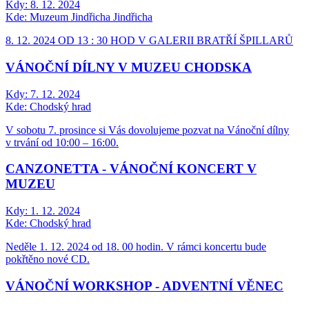
Kdy:
8. 12. 2024
Kde:
Muzeum Jindřicha Jindřicha
8. 12. 2024 OD 13 : 30 HOD V GALERII BRATŘÍ ŠPILLARŮ
VÁNOČNÍ DÍLNY V MUZEU CHODSKA
Kdy:
7. 12. 2024
Kde:
Chodský hrad
V sobotu 7. prosince si Vás dovolujeme pozvat na Vánoční dílny
v trvání od 10:00 – 16:00.
CANZONETTA - VÁNOČNÍ KONCERT V
MUZEU
Kdy:
1. 12. 2024
Kde:
Chodský hrad
Neděle 1. 12. 2024 od 18. 00 hodin. V rámci koncertu bude
pokřtěno nové CD.
VÁNOČNÍ WORKSHOP - ADVENTNÍ VĚNEC