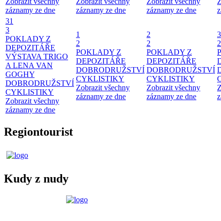
Zobrazit všechny
Zobrazit všechny
Zobrazit všechny
Z
záznamy ze dne
záznamy ze dne
záznamy ze dne
z
31
3
1
2
3
POKLADY Z
2
2
2
DEPOZITÁŘE
POKLADY Z
POKLADY Z
VÝSTAVA TRIGO
DEPOZITÁŘE
DEPOZITÁŘE
A LENA VAN
DOBRODRUŽSTVÍ
DOBRODRUŽSTVÍ
GOGHY
CYKLISTIKY
CYKLISTIKY
DOBRODRUŽSTVÍ
Zobrazit všechny
Zobrazit všechny
Z
CYKLISTIKY
záznamy ze dne
záznamy ze dne
z
Zobrazit všechny
záznamy ze dne
Regiontourist
Kudy z nudy