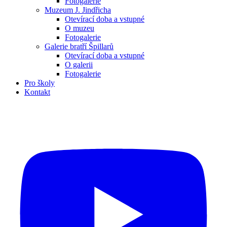
Fotogalerie
Muzeum J. Jindřicha
Otevírací doba a vstupné
O muzeu
Fotogalerie
Galerie bratří Špillarů
Otevírací doba a vstupné
O galerii
Fotogalerie
Pro školy
Kontakt