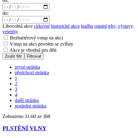
od:
do:
Libovolná akce
církevní
historické akce
hudba
ostatní
trhy, výstavy,
veletrhy
Bezbariérový vstup na akci
Vstup na akci povolen se zvířaty
Akce je vhodná pro děti
Zrušit filtr
Filtrovat
první stránka
předchozí stránka
1
2
3
4
další stránka
poslední stránka
Zobrazeno
31
-
60
ze 368
PLSTĚNÍ VLNY