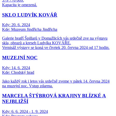
379 776 009.
Kapacita je omezená.
SKLO LUDVÍK KOVÁŘ
Kdy:
20. 6. 2024
Kde:
Muzeum Jindřicha Jindřicha
Galerie bratří Špillarů v Domažlicích vás srdečně zve na výstavu
skla, obrazů a kreseb Ludvíka KOVÁŘE.
Vernisáž výstavy se koná ve čtvrtek 20. června 2024 od 17 hodin.
MUZEJNÍ NOC
Kdy:
14. 6. 2024
Kde:
Chodský hrad
Jako každý rok i letos vás srdečně zveme v pátek 14. června 2024
na muzejní noc. Vstup zdarma.
MARCELA ŠTÝBROVÁ KRAJINY BLÍZKÉ A
NEJBLIŽŠÍ
Kdy:
6. 6. 2024 - 1. 9. 2024