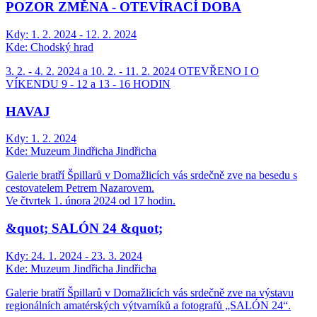
POZOR ZMĚNA - OTEVÍRACÍ DOBA
Kdy:
1. 2. 2024 - 12. 2. 2024
Kde:
Chodský hrad
3. 2. - 4. 2. 2024 a 10. 2. - 11. 2. 2024 OTEVŘENO I O
VÍKENDU 9 - 12 a 13 - 16 HODIN
HAVAJ
Kdy:
1. 2. 2024
Kde:
Muzeum Jindřicha Jindřicha
Galerie bratří Špillarů v Domažlicích vás srdečně zve na besedu s
cestovatelem Petrem Nazarovem.
Ve čtvrtek 1. února 2024 od 17 hodin.
&quot; SALÓN 24 &quot;
Kdy:
24. 1. 2024 - 23. 3. 2024
Kde:
Muzeum Jindřicha Jindřicha
Galerie bratří Špillarů v Domažlicích vás srdečně zve na výstavu
regionálních amatérských výtvarníků a fotografů „SALÓN 24“.