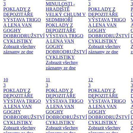
3
MINULOSTI -
3
3
POKLADY Z
HRADIŠTĚ
POKLADY Z
DEPOZITÁŘE
VELKÝ CHLUM V
DEPOZITÁŘE
VÝSTAVA TRIGO
SEDMIHOŘÍ
VÝSTAVA TRIGO
A LENA VAN
POKLADY Z
A LENA VAN
GOGHY
DEPOZITÁŘE
GOGHY
DOBRODRUŽSTVÍ
VÝSTAVA TRIGO
DOBRODRUŽSTVÍ
CYKLISTIKY
A LENA VAN
CYKLISTIKY
Zobrazit všechny
GOGHY
Zobrazit všechny
Z
záznamy ze dne
DOBRODRUŽSTVÍ
záznamy ze dne
z
CYKLISTIKY
Zobrazit všechny
záznamy ze dne
10
11
12
1
3
3
3
3
POKLADY Z
POKLADY Z
POKLADY Z
DEPOZITÁŘE
DEPOZITÁŘE
DEPOZITÁŘE
VÝSTAVA TRIGO
VÝSTAVA TRIGO
VÝSTAVA TRIGO
A LENA VAN
A LENA VAN
A LENA VAN
GOGHY
GOGHY
GOGHY
DOBRODRUŽSTVÍ
DOBRODRUŽSTVÍ
DOBRODRUŽSTVÍ
CYKLISTIKY
CYKLISTIKY
CYKLISTIKY
Zobrazit všechny
Zobrazit všechny
Zobrazit všechny
Z