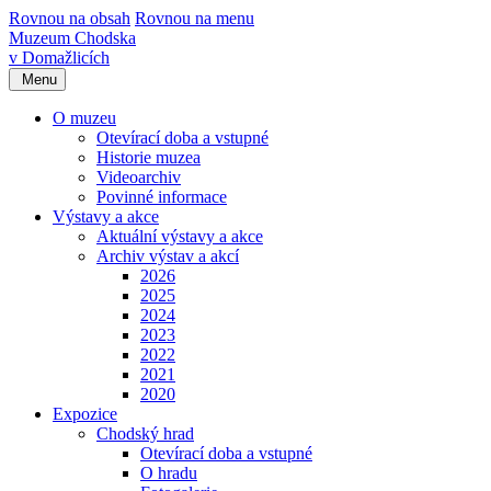
Rovnou na obsah
Rovnou na menu
Muzeum Chodska
v Domažlicích
Menu
O muzeu
Otevírací doba a vstupné
Historie muzea
Videoarchiv
Povinné informace
Výstavy a akce
Aktuální výstavy a akce
Archiv výstav a akcí
2026
2025
2024
2023
2022
2021
2020
Expozice
Chodský hrad
Otevírací doba a vstupné
O hradu