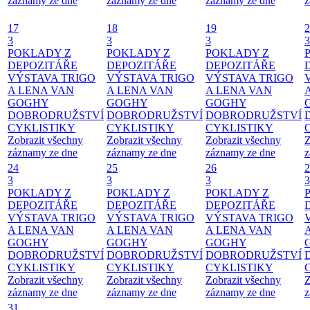
záznamy ze dne
záznamy ze dne
záznamy ze dne
z
17
18
19
2
3
3
3
3
POKLADY Z
POKLADY Z
POKLADY Z
DEPOZITÁŘE
DEPOZITÁŘE
DEPOZITÁŘE
VÝSTAVA TRIGO
VÝSTAVA TRIGO
VÝSTAVA TRIGO
A LENA VAN
A LENA VAN
A LENA VAN
GOGHY
GOGHY
GOGHY
DOBRODRUŽSTVÍ
DOBRODRUŽSTVÍ
DOBRODRUŽSTVÍ
CYKLISTIKY
CYKLISTIKY
CYKLISTIKY
Zobrazit všechny
Zobrazit všechny
Zobrazit všechny
Z
záznamy ze dne
záznamy ze dne
záznamy ze dne
z
24
25
26
2
3
3
3
3
POKLADY Z
POKLADY Z
POKLADY Z
DEPOZITÁŘE
DEPOZITÁŘE
DEPOZITÁŘE
VÝSTAVA TRIGO
VÝSTAVA TRIGO
VÝSTAVA TRIGO
A LENA VAN
A LENA VAN
A LENA VAN
GOGHY
GOGHY
GOGHY
DOBRODRUŽSTVÍ
DOBRODRUŽSTVÍ
DOBRODRUŽSTVÍ
CYKLISTIKY
CYKLISTIKY
CYKLISTIKY
Zobrazit všechny
Zobrazit všechny
Zobrazit všechny
Z
záznamy ze dne
záznamy ze dne
záznamy ze dne
z
31