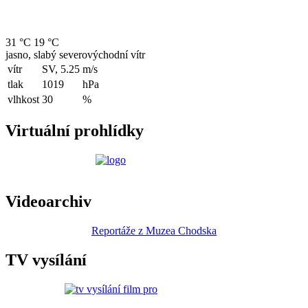
31 °C
19 °C
jasno, slabý severovýchodní vítr
vítr
SV, 5.25
m/s
tlak
1019
hPa
vlhkost
30
%
Virtuální prohlídky
Videoarchiv
Reportáže z Muzea Chodska
TV vysílání