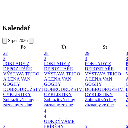
Kalendář
Srpen
2026
Po
Út
St
27
28
29
3
3
3
3
3
POKLADY Z
POKLADY Z
POKLADY Z
DEPOZITÁŘE
DEPOZITÁŘE
DEPOZITÁŘE
VÝSTAVA TRIGO
VÝSTAVA TRIGO
VÝSTAVA TRIGO
A LENA VAN
A LENA VAN
A LENA VAN
GOGHY
GOGHY
GOGHY
DOBRODRUŽSTVÍ
DOBRODRUŽSTVÍ
DOBRODRUŽSTVÍ
CYKLISTIKY
CYKLISTIKY
CYKLISTIKY
Zobrazit všechny
Zobrazit všechny
Zobrazit všechny
Z
záznamy ze dne
záznamy ze dne
záznamy ze dne
z
4
4
ODKRÝVÁME
3
PŘÍBĚHY
5
6