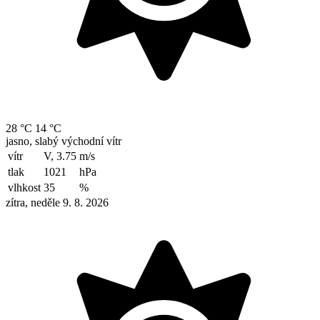
28 °C
14 °C
jasno, slabý východní vítr
vítr
V, 3.75
m/s
tlak
1021
hPa
vlhkost
35
%
zítra, neděle 9. 8. 2026