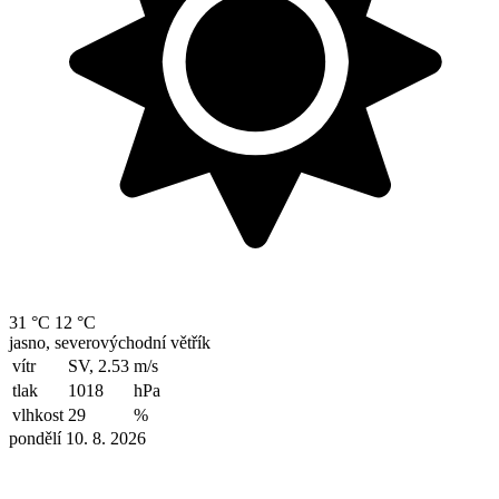
31 °C
12 °C
jasno, severovýchodní větřík
vítr
SV, 2.53
m/s
tlak
1018
hPa
vlhkost
29
%
pondělí 10. 8. 2026