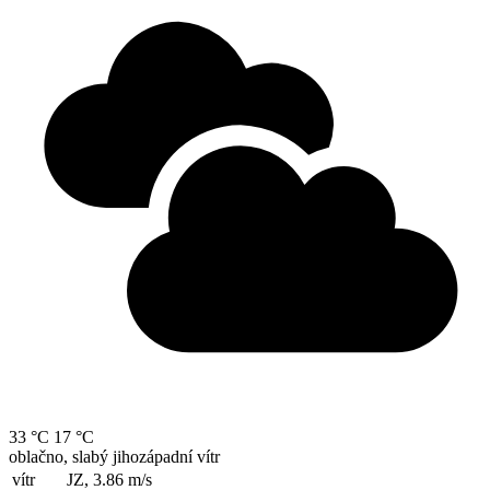
33 °C
17 °C
oblačno, slabý jihozápadní vítr
vítr
JZ, 3.86
m/s