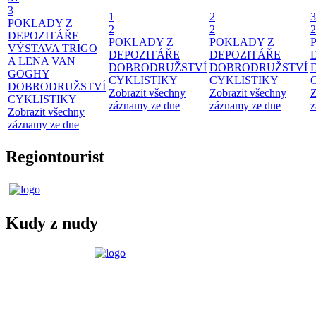
3
1
2
3
POKLADY Z
2
2
2
DEPOZITÁŘE
POKLADY Z
POKLADY Z
VÝSTAVA TRIGO
DEPOZITÁŘE
DEPOZITÁŘE
A LENA VAN
DOBRODRUŽSTVÍ
DOBRODRUŽSTVÍ
GOGHY
CYKLISTIKY
CYKLISTIKY
DOBRODRUŽSTVÍ
Zobrazit všechny
Zobrazit všechny
Z
CYKLISTIKY
záznamy ze dne
záznamy ze dne
z
Zobrazit všechny
záznamy ze dne
Regiontourist
Kudy z nudy