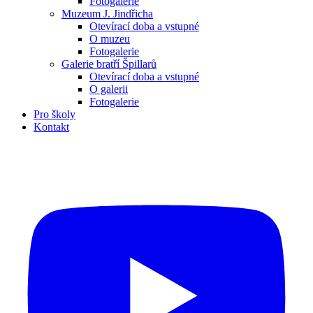
Fotogalerie
Muzeum J. Jindřicha
Otevírací doba a vstupné
O muzeu
Fotogalerie
Galerie bratří Špillarů
Otevírací doba a vstupné
O galerii
Fotogalerie
Pro školy
Kontakt