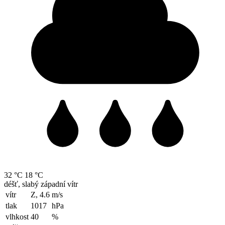
32 °C
18 °C
déšť, slabý západní vítr
vítr
Z, 4.6
m/s
tlak
1017
hPa
vlhkost
40
%