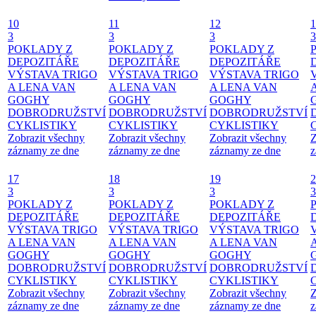
10
11
12
1
3
3
3
3
POKLADY Z
POKLADY Z
POKLADY Z
DEPOZITÁŘE
DEPOZITÁŘE
DEPOZITÁŘE
VÝSTAVA TRIGO
VÝSTAVA TRIGO
VÝSTAVA TRIGO
A LENA VAN
A LENA VAN
A LENA VAN
GOGHY
GOGHY
GOGHY
DOBRODRUŽSTVÍ
DOBRODRUŽSTVÍ
DOBRODRUŽSTVÍ
CYKLISTIKY
CYKLISTIKY
CYKLISTIKY
Zobrazit všechny
Zobrazit všechny
Zobrazit všechny
Z
záznamy ze dne
záznamy ze dne
záznamy ze dne
z
17
18
19
2
3
3
3
3
POKLADY Z
POKLADY Z
POKLADY Z
DEPOZITÁŘE
DEPOZITÁŘE
DEPOZITÁŘE
VÝSTAVA TRIGO
VÝSTAVA TRIGO
VÝSTAVA TRIGO
A LENA VAN
A LENA VAN
A LENA VAN
GOGHY
GOGHY
GOGHY
DOBRODRUŽSTVÍ
DOBRODRUŽSTVÍ
DOBRODRUŽSTVÍ
CYKLISTIKY
CYKLISTIKY
CYKLISTIKY
Zobrazit všechny
Zobrazit všechny
Zobrazit všechny
Z
záznamy ze dne
záznamy ze dne
záznamy ze dne
z