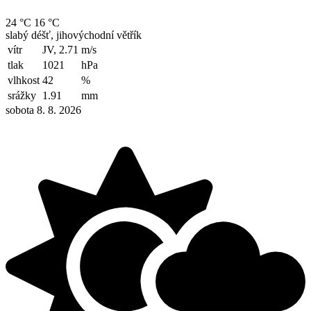
24 °C
16 °C
slabý déšť, jihovýchodní větřík
vítr
JV, 2.71
m/s
tlak
1021
hPa
vlhkost
42
%
srážky
1.91
mm
sobota 8. 8. 2026