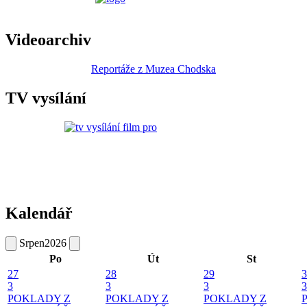
Videoarchiv
Reportáže z Muzea Chodska
TV vysílání
Kalendář
Srpen
2026
Po
Út
St
27
28
29
3
3
3
3
3
POKLADY Z
POKLADY Z
POKLADY Z