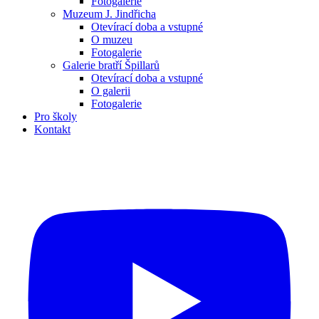
Fotogalerie
Muzeum J. Jindřicha
Otevírací doba a vstupné
O muzeu
Fotogalerie
Galerie bratří Špillarů
Otevírací doba a vstupné
O galerii
Fotogalerie
Pro školy
Kontakt