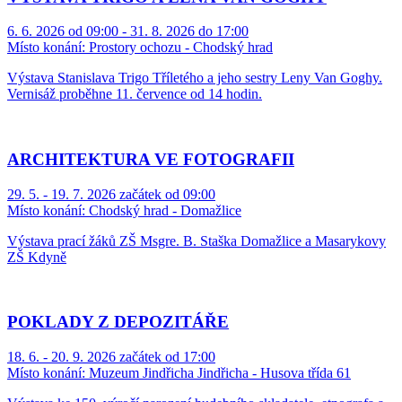
6. 6. 2026 od 09:00 - 31. 8. 2026 do 17:00
Místo konání:
Prostory ochozu - Chodský hrad
Výstava Stanislava Trigo Tříletého a jeho sestry Leny Van Goghy.
Vernisáž proběhne 11. července od 14 hodin.
ARCHITEKTURA VE FOTOGRAFII
29. 5. - 19. 7. 2026 začátek od 09:00
Místo konání:
Chodský hrad - Domažlice
Výstava prací žáků ZŠ Msgre. B. Staška Domažlice a Masarykovy
ZŠ Kdyně
POKLADY Z DEPOZITÁŘE
18. 6. - 20. 9. 2026 začátek od 17:00
Místo konání:
Muzeum Jindřicha Jindřicha - Husova třída 61