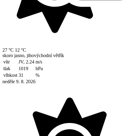
27 °C
12 °C
skoro jasno, jihovýchodní větřík
vítr
JV, 2.24
m/s
tlak
1019
hPa
vlhkost
31
%
neděle 9. 8. 2026