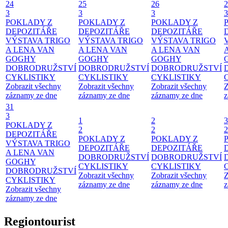
24
25
26
2
3
3
3
3
POKLADY Z
POKLADY Z
POKLADY Z
DEPOZITÁŘE
DEPOZITÁŘE
DEPOZITÁŘE
VÝSTAVA TRIGO
VÝSTAVA TRIGO
VÝSTAVA TRIGO
A LENA VAN
A LENA VAN
A LENA VAN
GOGHY
GOGHY
GOGHY
DOBRODRUŽSTVÍ
DOBRODRUŽSTVÍ
DOBRODRUŽSTVÍ
CYKLISTIKY
CYKLISTIKY
CYKLISTIKY
Zobrazit všechny
Zobrazit všechny
Zobrazit všechny
Z
záznamy ze dne
záznamy ze dne
záznamy ze dne
z
31
3
1
2
3
POKLADY Z
2
2
2
DEPOZITÁŘE
POKLADY Z
POKLADY Z
VÝSTAVA TRIGO
DEPOZITÁŘE
DEPOZITÁŘE
A LENA VAN
DOBRODRUŽSTVÍ
DOBRODRUŽSTVÍ
GOGHY
CYKLISTIKY
CYKLISTIKY
DOBRODRUŽSTVÍ
Zobrazit všechny
Zobrazit všechny
Z
CYKLISTIKY
záznamy ze dne
záznamy ze dne
z
Zobrazit všechny
záznamy ze dne
Regiontourist