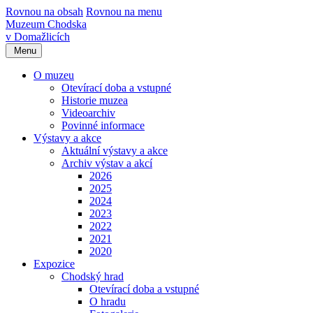
Rovnou na obsah
Rovnou na menu
Muzeum Chodska
v Domažlicích
Menu
O muzeu
Otevírací doba a vstupné
Historie muzea
Videoarchiv
Povinné informace
Výstavy a akce
Aktuální výstavy a akce
Archiv výstav a akcí
2026
2025
2024
2023
2022
2021
2020
Expozice
Chodský hrad
Otevírací doba a vstupné
O hradu