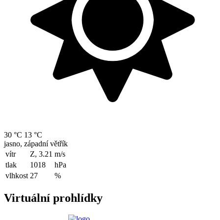
30 °C
13 °C
jasno, západní větřík
vítr
Z, 3.21
m/s
tlak
1018
hPa
vlhkost
27
%
Virtuální prohlídky