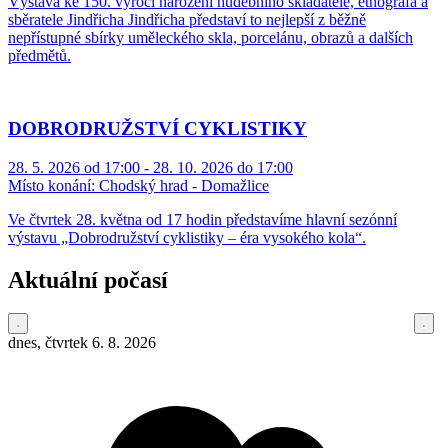
Výstava ke 150. výročí narození hudebního skladatele, etnografa a
sběratele Jindřicha Jindřicha představí to nejlepší z běžně
nepřístupné sbírky uměleckého skla, porcelánu, obrazů a dalších
předmětů.
DOBRODRUŽSTVÍ CYKLISTIKY
28. 5. 2026 od 17:00 - 28. 10. 2026 do 17:00
Místo konání:
Chodský hrad - Domažlice
Ve čtvrtek 28. května od 17 hodin představíme hlavní sezónní
výstavu „Dobrodružství cyklistiky – éra vysokého kola“.
Aktuální počasí
dnes, čtvrtek 6. 8. 2026