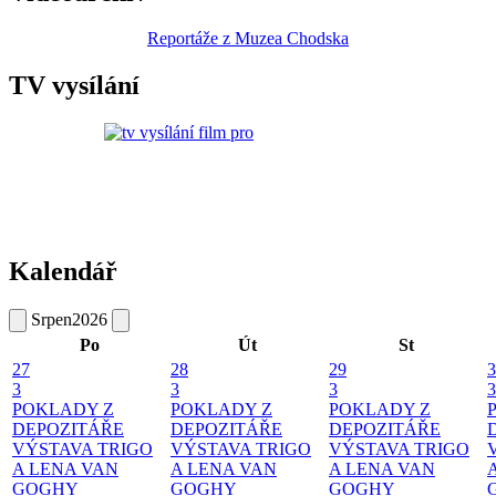
Reportáže z Muzea Chodska
TV vysílání
Kalendář
Srpen
2026
Po
Út
St
27
28
29
3
3
3
3
3
POKLADY Z
POKLADY Z
POKLADY Z
DEPOZITÁŘE
DEPOZITÁŘE
DEPOZITÁŘE
VÝSTAVA TRIGO
VÝSTAVA TRIGO
VÝSTAVA TRIGO
A LENA VAN
A LENA VAN
A LENA VAN
GOGHY
GOGHY
GOGHY