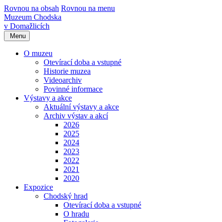
Rovnou na obsah
Rovnou na menu
Muzeum Chodska
v Domažlicích
Menu
O muzeu
Otevírací doba a vstupné
Historie muzea
Videoarchiv
Povinné informace
Výstavy a akce
Aktuální výstavy a akce
Archiv výstav a akcí
2026
2025
2024
2023
2022
2021
2020
Expozice
Chodský hrad
Otevírací doba a vstupné
O hradu