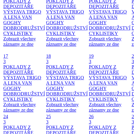
POKLADY Z
POKLADY Z
POKLADY Z
DEPOZITÁŘE
DEPOZITÁŘE
DEPOZITÁŘE
VÝSTAVA TRIGO
VÝSTAVA TRIGO
VÝSTAVA TRIGO
A LENA VAN
A LENA VAN
A LENA VAN
GOGHY
GOGHY
GOGHY
DOBRODRUŽSTVÍ
DOBRODRUŽSTVÍ
DOBRODRUŽSTVÍ
CYKLISTIKY
CYKLISTIKY
CYKLISTIKY
Zobrazit všechny
Zobrazit všechny
Zobrazit všechny
Z
záznamy ze dne
záznamy ze dne
záznamy ze dne
z
17
18
19
2
3
3
3
3
POKLADY Z
POKLADY Z
POKLADY Z
DEPOZITÁŘE
DEPOZITÁŘE
DEPOZITÁŘE
VÝSTAVA TRIGO
VÝSTAVA TRIGO
VÝSTAVA TRIGO
A LENA VAN
A LENA VAN
A LENA VAN
GOGHY
GOGHY
GOGHY
DOBRODRUŽSTVÍ
DOBRODRUŽSTVÍ
DOBRODRUŽSTVÍ
CYKLISTIKY
CYKLISTIKY
CYKLISTIKY
Zobrazit všechny
Zobrazit všechny
Zobrazit všechny
Z
záznamy ze dne
záznamy ze dne
záznamy ze dne
z
24
25
26
2
3
3
3
3
POKLADY Z
POKLADY Z
POKLADY Z
DEPOZITÁŘE
DEPOZITÁŘE
DEPOZITÁŘE