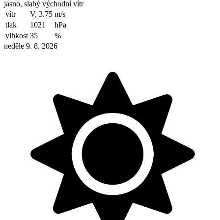
jasno, slabý východní vítr
vítr
V, 3.75
m/s
tlak
1021
hPa
vlhkost
35
%
neděle 9. 8. 2026