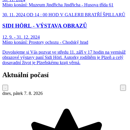
Místo konání:
Muzeum Jindřicha Jindřicha - Husova třída 61
30. 11. 2024 OD 14 : 00 HOD V GALERII BRATŘÍ ŠPILLARŮ
SIDI HÖRL - VÝSTAVA OBRAZŮ
12. 9. - 31. 12. 2024
Místo konání:
Prostory ochozu - Chodský hrad
Dovolujeme si Vás pozvat ve středu 11. září v 17 hodin na vernisáž
obrazové výstavy paní Sidi Hörl. Autorky rodištěm je Plzeň a celý
dosavadní život je Plzeňskému kraji věrná.
Aktuální počasí
dnes, pátek 7. 8. 2026