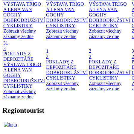
VÝSTAVA TRIGO
VÝSTAVA TRIGO
VÝSTAVA TRIGO
A LENA VAN
A LENA VAN
A LENA VAN
GOGHY
GOGHY
GOGHY
DOBRODRUŽSTVÍ
DOBRODRUŽSTVÍ
DOBRODRUŽSTVÍ
CYKLISTIKY
CYKLISTIKY
CYKLISTIKY
Zobrazit všechny
Zobrazit všechny
Zobrazit všechny
Z
záznamy ze dne
záznamy ze dne
záznamy ze dne
z
31
3
1
2
3
POKLADY Z
2
2
2
DEPOZITÁŘE
POKLADY Z
POKLADY Z
VÝSTAVA TRIGO
DEPOZITÁŘE
DEPOZITÁŘE
A LENA VAN
DOBRODRUŽSTVÍ
DOBRODRUŽSTVÍ
GOGHY
CYKLISTIKY
CYKLISTIKY
DOBRODRUŽSTVÍ
Zobrazit všechny
Zobrazit všechny
Z
CYKLISTIKY
záznamy ze dne
záznamy ze dne
z
Zobrazit všechny
záznamy ze dne
Regiontourist