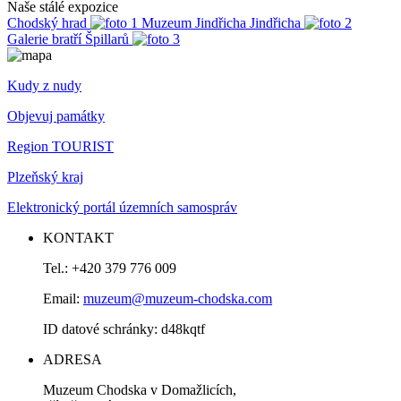
Naše stálé expozice
Chodský hrad
Muzeum Jindřicha Jindřicha
Galerie bratří Špillarů
Kudy z nudy
Objevuj památky
Region TOURIST
Plzeňský kraj
Elektronický portál územních samospráv
KONTAKT
Tel.: +420 379 776 009
Email:
muzeum@muzeum-chodska.com
ID datové schránky: d48kqtf
ADRESA
Muzeum Chodska v Domažlicích,