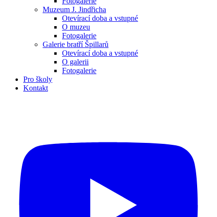
Fotogalerie
Muzeum J. Jindřicha
Otevírací doba a vstupné
O muzeu
Fotogalerie
Galerie bratří Špillarů
Otevírací doba a vstupné
O galerii
Fotogalerie
Pro školy
Kontakt