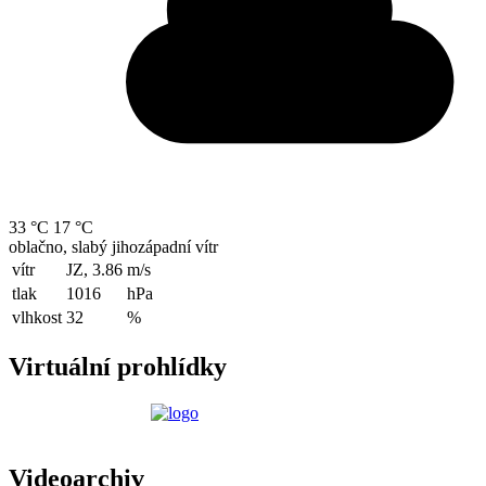
33 °C
17 °C
oblačno, slabý jihozápadní vítr
vítr
JZ, 3.86
m/s
tlak
1016
hPa
vlhkost
32
%
Virtuální prohlídky
Videoarchiv