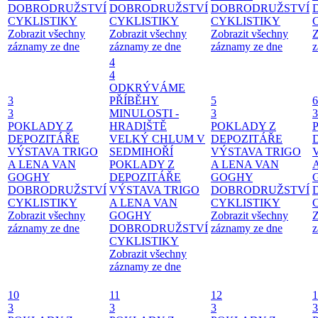
DOBRODRUŽSTVÍ
DOBRODRUŽSTVÍ
DOBRODRUŽSTVÍ
CYKLISTIKY
CYKLISTIKY
CYKLISTIKY
Zobrazit všechny
Zobrazit všechny
Zobrazit všechny
Z
záznamy ze dne
záznamy ze dne
záznamy ze dne
z
4
4
ODKRÝVÁME
3
PŘÍBĚHY
5
6
3
MINULOSTI -
3
3
POKLADY Z
HRADIŠTĚ
POKLADY Z
DEPOZITÁŘE
VELKÝ CHLUM V
DEPOZITÁŘE
VÝSTAVA TRIGO
SEDMIHOŘÍ
VÝSTAVA TRIGO
A LENA VAN
POKLADY Z
A LENA VAN
GOGHY
DEPOZITÁŘE
GOGHY
DOBRODRUŽSTVÍ
VÝSTAVA TRIGO
DOBRODRUŽSTVÍ
CYKLISTIKY
A LENA VAN
CYKLISTIKY
Zobrazit všechny
GOGHY
Zobrazit všechny
Z
záznamy ze dne
DOBRODRUŽSTVÍ
záznamy ze dne
z
CYKLISTIKY
Zobrazit všechny
záznamy ze dne
10
11
12
1
3
3
3
3