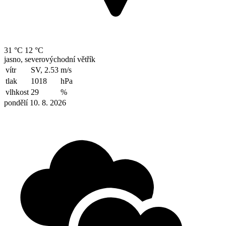
31 °C
12 °C
jasno, severovýchodní větřík
vítr
SV, 2.53
m/s
tlak
1018
hPa
vlhkost
29
%
pondělí 10. 8. 2026