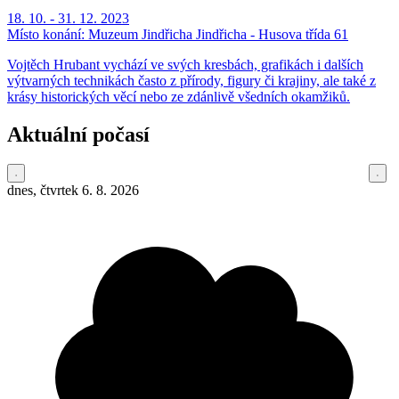
18. 10. - 31. 12. 2023
Místo konání:
Muzeum Jindřicha Jindřicha - Husova třída 61
Vojtěch Hrubant vychází ve svých kresbách, grafikách i dalších
výtvarných technikách často z přírody, figury či krajiny, ale také z
krásy historických věcí nebo ze zdánlivě všedních okamžiků.
Aktuální počasí
dnes, čtvrtek 6. 8. 2026