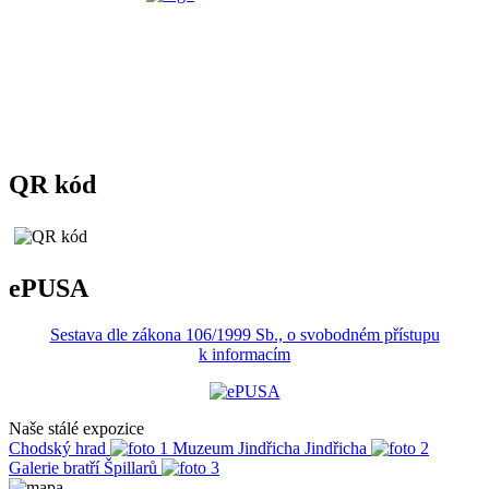
QR kód
ePUSA
Sestava dle zákona 106/1999 Sb., o svobodném přístupu
k informacím
Naše stálé expozice
Chodský hrad
Muzeum Jindřicha Jindřicha
Galerie bratří Špillarů