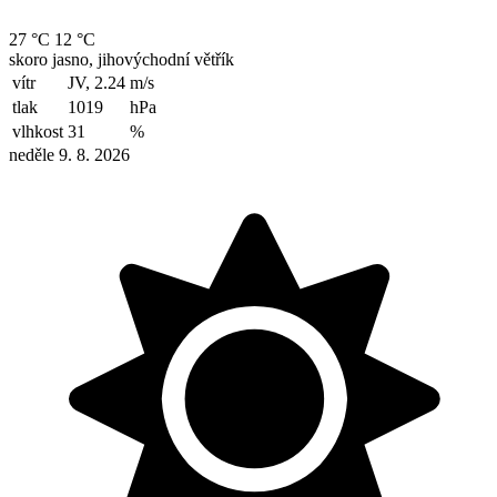
27 °C
12 °C
skoro jasno, jihovýchodní větřík
vítr
JV, 2.24
m/s
tlak
1019
hPa
vlhkost
31
%
neděle 9. 8. 2026