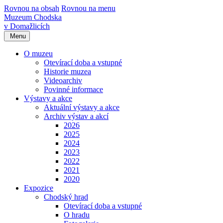
Rovnou na obsah
Rovnou na menu
Muzeum Chodska
v Domažlicích
Menu
O muzeu
Otevírací doba a vstupné
Historie muzea
Videoarchiv
Povinné informace
Výstavy a akce
Aktuální výstavy a akce
Archiv výstav a akcí
2026
2025
2024
2023
2022
2021
2020
Expozice
Chodský hrad
Otevírací doba a vstupné
O hradu