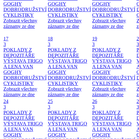
GOGHY
GOGHY
GOGHY
DOBRODRUŽSTVÍ
DOBRODRUŽSTVÍ
DOBRODRUŽSTVÍ
CYKLISTIKY
CYKLISTIKY
CYKLISTIKY
Zobrazit všechny
Zobrazit všechny
Zobrazit všechny
Z
záznamy ze dne
záznamy ze dne
záznamy ze dne
z
17
18
19
2
3
3
3
3
POKLADY Z
POKLADY Z
POKLADY Z
DEPOZITÁŘE
DEPOZITÁŘE
DEPOZITÁŘE
VÝSTAVA TRIGO
VÝSTAVA TRIGO
VÝSTAVA TRIGO
A LENA VAN
A LENA VAN
A LENA VAN
GOGHY
GOGHY
GOGHY
DOBRODRUŽSTVÍ
DOBRODRUŽSTVÍ
DOBRODRUŽSTVÍ
CYKLISTIKY
CYKLISTIKY
CYKLISTIKY
Zobrazit všechny
Zobrazit všechny
Zobrazit všechny
Z
záznamy ze dne
záznamy ze dne
záznamy ze dne
z
24
25
26
2
3
3
3
3
POKLADY Z
POKLADY Z
POKLADY Z
DEPOZITÁŘE
DEPOZITÁŘE
DEPOZITÁŘE
VÝSTAVA TRIGO
VÝSTAVA TRIGO
VÝSTAVA TRIGO
A LENA VAN
A LENA VAN
A LENA VAN
GOGHY
GOGHY
GOGHY