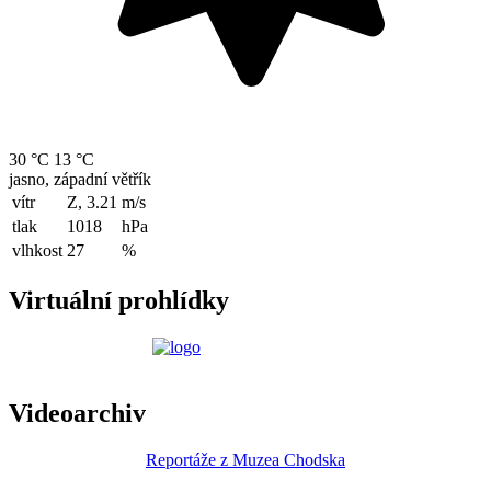
30 °C
13 °C
jasno, západní větřík
vítr
Z, 3.21
m/s
tlak
1018
hPa
vlhkost
27
%
Virtuální prohlídky
Videoarchiv
Reportáže z Muzea Chodska