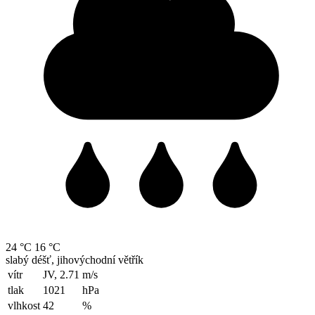
24 °C
16 °C
slabý déšť, jihovýchodní větřík
vítr
JV, 2.71
m/s
tlak
1021
hPa
vlhkost
42
%