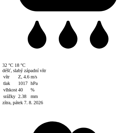
32 °C
18 °C
déšť, slabý západní vítr
vítr
Z, 4.6
m/s
tlak
1017
hPa
vlhkost
40
%
srážky
2.38
mm
zítra, pátek 7. 8. 2026