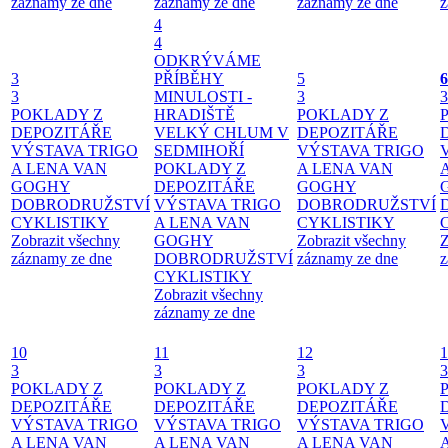
záznamy ze dne
záznamy ze dne
záznamy ze dne
z
4
4
ODKRÝVÁME
3
PŘÍBĚHY
5
6
3
MINULOSTI -
3
3
POKLADY Z
HRADIŠTĚ
POKLADY Z
DEPOZITÁŘE
VELKÝ CHLUM V
DEPOZITÁŘE
VÝSTAVA TRIGO
SEDMIHOŘÍ
VÝSTAVA TRIGO
A LENA VAN
POKLADY Z
A LENA VAN
GOGHY
DEPOZITÁŘE
GOGHY
DOBRODRUŽSTVÍ
VÝSTAVA TRIGO
DOBRODRUŽSTVÍ
CYKLISTIKY
A LENA VAN
CYKLISTIKY
Zobrazit všechny
GOGHY
Zobrazit všechny
Z
záznamy ze dne
DOBRODRUŽSTVÍ
záznamy ze dne
z
CYKLISTIKY
Zobrazit všechny
záznamy ze dne
10
11
12
1
3
3
3
3
POKLADY Z
POKLADY Z
POKLADY Z
DEPOZITÁŘE
DEPOZITÁŘE
DEPOZITÁŘE
VÝSTAVA TRIGO
VÝSTAVA TRIGO
VÝSTAVA TRIGO
A LENA VAN
A LENA VAN
A LENA VAN