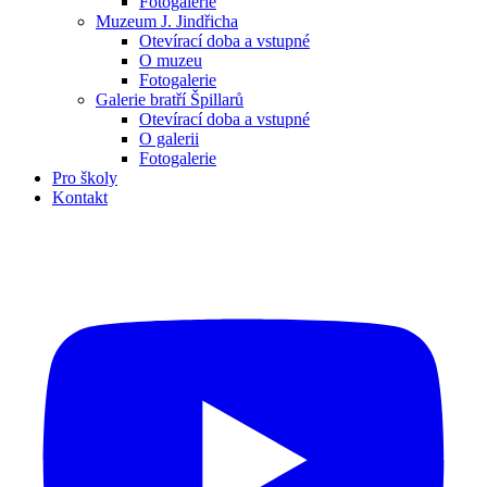
Fotogalerie
Muzeum J. Jindřicha
Otevírací doba a vstupné
O muzeu
Fotogalerie
Galerie bratří Špillarů
Otevírací doba a vstupné
O galerii
Fotogalerie
Pro školy
Kontakt