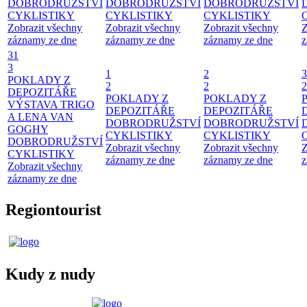
DOBRODRUŽSTVÍ
DOBRODRUŽSTVÍ
DOBRODRUŽSTVÍ
CYKLISTIKY
CYKLISTIKY
CYKLISTIKY
Zobrazit všechny
Zobrazit všechny
Zobrazit všechny
Z
záznamy ze dne
záznamy ze dne
záznamy ze dne
z
31
3
1
2
3
POKLADY Z
2
2
2
DEPOZITÁŘE
POKLADY Z
POKLADY Z
VÝSTAVA TRIGO
DEPOZITÁŘE
DEPOZITÁŘE
A LENA VAN
DOBRODRUŽSTVÍ
DOBRODRUŽSTVÍ
GOGHY
CYKLISTIKY
CYKLISTIKY
DOBRODRUŽSTVÍ
Zobrazit všechny
Zobrazit všechny
Z
CYKLISTIKY
záznamy ze dne
záznamy ze dne
z
Zobrazit všechny
záznamy ze dne
Regiontourist
Kudy z nudy