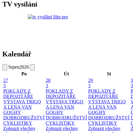
TV vysílání
Kalendář
Srpen
2026
Po
Út
St
27
28
29
3
3
3
3
3
POKLADY Z
POKLADY Z
POKLADY Z
DEPOZITÁŘE
DEPOZITÁŘE
DEPOZITÁŘE
VÝSTAVA TRIGO
VÝSTAVA TRIGO
VÝSTAVA TRIGO
A LENA VAN
A LENA VAN
A LENA VAN
GOGHY
GOGHY
GOGHY
DOBRODRUŽSTVÍ
DOBRODRUŽSTVÍ
DOBRODRUŽSTVÍ
CYKLISTIKY
CYKLISTIKY
CYKLISTIKY
Zobrazit všechny
Zobrazit všechny
Zobrazit všechny
Z