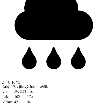
24 °C
16 °C
slabý déšť, jihovýchodní větřík
vítr
JV, 2.71
m/s
tlak
1021
hPa
vlhkost
42
%