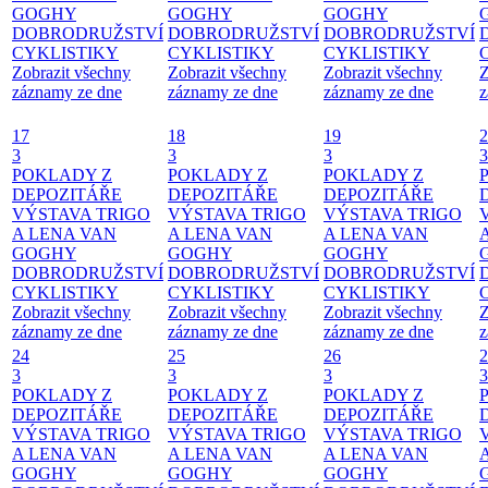
GOGHY
GOGHY
GOGHY
DOBRODRUŽSTVÍ
DOBRODRUŽSTVÍ
DOBRODRUŽSTVÍ
CYKLISTIKY
CYKLISTIKY
CYKLISTIKY
Zobrazit všechny
Zobrazit všechny
Zobrazit všechny
Z
záznamy ze dne
záznamy ze dne
záznamy ze dne
z
17
18
19
2
3
3
3
3
POKLADY Z
POKLADY Z
POKLADY Z
DEPOZITÁŘE
DEPOZITÁŘE
DEPOZITÁŘE
VÝSTAVA TRIGO
VÝSTAVA TRIGO
VÝSTAVA TRIGO
A LENA VAN
A LENA VAN
A LENA VAN
GOGHY
GOGHY
GOGHY
DOBRODRUŽSTVÍ
DOBRODRUŽSTVÍ
DOBRODRUŽSTVÍ
CYKLISTIKY
CYKLISTIKY
CYKLISTIKY
Zobrazit všechny
Zobrazit všechny
Zobrazit všechny
Z
záznamy ze dne
záznamy ze dne
záznamy ze dne
z
24
25
26
2
3
3
3
3
POKLADY Z
POKLADY Z
POKLADY Z
DEPOZITÁŘE
DEPOZITÁŘE
DEPOZITÁŘE
VÝSTAVA TRIGO
VÝSTAVA TRIGO
VÝSTAVA TRIGO
A LENA VAN
A LENA VAN
A LENA VAN
GOGHY
GOGHY
GOGHY