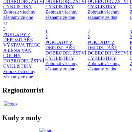
DOBRODRUŽSTVÍ
DOBRODRUŽSTVÍ
DOBRODRUŽSTVÍ
CYKLISTIKY
CYKLISTIKY
CYKLISTIKY
Zobrazit všechny
Zobrazit všechny
Zobrazit všechny
Z
záznamy ze dne
záznamy ze dne
záznamy ze dne
z
31
3
1
2
3
POKLADY Z
2
2
2
DEPOZITÁŘE
POKLADY Z
POKLADY Z
VÝSTAVA TRIGO
DEPOZITÁŘE
DEPOZITÁŘE
A LENA VAN
DOBRODRUŽSTVÍ
DOBRODRUŽSTVÍ
GOGHY
CYKLISTIKY
CYKLISTIKY
DOBRODRUŽSTVÍ
Zobrazit všechny
Zobrazit všechny
Z
CYKLISTIKY
záznamy ze dne
záznamy ze dne
z
Zobrazit všechny
záznamy ze dne
Regiontourist
Kudy z nudy