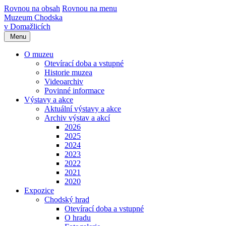
Rovnou na obsah
Rovnou na menu
Muzeum Chodska
v Domažlicích
Menu
O muzeu
Otevírací doba a vstupné
Historie muzea
Videoarchiv
Povinné informace
Výstavy a akce
Aktuální výstavy a akce
Archiv výstav a akcí
2026
2025
2024
2023
2022
2021
2020
Expozice
Chodský hrad
Otevírací doba a vstupné
O hradu