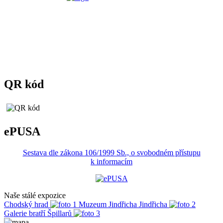
QR kód
ePUSA
Sestava dle zákona 106/1999 Sb., o svobodném přístupu
k informacím
Naše stálé expozice
Chodský hrad
Muzeum Jindřicha Jindřicha
Galerie bratří Špillarů