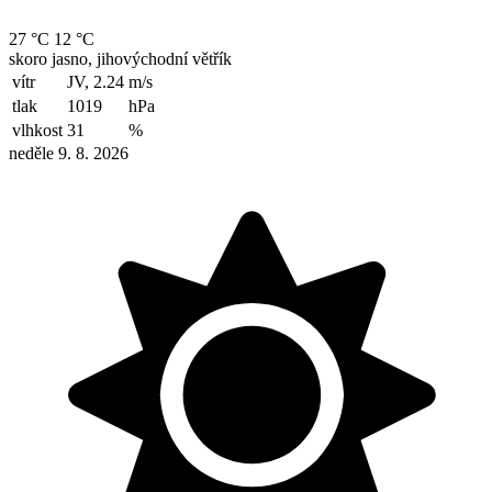
27 °C
12 °C
skoro jasno, jihovýchodní větřík
vítr
JV, 2.24
m/s
tlak
1019
hPa
vlhkost
31
%
neděle 9. 8. 2026