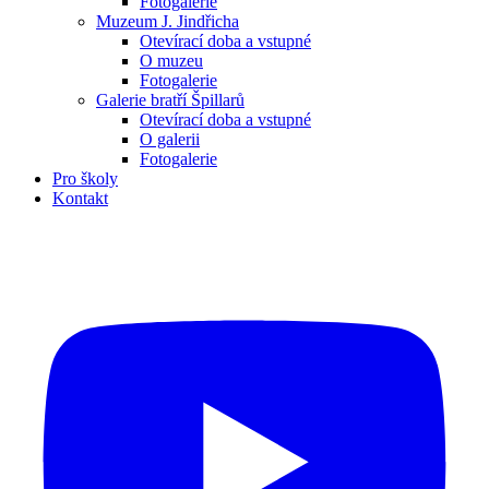
Fotogalerie
Muzeum J. Jindřicha
Otevírací doba a vstupné
O muzeu
Fotogalerie
Galerie bratří Špillarů
Otevírací doba a vstupné
O galerii
Fotogalerie
Pro školy
Kontakt