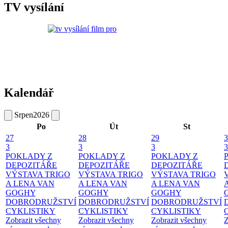
TV vysílání
Kalendář
Srpen
2026
Po
Út
St
27
28
29
3
3
3
3
3
POKLADY Z
POKLADY Z
POKLADY Z
DEPOZITÁŘE
DEPOZITÁŘE
DEPOZITÁŘE
VÝSTAVA TRIGO
VÝSTAVA TRIGO
VÝSTAVA TRIGO
A LENA VAN
A LENA VAN
A LENA VAN
GOGHY
GOGHY
GOGHY
DOBRODRUŽSTVÍ
DOBRODRUŽSTVÍ
DOBRODRUŽSTVÍ
CYKLISTIKY
CYKLISTIKY
CYKLISTIKY
Zobrazit všechny
Zobrazit všechny
Zobrazit všechny
Z