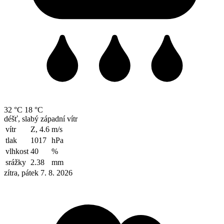
32 °C
18 °C
déšť, slabý západní vítr
vítr
Z, 4.6
m/s
tlak
1017
hPa
vlhkost
40
%
srážky
2.38
mm
zítra, pátek 7. 8. 2026