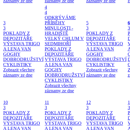
záznamy ze dne
záznamy ze dne
záznamy ze dne
z
4
4
ODKRÝVÁME
3
PŘÍBĚHY
5
6
3
MINULOSTI -
3
3
POKLADY Z
HRADIŠTĚ
POKLADY Z
DEPOZITÁŘE
VELKÝ CHLUM V
DEPOZITÁŘE
VÝSTAVA TRIGO
SEDMIHOŘÍ
VÝSTAVA TRIGO
A LENA VAN
POKLADY Z
A LENA VAN
GOGHY
DEPOZITÁŘE
GOGHY
DOBRODRUŽSTVÍ
VÝSTAVA TRIGO
DOBRODRUŽSTVÍ
CYKLISTIKY
A LENA VAN
CYKLISTIKY
Zobrazit všechny
GOGHY
Zobrazit všechny
Z
záznamy ze dne
DOBRODRUŽSTVÍ
záznamy ze dne
z
CYKLISTIKY
Zobrazit všechny
záznamy ze dne
10
11
12
1
3
3
3
3
POKLADY Z
POKLADY Z
POKLADY Z
DEPOZITÁŘE
DEPOZITÁŘE
DEPOZITÁŘE
VÝSTAVA TRIGO
VÝSTAVA TRIGO
VÝSTAVA TRIGO
A LENA VAN
A LENA VAN
A LENA VAN