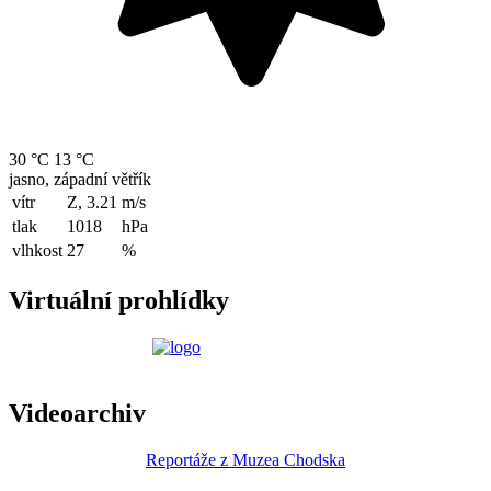
30 °C
13 °C
jasno, západní větřík
vítr
Z, 3.21
m/s
tlak
1018
hPa
vlhkost
27
%
Virtuální prohlídky
Videoarchiv
Reportáže z Muzea Chodska