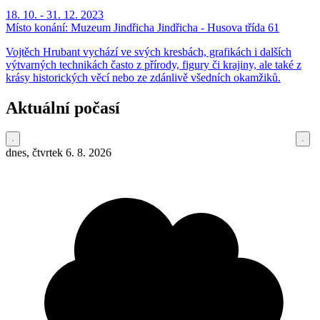
18. 10. - 31. 12. 2023
Místo konání:
Muzeum Jindřicha Jindřicha - Husova třída 61
Vojtěch Hrubant vychází ve svých kresbách, grafikách i dalších
výtvarných technikách často z přírody, figury či krajiny, ale také z
krásy historických věcí nebo ze zdánlivě všedních okamžiků.
Aktuální počasí
dnes, čtvrtek 6. 8. 2026