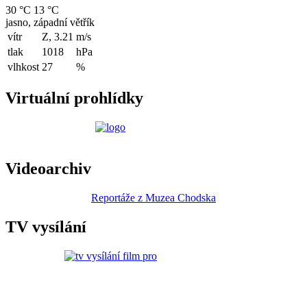
30 °C
13 °C
jasno, západní větřík
vítr
Z, 3.21
m/s
tlak
1018
hPa
vlhkost
27
%
Virtuální prohlídky
Videoarchiv
Reportáže z Muzea Chodska
TV vysílání