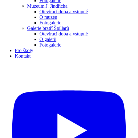
Fotogalerie
Muzeum J. Jindřicha
Otevírací doba a vstupné
O muzeu
Fotogalerie
Galerie bratří Špillarů
Otevírací doba a vstupné
O galerii
Fotogalerie
Pro školy
Kontakt