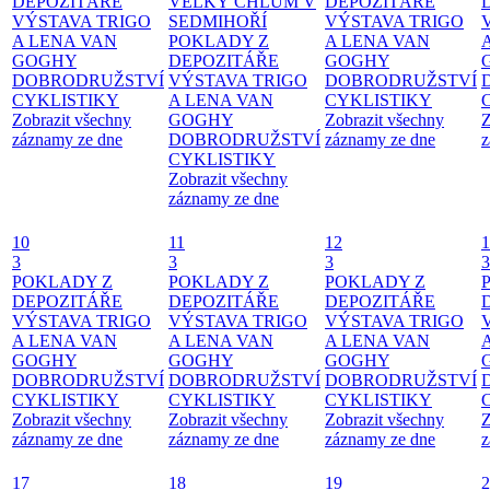
DEPOZITÁŘE
VELKÝ CHLUM V
DEPOZITÁŘE
VÝSTAVA TRIGO
SEDMIHOŘÍ
VÝSTAVA TRIGO
A LENA VAN
POKLADY Z
A LENA VAN
GOGHY
DEPOZITÁŘE
GOGHY
DOBRODRUŽSTVÍ
VÝSTAVA TRIGO
DOBRODRUŽSTVÍ
CYKLISTIKY
A LENA VAN
CYKLISTIKY
Zobrazit všechny
GOGHY
Zobrazit všechny
Z
záznamy ze dne
DOBRODRUŽSTVÍ
záznamy ze dne
z
CYKLISTIKY
Zobrazit všechny
záznamy ze dne
10
11
12
1
3
3
3
3
POKLADY Z
POKLADY Z
POKLADY Z
DEPOZITÁŘE
DEPOZITÁŘE
DEPOZITÁŘE
VÝSTAVA TRIGO
VÝSTAVA TRIGO
VÝSTAVA TRIGO
A LENA VAN
A LENA VAN
A LENA VAN
GOGHY
GOGHY
GOGHY
DOBRODRUŽSTVÍ
DOBRODRUŽSTVÍ
DOBRODRUŽSTVÍ
CYKLISTIKY
CYKLISTIKY
CYKLISTIKY
Zobrazit všechny
Zobrazit všechny
Zobrazit všechny
Z
záznamy ze dne
záznamy ze dne
záznamy ze dne
z
17
18
19
2