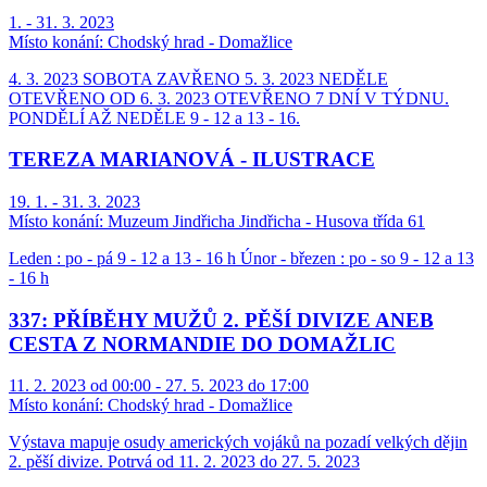
1. - 31. 3. 2023
Místo konání:
Chodský hrad - Domažlice
4. 3. 2023 SOBOTA ZAVŘENO 5. 3. 2023 NEDĚLE
OTEVŘENO OD 6. 3. 2023 OTEVŘENO 7 DNÍ V TÝDNU.
PONDĚLÍ AŽ NEDĚLE 9 - 12 a 13 - 16.
TEREZA MARIANOVÁ - ILUSTRACE
19. 1. - 31. 3. 2023
Místo konání:
Muzeum Jindřicha Jindřicha - Husova třída 61
Leden : po - pá 9 - 12 a 13 - 16 h Únor - březen : po - so 9 - 12 a 13
- 16 h
337: PŘÍBĚHY MUŽŮ 2. PĚŠÍ DIVIZE ANEB
CESTA Z NORMANDIE DO DOMAŽLIC
11. 2. 2023 od 00:00 - 27. 5. 2023 do 17:00
Místo konání:
Chodský hrad - Domažlice
Výstava mapuje osudy amerických vojáků na pozadí velkých dějin
2. pěší divize. Potrvá od 11. 2. 2023 do 27. 5. 2023