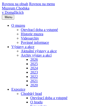
Rovnou na obsah
Rovnou na menu
Muzeum Chodska
v Domažlicích
Menu
O muzeu
Otevírací doba a vstupné
Historie muzea
Videoarchiv
Povinné informace
Výstavy a akce
Aktuální výstavy a akce
Archiv výstav a akcí
2026
2025
2024
2023
2022
2021
2020
Expozice
Chodský hrad
Otevírací doba a vstupné
O hradu