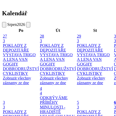
Kalendář
Srpen
2026
Po
Út
St
27
28
29
3
3
3
3
3
POKLADY Z
POKLADY Z
POKLADY Z
DEPOZITÁŘE
DEPOZITÁŘE
DEPOZITÁŘE
VÝSTAVA TRIGO
VÝSTAVA TRIGO
VÝSTAVA TRIGO
A LENA VAN
A LENA VAN
A LENA VAN
GOGHY
GOGHY
GOGHY
DOBRODRUŽSTVÍ
DOBRODRUŽSTVÍ
DOBRODRUŽSTVÍ
CYKLISTIKY
CYKLISTIKY
CYKLISTIKY
Zobrazit všechny
Zobrazit všechny
Zobrazit všechny
Z
záznamy ze dne
záznamy ze dne
záznamy ze dne
z
4
4
ODKRÝVÁME
3
PŘÍBĚHY
5
6
3
MINULOSTI -
3
3
POKLADY Z
HRADIŠTĚ
POKLADY Z