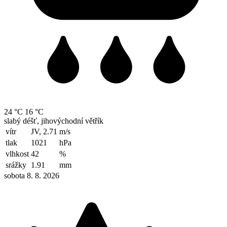
24 °C
16 °C
slabý déšť, jihovýchodní větřík
vítr
JV, 2.71
m/s
tlak
1021
hPa
vlhkost
42
%
srážky
1.91
mm
sobota 8. 8. 2026