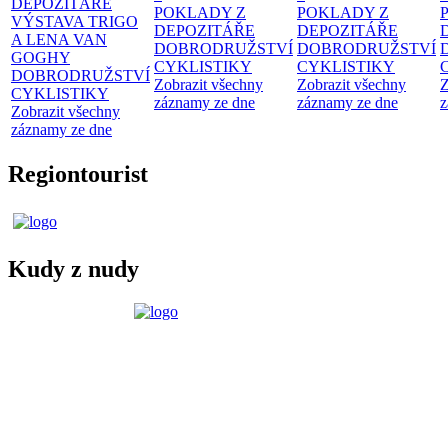
DEPOZITÁŘE
POKLADY Z
POKLADY Z
VÝSTAVA TRIGO
DEPOZITÁŘE
DEPOZITÁŘE
A LENA VAN
DOBRODRUŽSTVÍ
DOBRODRUŽSTVÍ
GOGHY
CYKLISTIKY
CYKLISTIKY
DOBRODRUŽSTVÍ
Zobrazit všechny
Zobrazit všechny
Z
CYKLISTIKY
záznamy ze dne
záznamy ze dne
z
Zobrazit všechny
záznamy ze dne
Regiontourist
Kudy z nudy