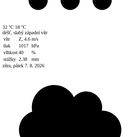
32 °C
18 °C
déšť, slabý západní vítr
vítr
Z, 4.6
m/s
tlak
1017
hPa
vlhkost
40
%
srážky
2.38
mm
zítra, pátek 7. 8. 2026