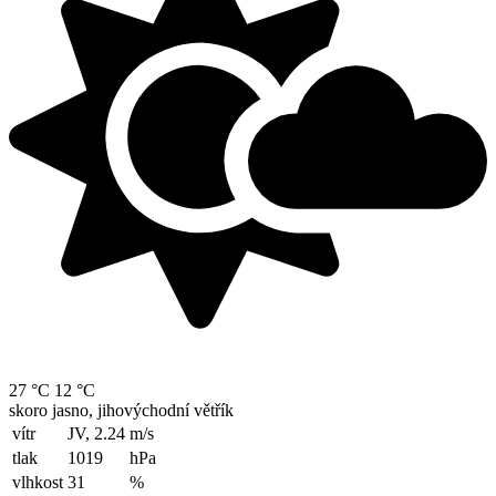
27 °C
12 °C
skoro jasno, jihovýchodní větřík
vítr
JV, 2.24
m/s
tlak
1019
hPa
vlhkost
31
%