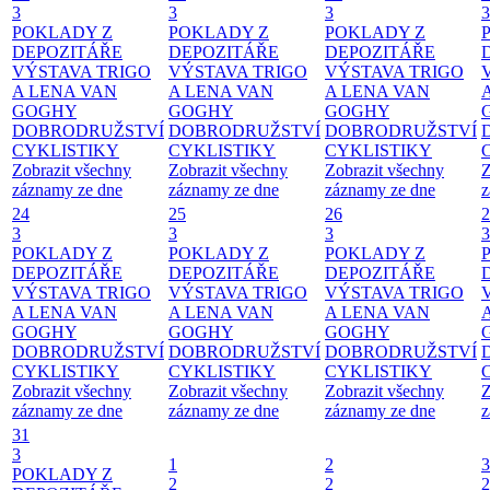
3
3
3
3
POKLADY Z
POKLADY Z
POKLADY Z
DEPOZITÁŘE
DEPOZITÁŘE
DEPOZITÁŘE
VÝSTAVA TRIGO
VÝSTAVA TRIGO
VÝSTAVA TRIGO
A LENA VAN
A LENA VAN
A LENA VAN
GOGHY
GOGHY
GOGHY
DOBRODRUŽSTVÍ
DOBRODRUŽSTVÍ
DOBRODRUŽSTVÍ
CYKLISTIKY
CYKLISTIKY
CYKLISTIKY
Zobrazit všechny
Zobrazit všechny
Zobrazit všechny
Z
záznamy ze dne
záznamy ze dne
záznamy ze dne
z
24
25
26
2
3
3
3
3
POKLADY Z
POKLADY Z
POKLADY Z
DEPOZITÁŘE
DEPOZITÁŘE
DEPOZITÁŘE
VÝSTAVA TRIGO
VÝSTAVA TRIGO
VÝSTAVA TRIGO
A LENA VAN
A LENA VAN
A LENA VAN
GOGHY
GOGHY
GOGHY
DOBRODRUŽSTVÍ
DOBRODRUŽSTVÍ
DOBRODRUŽSTVÍ
CYKLISTIKY
CYKLISTIKY
CYKLISTIKY
Zobrazit všechny
Zobrazit všechny
Zobrazit všechny
Z
záznamy ze dne
záznamy ze dne
záznamy ze dne
z
31
3
1
2
3
POKLADY Z
2
2
2