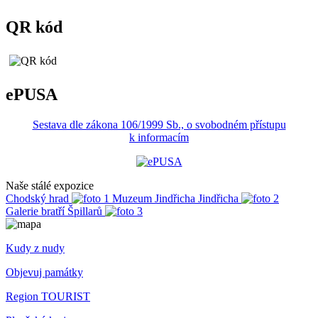
QR kód
ePUSA
Sestava dle zákona 106/1999 Sb., o svobodném přístupu
k informacím
Naše stálé expozice
Chodský hrad
Muzeum Jindřicha Jindřicha
Galerie bratří Špillarů
Kudy z nudy
Objevuj památky
Region TOURIST