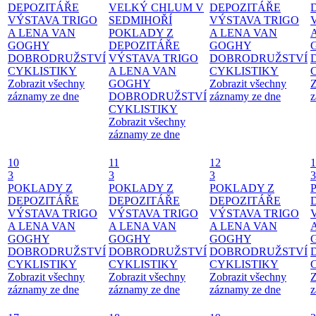
DEPOZITÁŘE
VELKÝ CHLUM V
DEPOZITÁŘE
VÝSTAVA TRIGO
SEDMIHOŘÍ
VÝSTAVA TRIGO
A LENA VAN
POKLADY Z
A LENA VAN
GOGHY
DEPOZITÁŘE
GOGHY
DOBRODRUŽSTVÍ
VÝSTAVA TRIGO
DOBRODRUŽSTVÍ
CYKLISTIKY
A LENA VAN
CYKLISTIKY
Zobrazit všechny
GOGHY
Zobrazit všechny
Z
záznamy ze dne
DOBRODRUŽSTVÍ
záznamy ze dne
z
CYKLISTIKY
Zobrazit všechny
záznamy ze dne
10
11
12
1
3
3
3
3
POKLADY Z
POKLADY Z
POKLADY Z
DEPOZITÁŘE
DEPOZITÁŘE
DEPOZITÁŘE
VÝSTAVA TRIGO
VÝSTAVA TRIGO
VÝSTAVA TRIGO
A LENA VAN
A LENA VAN
A LENA VAN
GOGHY
GOGHY
GOGHY
DOBRODRUŽSTVÍ
DOBRODRUŽSTVÍ
DOBRODRUŽSTVÍ
CYKLISTIKY
CYKLISTIKY
CYKLISTIKY
Zobrazit všechny
Zobrazit všechny
Zobrazit všechny
Z
záznamy ze dne
záznamy ze dne
záznamy ze dne
z