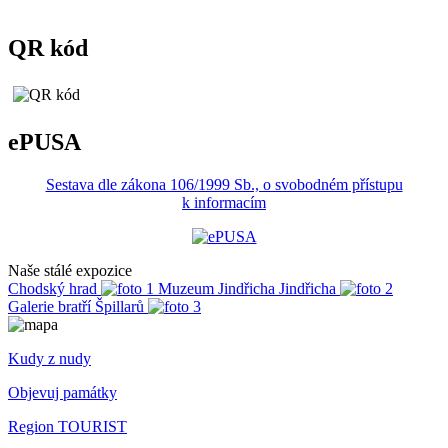
QR kód
ePUSA
Sestava dle zákona 106/1999 Sb., o svobodném přístupu
k informacím
Naše stálé expozice
Chodský hrad
Muzeum Jindřicha Jindřicha
Galerie bratří Špillarů
Kudy z nudy
Objevuj památky
Region TOURIST