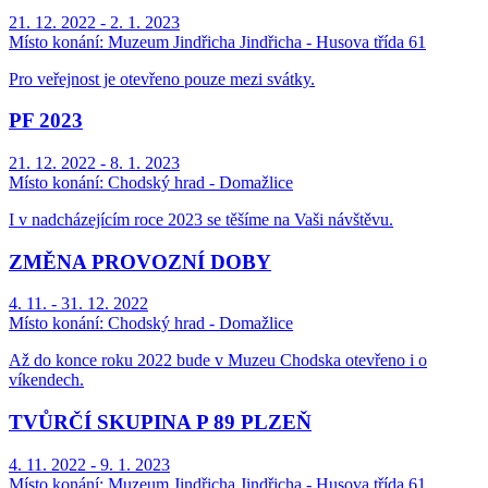
21. 12. 2022 - 2. 1. 2023
Místo konání:
Muzeum Jindřicha Jindřicha - Husova třída 61
Pro veřejnost je otevřeno pouze mezi svátky.
PF 2023
21. 12. 2022 - 8. 1. 2023
Místo konání:
Chodský hrad - Domažlice
I v nadcházejícím roce 2023 se těšíme na Vaši návštěvu.
ZMĚNA PROVOZNÍ DOBY
4. 11. - 31. 12. 2022
Místo konání:
Chodský hrad - Domažlice
Až do konce roku 2022 bude v Muzeu Chodska otevřeno i o
víkendech.
TVŮRČÍ SKUPINA P 89 PLZEŇ
4. 11. 2022 - 9. 1. 2023
Místo konání:
Muzeum Jindřicha Jindřicha - Husova třída 61