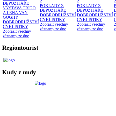
2
2
2
DEPOZITÁŘE
POKLADY Z
POKLADY Z
VÝSTAVA TRIGO
DEPOZITÁŘE
DEPOZITÁŘE
A LENA VAN
DOBRODRUŽSTVÍ
DOBRODRUŽSTVÍ
GOGHY
CYKLISTIKY
CYKLISTIKY
DOBRODRUŽSTVÍ
Zobrazit všechny
Zobrazit všechny
Z
CYKLISTIKY
záznamy ze dne
záznamy ze dne
z
Zobrazit všechny
záznamy ze dne
Regiontourist
Kudy z nudy