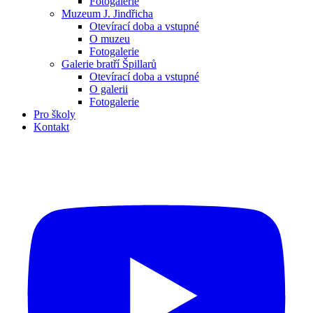
Fotogalerie
Muzeum J. Jindřicha
Otevírací doba a vstupné
O muzeu
Fotogalerie
Galerie bratří Špillarů
Otevírací doba a vstupné
O galerii
Fotogalerie
Pro školy
Kontakt