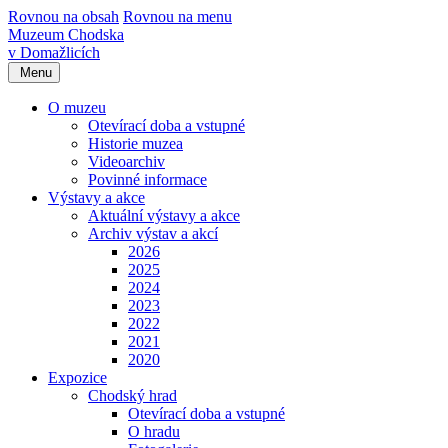
Rovnou na obsah
Rovnou na menu
Muzeum Chodska
v Domažlicích
Menu
O muzeu
Otevírací doba a vstupné
Historie muzea
Videoarchiv
Povinné informace
Výstavy a akce
Aktuální výstavy a akce
Archiv výstav a akcí
2026
2025
2024
2023
2022
2021
2020
Expozice
Chodský hrad
Otevírací doba a vstupné
O hradu