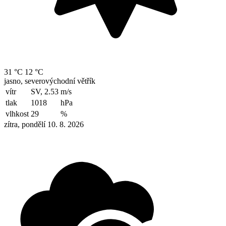
31 °C
12 °C
jasno, severovýchodní větřík
vítr
SV, 2.53
m/s
tlak
1018
hPa
vlhkost
29
%
zítra, pondělí 10. 8. 2026