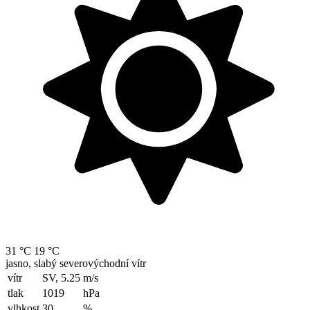
31 °C
19 °C
jasno, slabý severovýchodní vítr
vítr
SV, 5.25
m/s
tlak
1019
hPa
vlhkost
30
%