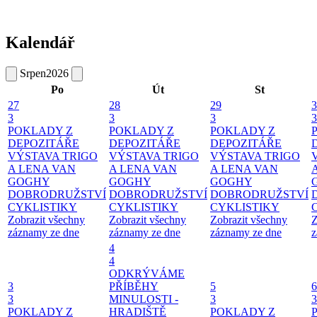
Kalendář
Srpen
2026
Po
Út
St
27
28
29
3
3
3
3
3
POKLADY Z
POKLADY Z
POKLADY Z
DEPOZITÁŘE
DEPOZITÁŘE
DEPOZITÁŘE
VÝSTAVA TRIGO
VÝSTAVA TRIGO
VÝSTAVA TRIGO
A LENA VAN
A LENA VAN
A LENA VAN
GOGHY
GOGHY
GOGHY
DOBRODRUŽSTVÍ
DOBRODRUŽSTVÍ
DOBRODRUŽSTVÍ
CYKLISTIKY
CYKLISTIKY
CYKLISTIKY
Zobrazit všechny
Zobrazit všechny
Zobrazit všechny
Z
záznamy ze dne
záznamy ze dne
záznamy ze dne
z
4
4
ODKRÝVÁME
3
PŘÍBĚHY
5
6
3
MINULOSTI -
3
3
POKLADY Z
HRADIŠTĚ
POKLADY Z