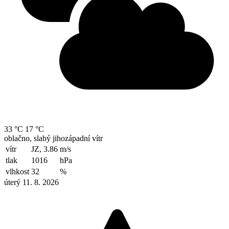
33 °C
17 °C
oblačno, slabý jihozápadní vítr
vítr
JZ, 3.86
m/s
tlak
1016
hPa
vlhkost
32
%
úterý 11. 8. 2026