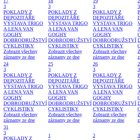
17
18
19
2
3
3
3
3
POKLADY Z
POKLADY Z
POKLADY Z
DEPOZITÁŘE
DEPOZITÁŘE
DEPOZITÁŘE
VÝSTAVA TRIGO
VÝSTAVA TRIGO
VÝSTAVA TRIGO
A LENA VAN
A LENA VAN
A LENA VAN
GOGHY
GOGHY
GOGHY
DOBRODRUŽSTVÍ
DOBRODRUŽSTVÍ
DOBRODRUŽSTVÍ
CYKLISTIKY
CYKLISTIKY
CYKLISTIKY
Zobrazit všechny
Zobrazit všechny
Zobrazit všechny
Z
záznamy ze dne
záznamy ze dne
záznamy ze dne
z
24
25
26
2
3
3
3
3
POKLADY Z
POKLADY Z
POKLADY Z
DEPOZITÁŘE
DEPOZITÁŘE
DEPOZITÁŘE
VÝSTAVA TRIGO
VÝSTAVA TRIGO
VÝSTAVA TRIGO
A LENA VAN
A LENA VAN
A LENA VAN
GOGHY
GOGHY
GOGHY
DOBRODRUŽSTVÍ
DOBRODRUŽSTVÍ
DOBRODRUŽSTVÍ
CYKLISTIKY
CYKLISTIKY
CYKLISTIKY
Zobrazit všechny
Zobrazit všechny
Zobrazit všechny
Z
záznamy ze dne
záznamy ze dne
záznamy ze dne
z
31
3
1
2
3
POKLADY Z