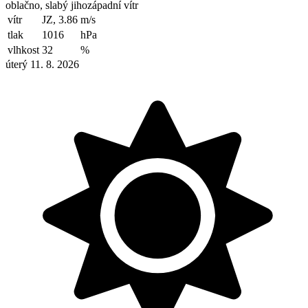
oblačno, slabý jihozápadní vítr
vítr
JZ, 3.86
m/s
tlak
1016
hPa
vlhkost
32
%
úterý 11. 8. 2026