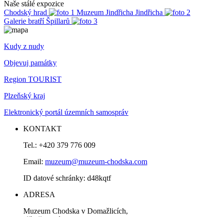
Naše stálé expozice
Chodský hrad
Muzeum Jindřicha Jindřicha
Galerie bratří Špillarů
Kudy z nudy
Objevuj památky
Region TOURIST
Plzeňský kraj
Elektronický portál územních samospráv
KONTAKT
Tel.: +420 379 776 009
Email:
muzeum@muzeum-chodska.com
ID datové schránky: d48kqtf
ADRESA
Muzeum Chodska v Domažlicích,