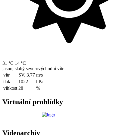
31 °C
14 °C
jasno, slabý severovýchodní vítr
vítr
SV, 3.77
m/s
tlak
1022
hPa
vlhkost
28
%
Virtuální prohlídky
Videoarchiv