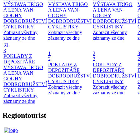
VÝSTAVA TRIGO
VÝSTAVA TRIGO
VÝSTAVA TRIGO
A LENA VAN
A LENA VAN
A LENA VAN
GOGHY
GOGHY
GOGHY
DOBRODRUŽSTVÍ
DOBRODRUŽSTVÍ
DOBRODRUŽSTVÍ
CYKLISTIKY
CYKLISTIKY
CYKLISTIKY
Zobrazit všechny
Zobrazit všechny
Zobrazit všechny
Z
záznamy ze dne
záznamy ze dne
záznamy ze dne
z
31
3
1
2
3
POKLADY Z
2
2
2
DEPOZITÁŘE
POKLADY Z
POKLADY Z
VÝSTAVA TRIGO
DEPOZITÁŘE
DEPOZITÁŘE
A LENA VAN
DOBRODRUŽSTVÍ
DOBRODRUŽSTVÍ
GOGHY
CYKLISTIKY
CYKLISTIKY
DOBRODRUŽSTVÍ
Zobrazit všechny
Zobrazit všechny
Z
CYKLISTIKY
záznamy ze dne
záznamy ze dne
z
Zobrazit všechny
záznamy ze dne
Regiontourist