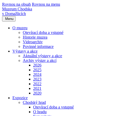
Rovnou na obsah
Rovnou na menu
Muzeum Chodska
v Domažlicích
Menu
O muzeu
Otevírací doba a vstupné
Historie muzea
Videoarchiv
Povinné informace
Výstavy a akce
Aktuální výstavy a akce
Archiv výstav a akcí
2026
2025
2024
2023
2022
2021
2020
Expozice
Chodský hrad
Otevírací doba a vstupné
O hradu