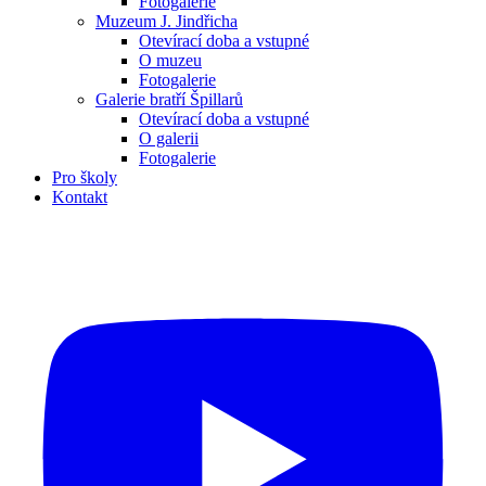
Fotogalerie
Muzeum J. Jindřicha
Otevírací doba a vstupné
O muzeu
Fotogalerie
Galerie bratří Špillarů
Otevírací doba a vstupné
O galerii
Fotogalerie
Pro školy
Kontakt