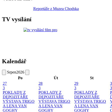
Reportáže z Muzea Chodska
TV vysílání
Kalendář
Srpen
2026
Po
Út
St
27
28
29
3
3
3
3
3
POKLADY Z
POKLADY Z
POKLADY Z
DEPOZITÁŘE
DEPOZITÁŘE
DEPOZITÁŘE
VÝSTAVA TRIGO
VÝSTAVA TRIGO
VÝSTAVA TRIGO
A LENA VAN
A LENA VAN
A LENA VAN
GOGHY
GOGHY
GOGHY