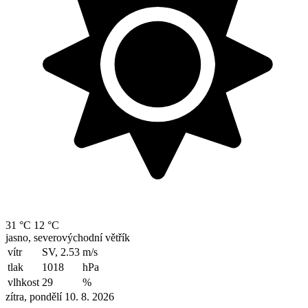
31 °C
12 °C
jasno, severovýchodní větřík
vítr
SV, 2.53
m/s
tlak
1018
hPa
vlhkost
29
%
zítra, pondělí 10. 8. 2026