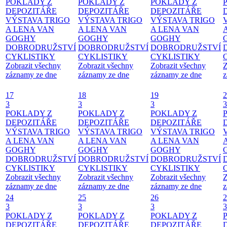
POKLADY Z
POKLADY Z
POKLADY Z
DEPOZITÁŘE
DEPOZITÁŘE
DEPOZITÁŘE
VÝSTAVA TRIGO
VÝSTAVA TRIGO
VÝSTAVA TRIGO
A LENA VAN
A LENA VAN
A LENA VAN
GOGHY
GOGHY
GOGHY
DOBRODRUŽSTVÍ
DOBRODRUŽSTVÍ
DOBRODRUŽSTVÍ
CYKLISTIKY
CYKLISTIKY
CYKLISTIKY
Zobrazit všechny
Zobrazit všechny
Zobrazit všechny
Z
záznamy ze dne
záznamy ze dne
záznamy ze dne
z
17
18
19
2
3
3
3
3
POKLADY Z
POKLADY Z
POKLADY Z
DEPOZITÁŘE
DEPOZITÁŘE
DEPOZITÁŘE
VÝSTAVA TRIGO
VÝSTAVA TRIGO
VÝSTAVA TRIGO
A LENA VAN
A LENA VAN
A LENA VAN
GOGHY
GOGHY
GOGHY
DOBRODRUŽSTVÍ
DOBRODRUŽSTVÍ
DOBRODRUŽSTVÍ
CYKLISTIKY
CYKLISTIKY
CYKLISTIKY
Zobrazit všechny
Zobrazit všechny
Zobrazit všechny
Z
záznamy ze dne
záznamy ze dne
záznamy ze dne
z
24
25
26
2
3
3
3
3
POKLADY Z
POKLADY Z
POKLADY Z
DEPOZITÁŘE
DEPOZITÁŘE
DEPOZITÁŘE