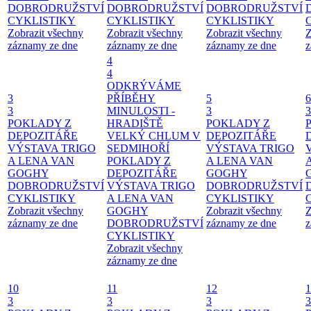
DOBRODRUŽSTVÍ
DOBRODRUŽSTVÍ
DOBRODRUŽSTVÍ
CYKLISTIKY
CYKLISTIKY
CYKLISTIKY
Zobrazit všechny
Zobrazit všechny
Zobrazit všechny
Z
záznamy ze dne
záznamy ze dne
záznamy ze dne
z
4
4
ODKRÝVÁME
3
PŘÍBĚHY
5
6
3
MINULOSTI -
3
3
POKLADY Z
HRADIŠTĚ
POKLADY Z
DEPOZITÁŘE
VELKÝ CHLUM V
DEPOZITÁŘE
VÝSTAVA TRIGO
SEDMIHOŘÍ
VÝSTAVA TRIGO
A LENA VAN
POKLADY Z
A LENA VAN
GOGHY
DEPOZITÁŘE
GOGHY
DOBRODRUŽSTVÍ
VÝSTAVA TRIGO
DOBRODRUŽSTVÍ
CYKLISTIKY
A LENA VAN
CYKLISTIKY
Zobrazit všechny
GOGHY
Zobrazit všechny
Z
záznamy ze dne
DOBRODRUŽSTVÍ
záznamy ze dne
z
CYKLISTIKY
Zobrazit všechny
záznamy ze dne
10
11
12
1
3
3
3
3