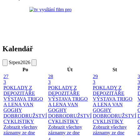
Kalendář
Srpen
2026
Po
Út
St
27
28
29
3
3
3
3
3
POKLADY Z
POKLADY Z
POKLADY Z
DEPOZITÁŘE
DEPOZITÁŘE
DEPOZITÁŘE
VÝSTAVA TRIGO
VÝSTAVA TRIGO
VÝSTAVA TRIGO
A LENA VAN
A LENA VAN
A LENA VAN
GOGHY
GOGHY
GOGHY
DOBRODRUŽSTVÍ
DOBRODRUŽSTVÍ
DOBRODRUŽSTVÍ
CYKLISTIKY
CYKLISTIKY
CYKLISTIKY
Zobrazit všechny
Zobrazit všechny
Zobrazit všechny
Z
záznamy ze dne
záznamy ze dne
záznamy ze dne
z
4