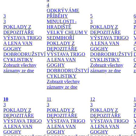
4
ODKRÝVÁME
3
PŘÍBĚHY
5
6
3
MINULOSTI -
3
3
POKLADY Z
HRADIŠTĚ
POKLADY Z
DEPOZITÁŘE
VELKÝ CHLUM V
DEPOZITÁŘE
VÝSTAVA TRIGO
SEDMIHOŘÍ
VÝSTAVA TRIGO
A LENA VAN
POKLADY Z
A LENA VAN
GOGHY
DEPOZITÁŘE
GOGHY
DOBRODRUŽSTVÍ
VÝSTAVA TRIGO
DOBRODRUŽSTVÍ
CYKLISTIKY
A LENA VAN
CYKLISTIKY
Zobrazit všechny
GOGHY
Zobrazit všechny
Z
záznamy ze dne
DOBRODRUŽSTVÍ
záznamy ze dne
z
CYKLISTIKY
Zobrazit všechny
záznamy ze dne
10
11
12
1
3
3
3
3
POKLADY Z
POKLADY Z
POKLADY Z
DEPOZITÁŘE
DEPOZITÁŘE
DEPOZITÁŘE
VÝSTAVA TRIGO
VÝSTAVA TRIGO
VÝSTAVA TRIGO
A LENA VAN
A LENA VAN
A LENA VAN
GOGHY
GOGHY
GOGHY