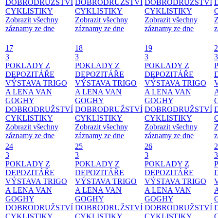
DOBRODRUŽSTVÍ
DOBRODRUŽSTVÍ
DOBRODRUŽSTVÍ
CYKLISTIKY
CYKLISTIKY
CYKLISTIKY
Zobrazit všechny
Zobrazit všechny
Zobrazit všechny
Z
záznamy ze dne
záznamy ze dne
záznamy ze dne
z
17
18
19
2
3
3
3
3
POKLADY Z
POKLADY Z
POKLADY Z
DEPOZITÁŘE
DEPOZITÁŘE
DEPOZITÁŘE
VÝSTAVA TRIGO
VÝSTAVA TRIGO
VÝSTAVA TRIGO
A LENA VAN
A LENA VAN
A LENA VAN
GOGHY
GOGHY
GOGHY
DOBRODRUŽSTVÍ
DOBRODRUŽSTVÍ
DOBRODRUŽSTVÍ
CYKLISTIKY
CYKLISTIKY
CYKLISTIKY
Zobrazit všechny
Zobrazit všechny
Zobrazit všechny
Z
záznamy ze dne
záznamy ze dne
záznamy ze dne
z
24
25
26
2
3
3
3
3
POKLADY Z
POKLADY Z
POKLADY Z
DEPOZITÁŘE
DEPOZITÁŘE
DEPOZITÁŘE
VÝSTAVA TRIGO
VÝSTAVA TRIGO
VÝSTAVA TRIGO
A LENA VAN
A LENA VAN
A LENA VAN
GOGHY
GOGHY
GOGHY
DOBRODRUŽSTVÍ
DOBRODRUŽSTVÍ
DOBRODRUŽSTVÍ
CYKLISTIKY
CYKLISTIKY
CYKLISTIKY