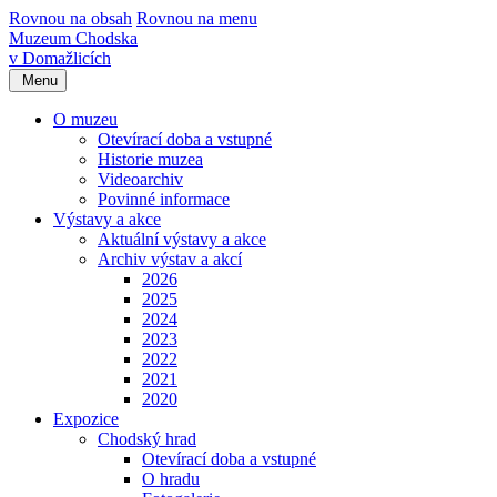
Rovnou na obsah
Rovnou na menu
Muzeum Chodska
v Domažlicích
Menu
O muzeu
Otevírací doba a vstupné
Historie muzea
Videoarchiv
Povinné informace
Výstavy a akce
Aktuální výstavy a akce
Archiv výstav a akcí
2026
2025
2024
2023
2022
2021
2020
Expozice
Chodský hrad
Otevírací doba a vstupné
O hradu