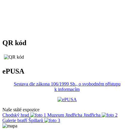
QR kód
ePUSA
Sestava dle zákona 106/1999 Sb., o svobodném přístupu
k informacím
Naše stálé expozice
Chodský hrad
Muzeum Jindřicha Jindřicha
Galerie bratří Špillarů