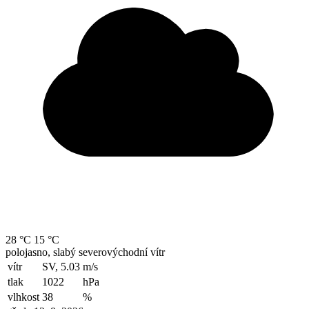
28 °C
15 °C
polojasno, slabý severovýchodní vítr
vítr
SV, 5.03
m/s
tlak
1022
hPa
vlhkost
38
%