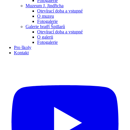
Fotogalerie
Muzeum J. Jindřicha
Otevírací doba a vstupné
O muzeu
Fotogalerie
Galerie bratří Špillarů
Otevírací doba a vstupné
O galerii
Fotogalerie
Pro školy
Kontakt