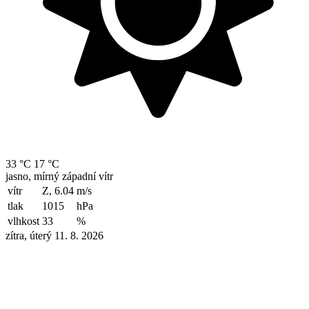
33 °C
17 °C
jasno, mírný západní vítr
vítr
Z, 6.04
m/s
tlak
1015
hPa
vlhkost
33
%
zítra, úterý 11. 8. 2026