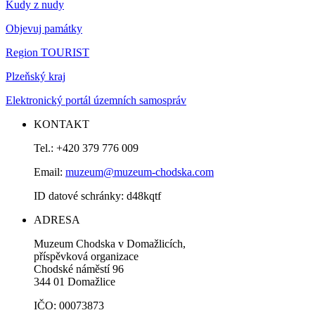
Kudy z nudy
Objevuj památky
Region TOURIST
Plzeňský kraj
Elektronický portál územních samospráv
KONTAKT
Tel.: +420 379 776 009
Email:
muzeum@muzeum-chodska.com
ID datové schránky: d48kqtf
ADRESA
Muzeum Chodska v Domažlicích,
příspěvková organizace
Chodské náměstí 96
344 01 Domažlice
IČO: 00073873