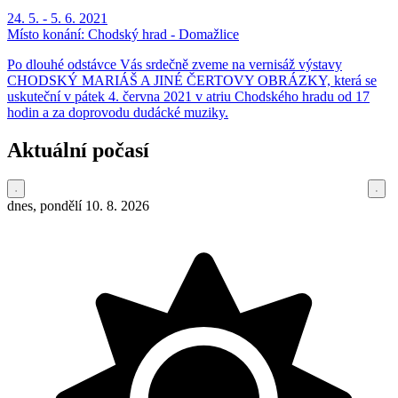
24. 5. - 5. 6. 2021
Místo konání:
Chodský hrad - Domažlice
Po dlouhé odstávce Vás srdečně zveme na vernisáž výstavy
CHODSKÝ MARIÁŠ A JINÉ ČERTOVY OBRÁZKY, která se
uskuteční v pátek 4. června 2021 v atriu Chodského hradu od 17
hodin a za doprovodu dudácké muziky.
Aktuální počasí
dnes, pondělí 10. 8. 2026