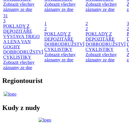
Zobrazit všechny
Zobrazit všechny
Zobrazit všechny
Z
záznamy ze dne
záznamy ze dne
záznamy ze dne
z
31
3
1
2
3
POKLADY Z
2
2
2
DEPOZITÁŘE
POKLADY Z
POKLADY Z
VÝSTAVA TRIGO
DEPOZITÁŘE
DEPOZITÁŘE
A LENA VAN
DOBRODRUŽSTVÍ
DOBRODRUŽSTVÍ
GOGHY
CYKLISTIKY
CYKLISTIKY
DOBRODRUŽSTVÍ
Zobrazit všechny
Zobrazit všechny
Z
CYKLISTIKY
záznamy ze dne
záznamy ze dne
z
Zobrazit všechny
záznamy ze dne
Regiontourist
Kudy z nudy