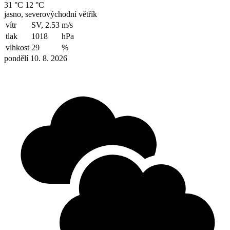
31 °C
12 °C
jasno, severovýchodní větřík
vítr
SV, 2.53
m/s
tlak
1018
hPa
vlhkost
29
%
pondělí 10. 8. 2026