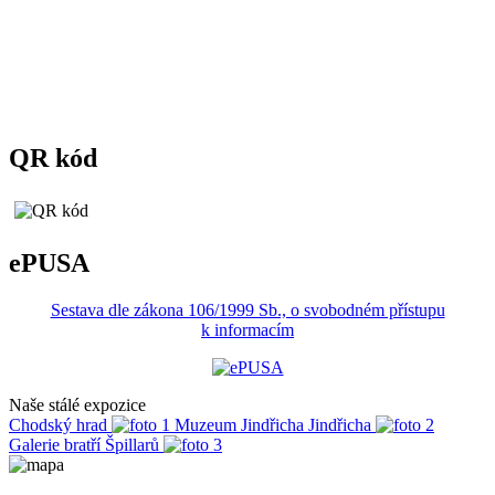
QR kód
ePUSA
Sestava dle zákona 106/1999 Sb., o svobodném přístupu
k informacím
Naše stálé expozice
Chodský hrad
Muzeum Jindřicha Jindřicha
Galerie bratří Špillarů