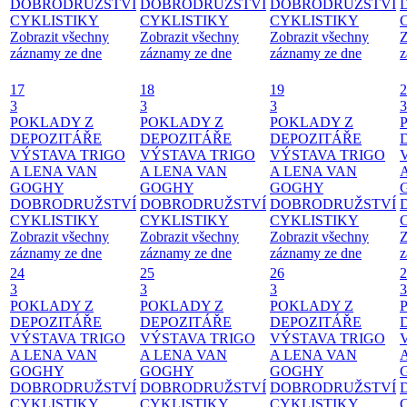
DOBRODRUŽSTVÍ
DOBRODRUŽSTVÍ
DOBRODRUŽSTVÍ
CYKLISTIKY
CYKLISTIKY
CYKLISTIKY
Zobrazit všechny
Zobrazit všechny
Zobrazit všechny
Z
záznamy ze dne
záznamy ze dne
záznamy ze dne
z
17
18
19
2
3
3
3
3
POKLADY Z
POKLADY Z
POKLADY Z
DEPOZITÁŘE
DEPOZITÁŘE
DEPOZITÁŘE
VÝSTAVA TRIGO
VÝSTAVA TRIGO
VÝSTAVA TRIGO
A LENA VAN
A LENA VAN
A LENA VAN
GOGHY
GOGHY
GOGHY
DOBRODRUŽSTVÍ
DOBRODRUŽSTVÍ
DOBRODRUŽSTVÍ
CYKLISTIKY
CYKLISTIKY
CYKLISTIKY
Zobrazit všechny
Zobrazit všechny
Zobrazit všechny
Z
záznamy ze dne
záznamy ze dne
záznamy ze dne
z
24
25
26
2
3
3
3
3
POKLADY Z
POKLADY Z
POKLADY Z
DEPOZITÁŘE
DEPOZITÁŘE
DEPOZITÁŘE
VÝSTAVA TRIGO
VÝSTAVA TRIGO
VÝSTAVA TRIGO
A LENA VAN
A LENA VAN
A LENA VAN
GOGHY
GOGHY
GOGHY
DOBRODRUŽSTVÍ
DOBRODRUŽSTVÍ
DOBRODRUŽSTVÍ
CYKLISTIKY
CYKLISTIKY
CYKLISTIKY