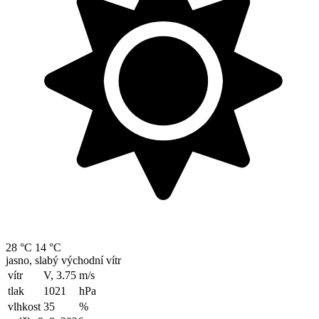
28 °C
14 °C
jasno, slabý východní vítr
vítr
V, 3.75
m/s
tlak
1021
hPa
vlhkost
35
%