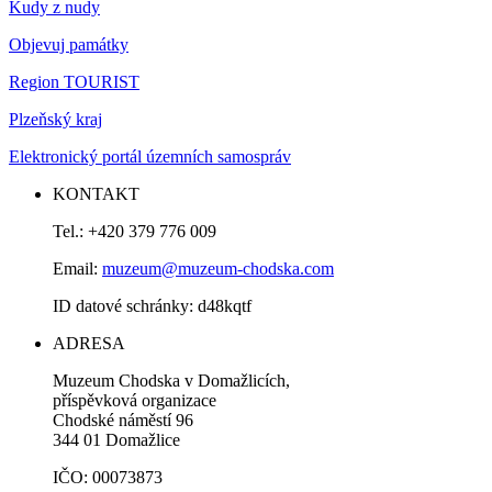
Kudy z nudy
Objevuj památky
Region TOURIST
Plzeňský kraj
Elektronický portál územních samospráv
KONTAKT
Tel.: +420 379 776 009
Email:
muzeum@muzeum-chodska.com
ID datové schránky: d48kqtf
ADRESA
Muzeum Chodska v Domažlicích,
příspěvková organizace
Chodské náměstí 96
344 01 Domažlice
IČO: 00073873