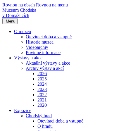
Rovnou na obsah
Rovnou na menu
Muzeum Chodska
v Domažlicích
Menu
O muzeu
Otevírací doba a vstupné
Historie muzea
Videoarchiv
Povinné informace
Výstavy a akce
Aktuální výstavy a akce
Archiv výstav a akcí
2026
2025
2024
2023
2022
2021
2020
Expozice
Chodský hrad
Otevírací doba a vstupné
O hradu