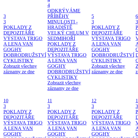
4
ODKRÝVÁME
3
PŘÍBĚHY
5
6
3
MINULOSTI -
3
3
POKLADY Z
HRADIŠTĚ
POKLADY Z
DEPOZITÁŘE
VELKÝ CHLUM V
DEPOZITÁŘE
VÝSTAVA TRIGO
SEDMIHOŘÍ
VÝSTAVA TRIGO
A LENA VAN
POKLADY Z
A LENA VAN
GOGHY
DEPOZITÁŘE
GOGHY
DOBRODRUŽSTVÍ
VÝSTAVA TRIGO
DOBRODRUŽSTVÍ
CYKLISTIKY
A LENA VAN
CYKLISTIKY
Zobrazit všechny
GOGHY
Zobrazit všechny
Z
záznamy ze dne
DOBRODRUŽSTVÍ
záznamy ze dne
z
CYKLISTIKY
Zobrazit všechny
záznamy ze dne
10
11
12
1
3
3
3
3
POKLADY Z
POKLADY Z
POKLADY Z
DEPOZITÁŘE
DEPOZITÁŘE
DEPOZITÁŘE
VÝSTAVA TRIGO
VÝSTAVA TRIGO
VÝSTAVA TRIGO
A LENA VAN
A LENA VAN
A LENA VAN
GOGHY
GOGHY
GOGHY