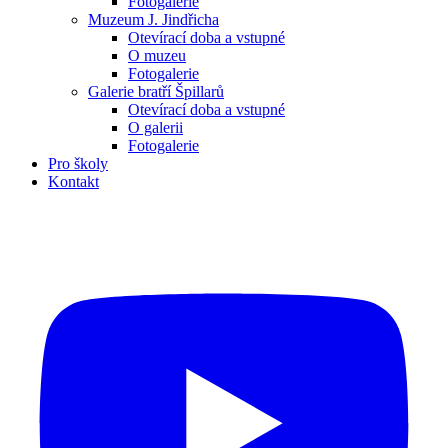
Fotogalerie
Muzeum J. Jindřicha
Otevírací doba a vstupné
O muzeu
Fotogalerie
Galerie bratří Špillarů
Otevírací doba a vstupné
O galerii
Fotogalerie
Pro školy
Kontakt