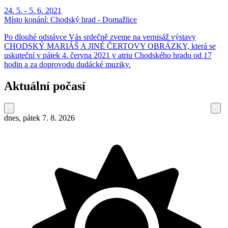
24. 5. - 5. 6. 2021
Místo konání:
Chodský hrad - Domažlice
Po dlouhé odstávce Vás srdečně zveme na vernisáž výstavy
CHODSKÝ MARIÁŠ A JINÉ ČERTOVY OBRÁZKY, která se
uskuteční v pátek 4. června 2021 v atriu Chodského hradu od 17
hodin a za doprovodu dudácké muziky.
Aktuální počasí
dnes, pátek 7. 8. 2026