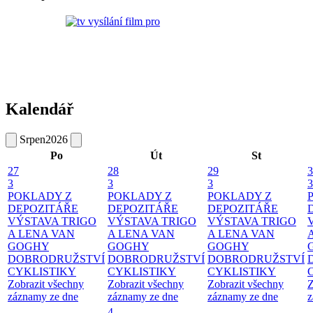
Kalendář
Srpen
2026
Po
Út
St
27
28
29
3
3
3
3
3
POKLADY Z
POKLADY Z
POKLADY Z
DEPOZITÁŘE
DEPOZITÁŘE
DEPOZITÁŘE
VÝSTAVA TRIGO
VÝSTAVA TRIGO
VÝSTAVA TRIGO
A LENA VAN
A LENA VAN
A LENA VAN
GOGHY
GOGHY
GOGHY
DOBRODRUŽSTVÍ
DOBRODRUŽSTVÍ
DOBRODRUŽSTVÍ
CYKLISTIKY
CYKLISTIKY
CYKLISTIKY
Zobrazit všechny
Zobrazit všechny
Zobrazit všechny
Z
záznamy ze dne
záznamy ze dne
záznamy ze dne
z
4