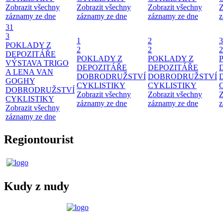
Zobrazit všechny
Zobrazit všechny
Zobrazit všechny
Z
záznamy ze dne
záznamy ze dne
záznamy ze dne
z
31
3
1
2
3
POKLADY Z
2
2
2
DEPOZITÁŘE
POKLADY Z
POKLADY Z
VÝSTAVA TRIGO
DEPOZITÁŘE
DEPOZITÁŘE
A LENA VAN
DOBRODRUŽSTVÍ
DOBRODRUŽSTVÍ
GOGHY
CYKLISTIKY
CYKLISTIKY
DOBRODRUŽSTVÍ
Zobrazit všechny
Zobrazit všechny
Z
CYKLISTIKY
záznamy ze dne
záznamy ze dne
z
Zobrazit všechny
záznamy ze dne
Regiontourist
Kudy z nudy