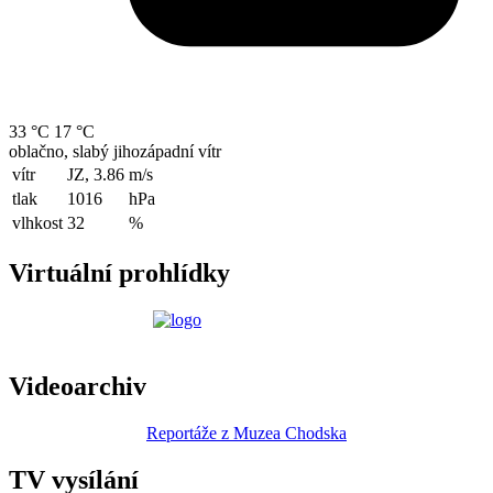
33 °C
17 °C
oblačno, slabý jihozápadní vítr
vítr
JZ, 3.86
m/s
tlak
1016
hPa
vlhkost
32
%
Virtuální prohlídky
Videoarchiv
Reportáže z Muzea Chodska
TV vysílání